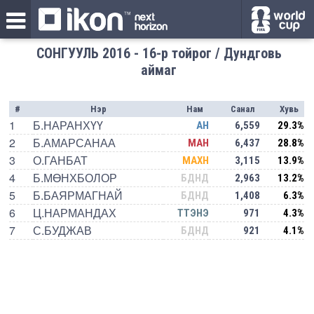
СОНГУУЛЬ 2016 - 16-р тойрог / Дундговь
аймаг
#
Нэр
Нам
Санал
Хувь
1
Б.НАРАНХҮҮ
АН
6,559
29.3%
2
Б.АМАРСАНАА
МАН
6,437
28.8%
3
О.ГАНБАТ
МАХН
3,115
13.9%
4
Б.МӨНХБОЛОР
БДНД
2,963
13.2%
5
Б.БАЯРМАГНАЙ
БДНД
1,408
6.3%
6
Ц.НАРМАНДАХ
ТТЭНЭ
971
4.3%
7
С.БУДЖАВ
БДНД
921
4.1%