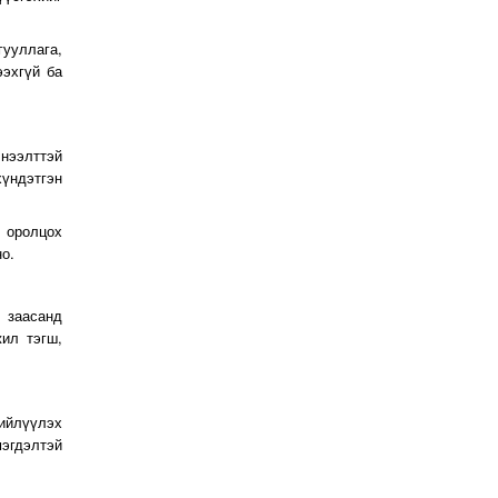
гууллага,
ээхгүй ба
 нээлттэй
хүндэтгэн
с оролцох
о.
 заасанд
жил тэгш,
нийлүүлэх
эгдэлтэй