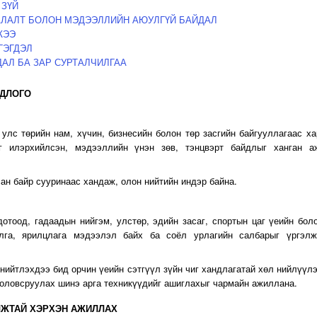
 ЗҮЙ
АЛАЛТ БОЛОН МЭДЭЭЛЛИЙН АЮУЛГҮЙ БАЙДАЛ
ЖЭЭ
ГЭГДЭЛ
ДАЛ БА ЗАР СУРТАЛЧИЛГАА
ОДЛОГО
 улс төрийн нам, хүчин, бизнесийн болон төр засгийн байгууллагаас ха
г илэрхийлсэн, мэдээллийн үнэн зөв, тэнцвэрт байдлыг ханган а
ан байр сууринаас хандаж, олон нийтийн индэр байна.
дотоод, гадаадын нийгэм, улстөр, эдийн засаг, спортын цаг үеийн бол
илга, ярилцлага мэдээлэл байх ба соёл урлагийн салбарыг үргэл
ийтлэхдээ бид орчин үеийн сэтгүүл зүйн чиг хандлагатай хөл нийлүүлэ
боловсруулах шинэ арга техникүүдийг ашиглахыг чармайн ажиллана.
ЛЖТАЙ ХЭРХЭН АЖИЛЛАХ