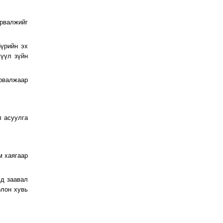
урвалжийг
бүрийн эх
гүүл зүйн
урвалжаар
л асуулга
м хаягаар
эд заавал
олон хувь