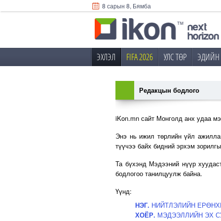
8 сарын 8, Бямба
ЭХЛЭЛ
FIFA 2026
УЛС ТӨР
ЭДИЙН 
Редакцын бодлого
iKon.mn сайт Монголд анх удаа м
Энэ нь ижил төрлийн үйл ажилла
түүчээ байх бидний эрхэм зорилгы
Та бүхэнд Мэдээний нүүр хуудас
бодлогоо танилцуулж байна.
Үүнд:
НЭГ.
НИЙТЛЭЛИЙН ЕРӨНХ
ХОЁР.
МЭДЭЭЛЛИЙН ЭХ С