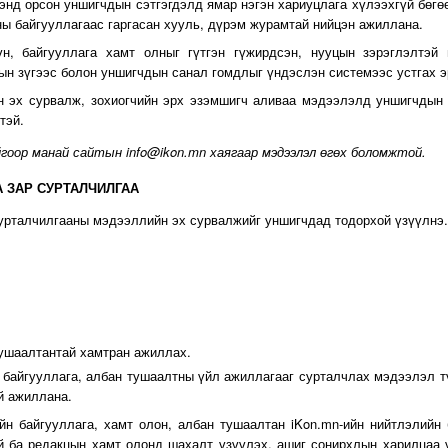
энд орсон уншигчдын сэтгэгдэлд ямар нэгэн хариуцлага хүлээхгүй бөгө
ны байгууллагаас гаргасан хууль, дүрэм журамтай нийцэн ажиллана.
н, байгууллага хамт олныг гүтгэн гүжирдсэн, нууцын зэрэглэлтэй
ын зүгээс болон уншигчдын санал гомдлыг үндэслэн системээс устгах э
н эх сурвалж, зохиогчийн эрх эзэмшигч аливаа мэдээлэлд уншигчдын 
тэй.
гоор манай сайтын info@ikon.mn хаягаар мэдээлэл өгөх боломжтой.
А ЗАР СУРТАЛЧИЛГАА
сурталчилгааны мэдээллийн эх сурвалжийг уншигчдад тодорхой үзүүлнэ.
тушаалтантай хамтран ажиллах.
ы байгууллага, албан тушаалтны үйл ажиллагааг сурталчлах мэдээлэл т
й ажиллана.
йн байгууллага, хамт олон, албан тушаалтан iKon.mn-ийн нийтлэлийн
й ба редакцын хамт олонд шахалт үзүүлэх, ашиг сонирхлын харилцаа 