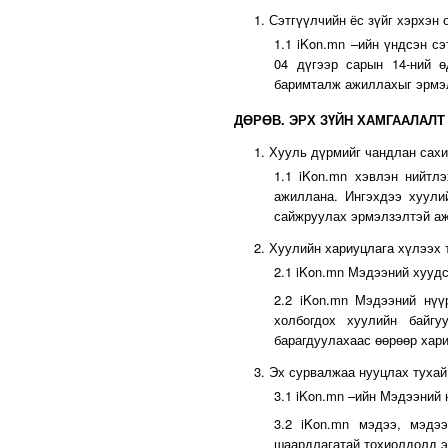
1. Сэтгүүлчийн ёс зүйг хэрхэн 
1.1 iKon.mn –ийн үндсэн 
04 дүгээр сарын 14-ний 
баримталж ажиллахыг эрмэл
ДӨРӨВ. ЭРХ ЗҮЙН ХАМГААЛАЛ
1. Хууль дүрмийг чандлан сах
1.1 iKon.mn хэвлэн нийтл
ажиллана. Ингэхдээ хуули
сайжруулах эрмэлзэлтэй а
2. Хуулийн хариуцлага хүлээх 
2.1 iKon.mn Мэдээний хуудс
2.2 iKon.mn Мэдээний нүү
холбогдох хуулийн байгу
барагдуулахаас өөрөөр хари
3. Эх сурвалжаа нууцлах тухай
3.1 iKon.mn –ийн Мэдээний 
3.2 iKon.mn мэдээ, мэдэ
шаардлагатай тохиолдолд э