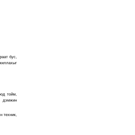
раат бус,
жиллахыг
оод тойм,
ж дэмжин
н техник,