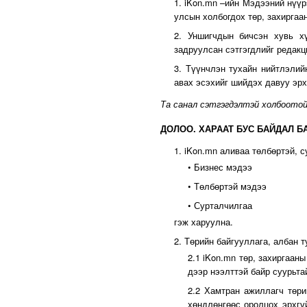
1. iKon.mn –ийн Мэдээний нүүр
улсын холбогдох төр, захиргаа
2. Уншигчдын бичсэн хувь хү
задруулсан сэтгэгдлийг редакц
3. Түүнчлэн тухайн нийтлэлий
авах эсэхийг шийдэх давуу эрх
Та санал сэтгэгдэлтэй холбоотой
ДОЛОО. ХАРААТ БУС БАЙДАЛ Б
1. iKon.mn аливаа төлбөртэй, 
• Бизнес мэдээ
• Төлбөртэй мэдээ
• Сурталчилгаа
гэж харуулна.
2. Төрийн байгууллага, албан 
2.1 iKon.mn төр, захиргаан
дээр нээлттэй байр суурьта
2.2 Хамтран ажиллагч төри
хөндлөнгөөс оролцох эрхгү