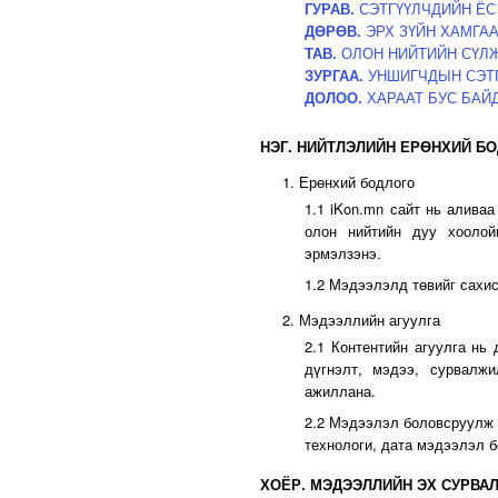
ГУРАВ.
СЭТГҮҮЛЧДИЙН ЁС
ДӨРӨВ.
ЭРХ ЗҮЙН ХАМГА
ТАВ.
ОЛОН НИЙТИЙН СҮЛ
ЗУРГАА.
УНШИГЧДЫН СЭТ
ДОЛОО.
ХАРААТ БУС БАЙ
НЭГ. НИЙТЛЭЛИЙН ЕРӨНХИЙ Б
1. Ерөнхий бодлого
1.1 iKon.mn сайт нь аливаа
олон нийтийн дуу хоолой
эрмэлзэнэ.
1.2 Мэдээлэлд төвийг сахис
2. Мэдээллийн агуулга
2.1 Контентийн агуулга нь 
дүгнэлт, мэдээ, сурвалж
ажиллана.
2.2 Мэдээлэл боловсруулж н
технологи, дата мэдээлэл 
ХОЁР. МЭДЭЭЛЛИЙН ЭХ СУРВА