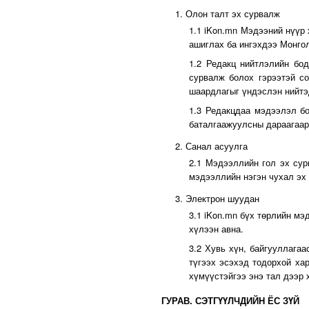
1. Олон талт эх сурвалж
1.1 iKon.mn Мэдээний нүүр 
ашиглах ба ингэхдээ Монго
1.2 Редакц нийтлэлийн бод
сурвалж болох гэрээтэй со
шаардлагыг үндэслэн нийтэ
1.3 Редакцдаа мэдээлэл б
баталгаажуулсны дараагаар
2. Санал асуулга
2.1 Мэдээллийн гол эх сур
мэдээллийн нэгэн чухал эх
3. Электрон шуудан
3.1 iKon.mn бүх төрлийн мэ
хүлээн авна.
3.2 Хувь хүн, байгууллагаа
түгээх эсэхэд тодорхой ха
хүмүүстэйгээ энэ тал дээр
ГУРАВ. СЭТГҮҮЛЧДИЙН ЁС ЗҮЙ