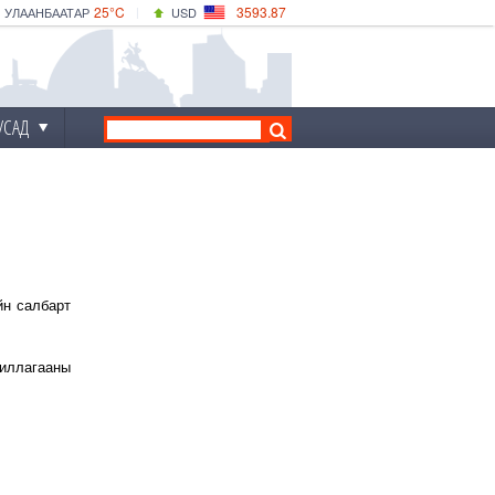
25°C
3593.87
УЛААНБААТАР
USD
|
30°C
ДАРХАН
532.66
CNY
25°C
ЭРДЭНЭТ
4141.04
EUR
УСАД
йн салбарт
жиллагааны