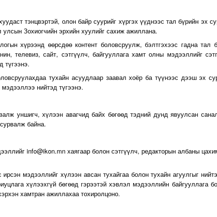
хуудаст тэнцвэртэй, олон байр суурийг хүргэх үүднээс тал бүрийн эх с
л улсын Зохиогчийн эрхийн хуулийг сахиж ажиллана.
логын хүрээнд өөрсдөө контент боловсруулж, бэлтгэхээс гадна тал 
нин, телевиз, сайт, сэтгүүлч, байгууллага хамт олны мэдээллийг сэт
д түгээнэ.
оловсруулахдаа тухайн асуудлаар заавал хоёр ба түүнээс дээш эх с
 мэдээллээ нийтэд түгээнэ.
валж уншигч, хүлээн авагчид байх бөгөөд тэдний дунд явуулсан сана
 сурвалж байна.
дээллийг info@ikon.mn хаягаар болон сэтгүүлч, редакторын албаны цахи
с ирсэн мэдээллийг хүлээн авсан тухайгаа болон тухайн агуулгыг нийт
риуцлага хүлээхгүй бөгөөд гэрээтэй хэвлэл мэдээллийн байгууллага б
 хэрхэн хамтран ажиллахаа тохиролцоно.