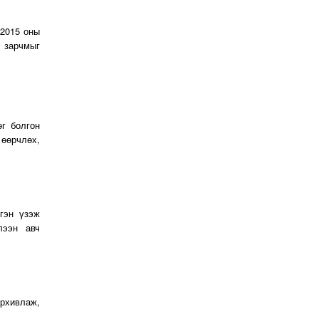
 2015 оны
 зарчмыг
г болгон
 өөрчлөх,
тгэн үзэж
лээн авч
рхивлаж,