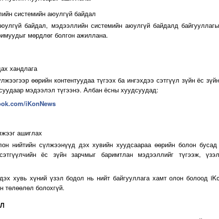
лийн системийн аюулгүй байдал
 аюулгүй байдал, мэдээллийн системийн аюулгүй байдалд байгууллаг
римуудыг мөрдлөг болгон ажиллана.
дах хандлага
үлжээгээр өөрийн контентуудаа түгээх ба ингэхдээ сэтгүүл зүйн ёс зүй
суудаар мэдээлэл түгээнэ. Албан ёсны хуудсуудад:
book.com/iKonNews
лжээг ашиглах
олон нийтийн сүлжээнүүд дэх хувийн хуудсаараа өөрийн болон бусад
 сэтгүүлчийн ёс зүйн зарчмыг баримтлан мэдээллийг түгээж, үзэ
дэх хувь хүний үзэл бодол нь нийт байгууллага хамт олон болоод iK
н төлөөлөл болохгүй.
ЭЛ