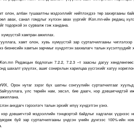
амт олон, албан тушаалтны мэдээллийг нийтлэхдээ төр захиргааны бай
өл авах, санал гомдлыг хүлээн авах үүргийг iKon.mn-ийн редакц хүл
йг тодорхой эх сурвалж гэж хандана.
ь хүмүүстэй хамтран ажиллах.
гууллага, хамт олон, хувь хүмүүстэй зар сурталчилгааны чиглэлээр
ээ бизнесийн хамтын зарчмыг хүндэтгэн захиалагч талын хүсэлтүүдийг 
Kon.mn Редакцын бодлогын 7.2.2, 7.2.3 –т заасны дагуу хөндлөнгөө
онд шахалт үзүүлэх, ашиг сонирхлын харилцаа үүсгэхийг хатуу хориглон
 УИХ, Орон нутаг зэрэг бүх шатны сонгуулийн сурталчилгааг хуульд
байгууллага, улс төрийн нам, эвсэл, бие даагч, нэр дэвшигчидтэй и
 ажиллана.
слэн анхдагч гэрээлэгч талын эрхийг илүү хүндэтгэн үзнэ.
, нэр дэвшигчтэй мэдээллийн тэнцвэртэй байдлыг хадгалах үүднээс 
дөгдөж буй зар сурталчилгааны үндсэн үнийн дүнгээс 100%-ийн нэм
а.