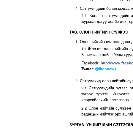
4. Сэтгүүлчдийн болон мэдээл
4.1 iKon.mn сэтгүүлчдийн
журмын дагуу холбогдох го
ТАВ. ОЛОН НИЙТИЙН СҮЛЖЭЭ
1. Олон нийтийн сүлжээнд хан
1.1 iKon.mn олон нийтийн с
баримтлан албан ёсны хууд
Facebook:
http://www.face
Twitter:
@ikonnews
2. Сэтгүүлчид олон нийтийн сү
2.1 Сэтгүүлчдийн зүгээс 
түгээх эрхтэй. Ингэхдээ
илэрхийлэхийг эрмэлзэнэ.
2.2 Олон нийтийн сүлжээн 
редакцын нийтлэг эрх ашгий
ЗУРГАА. УНШИГЧДЫН СЭТГЭГД