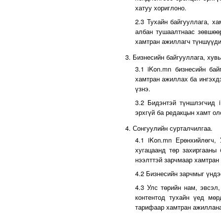
хатуу хориглоно.
2.3 Тухайн байгууллага, х
албан тушаалтнаас зөвшөөр
хамтран ажиллагч түншүүди
3. Бизнесийн байгууллага, хув
3.1 iKon.mn бизнесийн бай
хамтран ажиллах ба ингэхд
үзнэ.
3.2 Бидэнтэй түншлэгчид i
эрхгүй ба редакцын хамт ол
4. Сонгуулийн сурталчилгаа.
4.1 iKon.mn Ерөнхийлөгч,
хугацаанд төр захиргааны 
нээлттэй зарчмаар хамтран
4.2 Бизнесийн зарчмыг үндэ
4.3 Улс төрийн нам, эвсэл
контентод тухайн үед мөр
тарифаар хамтран ажиллан