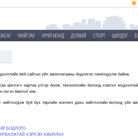
ЗАСАГ
НИЙГЭМ
ЭРҮҮЛ МЭНД
ДЭЛХИЙ
СПОРТ
ШИЛДЭГ
Б
эдээллийн веб сайтын үйл ажиллагааны бодлогоо танилцуулж байна.
гаа эрхлэгч нартаа үлгэр болж, технологийн болоод хэвлэл мэдээлли
н нэгэн биелэл юм.
т нийтлэгдэж буй бүх төрлийн контент дахь нийтлэлийн болоод үйл а
ИЙ БОДЛОГО
УРВАЛЖТАЙ ХЭРХЭН АЖИЛЛАХ