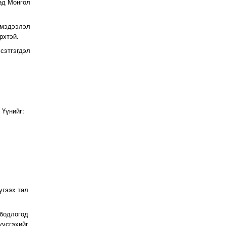
өд Монгол
 мэдээлэл
рхтэй.
сэтгэгдэл
 Үүнийг:
үгээх тал
 бодлогод
үүсгэхийг