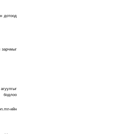
ын дотоод
н зарчмыг
 агуулгыг
л бодлоо
on.mn-ийн