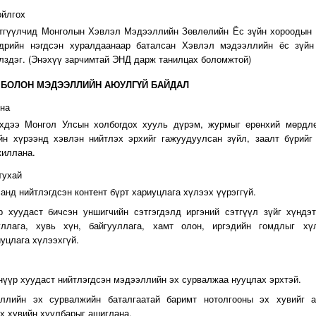
ойлгох
сэтгүүлчид Монголын Хэвлэл Мэдээллийн Зөвлөлийн Ёс зүйн хороодын
өдрийн нэгдсэн хуралдаанаар баталсан Хэвлэл мэдээллийн ёс зүйн
здэг. (Энэхүү зарчимтай
ЭНД
дарж танилцах боломжтой)
Т БОЛОН МЭДЭЭЛЛИЙН АЮУЛГҮЙ БАЙДАЛ
ина
эхдээ Монгол Улсын холбогдох хууль дүрэм, журмыг ерөнхий мөрдлө
йн хүрээнд хэвлэн нийтлэх эрхийг гажуудуулсан зүйл, заалт бүрийг
жиллана.
тухай
анд нийтлэгдсэн контент бүрт хариуцлага хүлээх үүрэггүй.
р хуудаст бичсэн уншигчийн сэтгэгдэлд иргэний сэтгүүл зүйг хүндэ
уллага, хувь хүн, байгууллага, хамт олон, иргэдийн гомдлыг хү
уцлага хүлээхгүй.
нүүр хуудаст нийтлэгдсэн мэдээллийн эх сурвалжаа нууцлах эрхтэй.
эллийн эх сурвалжийн баталгаатай баримт нотолгооны эх хувийг а
х хувийн хуулбарыг ашиглана.