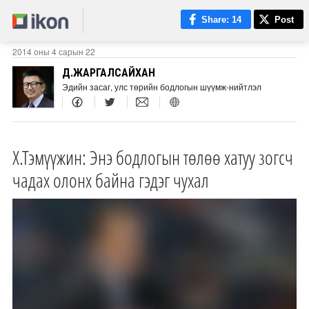
Share
: 14
Post
2014 оны 4 сарын 22
Д.ЖАРГАЛСАЙХАН
Эдийн засаг, улс төрийн бодлогын шүүмж-нийтлэл
Х.Тэмүүжин: Энэ бодлогын төлөө хатуу зогсч
чадах олонх байна гэдэг чухал