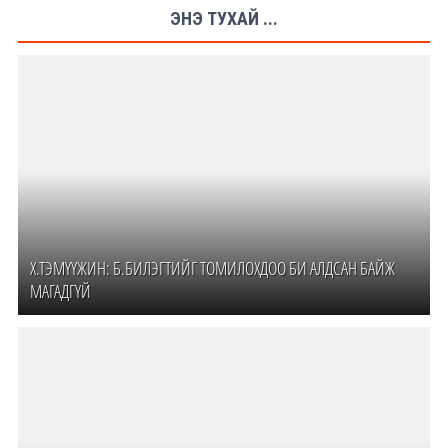
ЭНЭ ТУХАЙ ...
Х.ТЭМҮҮЖИН: Б.БИЛЭГТИЙГ ТОМИЛОХДОО БИ АЛДСАН БАЙЖ
МАГАДГҮЙ