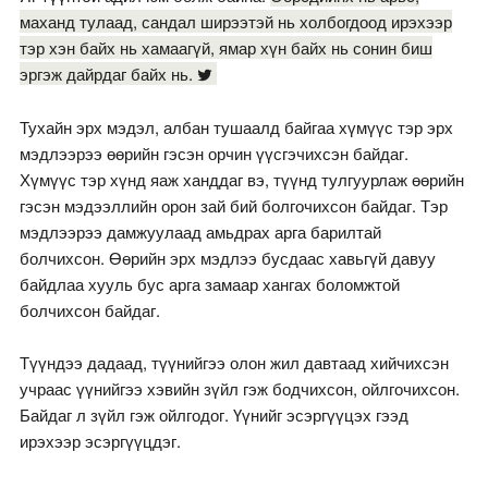
маханд тулаад, сандал ширээтэй нь холбогдоод ирэхээр
тэр хэн байх нь хамаагүй, ямар хүн байх нь сонин биш
эргэж дайрдаг байх нь.
Тухайн эрх мэдэл, албан тушаалд байгаа хүмүүс тэр эрх
мэдлээрээ өөрийн гэсэн орчин үүсгэчихсэн байдаг.
Хүмүүс тэр хүнд яаж ханддаг вэ, түүнд тулгуурлаж өөрийн
гэсэн мэдээллийн орон зай бий болгочихсон байдаг. Тэр
мэдлээрээ дамжуулаад амьдрах арга барилтай
болчихсон. Өөрийн эрх мэдлээ бусдаас хавьгүй давуу
байдлаа хууль бус арга замаар хангах боломжтой
болчихсон байдаг.
Түүндээ дадаад, түүнийгээ олон жил давтаад хийчихсэн
учраас үүнийгээ хэвийн зүйл гэж бодчихсон, ойлгочихсон.
Байдаг л зүйл гэж ойлгодог. Үүнийг эсэргүүцэх гээд
ирэхээр эсэргүүцдэг.