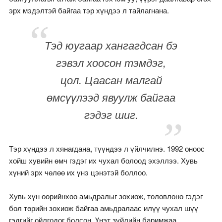
эрх мэдэлтэй байгаа тэр хүндээ л тайлагнана.
Тэд юугаар хангагдсан бэ
гэвэл хоосон тэмдэг,
цол. Цаасан малгай
өмсүүлээд явуулж байгаа
гэдэг шиг.
Тэр хүндээ л хянагдана, түүндээ л үйлчилнэ. 1992 оноос
хойш хувийн өмч гэдэг их чухал болоод эхэллээ. Хувь
хүний эрх чөлөө их үнэ цэнэтэй боллоо.
Хувь хүн өөрийнхөө амьдралыг зохиож, төлөвлөнө гэдэг
бол төрийн зохиож байгаа амьдралаас илүү чухал шүү
гэдгийг ойлгодог болсон. Үнэт зүйлийн баримжаа