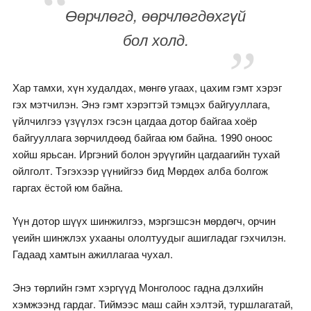
Өөрчлөгд, өөрчлөгдөхгүй
бол холд.
Хар тамхи, хүн худалдах, мөнгө угаах, цахим гэмт хэрэг
гэх мэтчилэн. Энэ гэмт хэрэгтэй тэмцэх байгууллага,
үйлчилгээ үзүүлэх гэсэн цагдаа дотор байгаа хоёр
байгууллага зөрчилдөөд байгаа юм байна. 1990 оноос
хойш ярьсан. Иргэний болон эрүүгийн цагдаагийн тухай
ойлголт. Тэгэхээр үүнийгээ бид Мөрдөх алба болгож
гаргах ёстой юм байна.
Үүн дотор шүүх шинжилгээ, мэргэшсэн мөрдөгч, орчин
үеийн шинжлэх ухааны ололтуудыг ашигладаг гэхчилэн.
Гадаад хамтын ажиллагаа чухал.
Энэ төрлийн гэмт хэргүүд Монголоос гадна дэлхийн
хэмжээнд гардаг. Тиймээс маш сайн хэлтэй, туршлагатай,