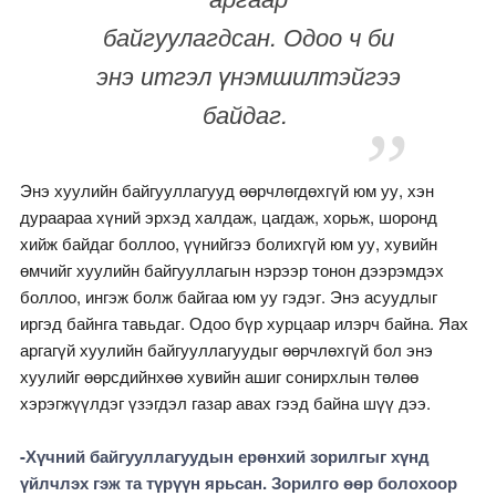
байгуулагдсан. Одоо ч би
энэ итгэл үнэмшилтэйгээ
байдаг.
Энэ хуулийн байгууллагууд өөрчлөгдөхгүй юм уу, хэн
дураараа хүний эрхэд халдаж, цагдаж, хорьж, шоронд
хийж байдаг боллоо, үүнийгээ болихгүй юм уу, хувийн
өмчийг хуулийн байгууллагын нэрээр тонон дээрэмдэх
боллоо, ингэж болж байгаа юм уу гэдэг. Энэ асуудлыг
иргэд байнга тавьдаг. Одоо бүр хурцаар илэрч байна. Яах
аргагүй хуулийн байгууллагуудыг өөрчлөхгүй бол энэ
хуулийг өөрсдийнхөө хувийн ашиг сонирхлын төлөө
хэрэгжүүлдэг үзэгдэл газар авах гээд байна шүү дээ.
-Хүчний байгууллагуудын ерөнхий зорилгыг хүнд
үйлчлэх гэж та түрүүн ярьсан. Зорилго өөр болохоор