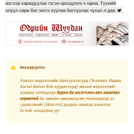
мэтээр харагдуулах гэсэн оролдлого ч гарна. Түүнийг
олуул сөрж бат зогсч хуулиа батлуулах чухал л даа.
Анхааруулга
Хэвлэл мэдээллийн байгууллагууд (Телевиз, Радио,
Social болон Вэб хуудаснууд) манай мэдээллийг
аливаа хэлбэрээр
бүрэн ба хэсэгчлэн авч ашиглах
хориотой
ба зөвхөн зөвшилцсөн тохиолдолд эх
сурвалжийг (ikon.mn) дурдах замаар ашиглах
ёстойг анхаарна уу!