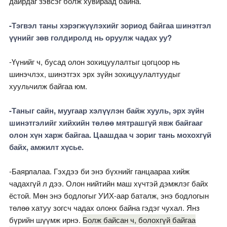
дайрдаг зэвсэг болж хувираад байна.
-Тэгвэл таны хэрэгжүүлэхийг зориод байгаа шинэтгэл
үүнийг зөв голдиролд нь оруулж чадах уу?
-Үүнийг ч, бусад олон зохицуулалтыг цогцоор нь
шинэчлэх, шинэтгэх эрх зүйн зохицуулалтуудыг
хуульчилж байгаа юм.
-Таныг сайн, муугаар хэлүүлэн байж хууль, эрх зүйн
шинэтгэлийг хийхийн төлөө мятрашгүй явж байгааг
олон хүн харж байгаа. Цаашдаа ч зориг тань мохохгүй
байх, амжилт хүсье.
-Баярлалаа. Гэхдээ би энэ бүхнийг ганцаараа хийж
чадахгүй л дээ. Олон нийтийн маш хүчтэй дэмжлэг байх
ёстой. Мөн энэ бодлогыг УИХ-аар баталж, энэ бодлогын
төлөө хатуу зогсч чадах олонх байна гэдэг чухал. Янз
бүрийн шүүмж ирнэ.
Болж байсан ч, болохгүй байгаа