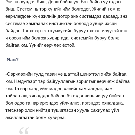
Энэ нь хүндээ биш, Дорж байна уу, Бат байна уу гэдэгт
биш. Систем нь тэр хүнийг ийм болгодог. Жилийн өмнө
өөрчлөгдсөн хүн жилийн дотор энэ системдээ дасаад, энэ
системээ хамгаалах инстинктэй болоод хувирчихсан
байдаг. Тэгэхээр тэр хүмүүсийн буруу гэхээс илүүтэй хэн
ч орсон ийм болгож хувиргадаг системийн буруу болж
байгаа юм. Үүнийг өөрчлөх ёстой.
-Яаж?
-Өөрчлөхийн тулд таван үе шаттай шинэтгэл хийж байгаа
юм. Нэгдүгээрт тэр байгууллагын зорилтыг өөрчилж байгаа
юм. Та нар хэнд үйлчилдэг, хэнийг хамгаалдаг, яаж
тайлагнаж, хянагддаг байсан бэ гэдэг чинь явцуу байсан
бол одоо та нар иргэндээ үйлчилнэ, иргэндээ хянагдана,
тэгснээр олон нийтэд түшиглэсэн хууль сахиулах үйл
ажиллагаатай болж хувирна.