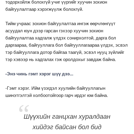
тодорхойлж болохгүй учиг үүргийг хуучин зохион
байгуулалтаар хэрэгжүүлж болохгүй.
Тийм учраас зохион байгуулалтаа ингэж өөрчлөнгүүт
асуудал юун дээр гарсан гэхээр хуучин зохион
байгуулалтаа хадгалж үлдэх сонирхолтой, дарга бол
даргаараа, байгууллага бол байгууллагаараа үлдэх, эсвэл
тэр байгууллага дотор байгаа таагүй, эсвэл нууц зүйлийг
тэр хэвээр нь хадгалах гэж оролдохыг завдаж байна.
-Энэ чинь гэмт хэрэг шүү дээ...
-Гэмт хэрэг. Ийм үзэгдэл хуулийн байгууллагын
шинэтгэлтэй холбоотойгоор гарч ирдэг юм байна.
Шүүхийн ганцхан хуралдаан
хийдэг байсан бол бид