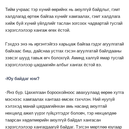
Тийм учраас тэр хүний өөрийнх нь аюулгүй байдлыг, гэмт
халдлагад өртөж байгаа хүнийг хамгаалах, гэмт халдлага
хийж буй хүний үйлдлийг таслан зогсоох чадвартай тусгай
хэрэгслэлээр хангаж өгөх ёстой.
Гэхдээ энэ нь иргэнтэйгээ харьцаж байгаа гэдэг агуулгатай
байхаас биш, дайснаа устгах гэсэн агуулгатай байлдааны
зэвсэг шууд тавьж өгч болохгүй. Аминд халгүй ямар тусгай
хэрэгслэлээр цагдаагийн албыг хангах ёстой вэ.
-Юу байдаг юм?
-Янз бүр. Цахилгаан бороохойноос авахуулаад өөрөө хутга
мэснээс хамгаалах хантааз өмсөх гэхчлэн. Ний нуугүй
хэлэхэд манай цагдаагийнхан амь насанд аюултай
нөхцөлд ажил үүрэг гүйцэтгэдэг боловч, тэр нөхцөлдөө
таарсан хөдөлмөрийн аюулгүй байдал хангасан
хэрэгслэлээр хангагдаагүй байдаг. Тэгсэн мөртлөө юугаар