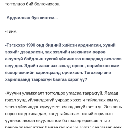
тогтолцоо бий болгочихсон.
-Ардчилсан бус систем...
-Тийм.
-Тэгэхээр 1990 онд бидний хийсэн ардчилсан, хүний
эрхийг дээдэлсэн, зах зээлийн механизм өөрөө
аюулгүй байдлын тусгай үйлчилгээ шаардаад эхэллээ
шүү дээ. Эдийн засаг зах зээлд орсон, өөрийнхөө жам
ёсоор өмчийн харилцаанд орчихсон. Тэгэхээр энэ
харилцаанд таарахгүй байгаа хэрэг үү?
-Хуучин уламжлалт тогтолцоо угаасаа таарахгүй. Яагаад
гэвэл хүнд үйлчилдэггүй учраас хэзээ ч тайлагнах юм уу,
эсвэл үйлчилдэг хүмүүстээ хянагдахгүй гэсэн үг. Энэ чинь
өөрөө хэнд хянагдаж, хэнд тайлагнаж, хэний зорилгын
үүднээс ажлаа явуулдаг юм бэ гэхээр ерөөсөө л тэр
байгууллагыг атгаж байгаа гэх юм уу, үүрэг даалгавар өгөх