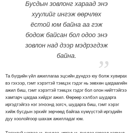
Бусдын зовлонг хараад энэ
хуулийг ингэж өөрчлөх
ёстой юм байна аа гэж
бодож байсан бол одоо энэ
зовлон над дээр мэдрэгдэж
байна.
Та бүгдийн үйл ажиллагаа эцсийн дүндээ юу болж хувирах
вэ гэхээр, гэмт хэрэгтэй тэмцэх гэдэг нь зөвхөн цагдаагийн
ажил биш, гэмт хэрэгтэй тэмцэх гэдэг бол олон нийттэйгээ
хамтарч цагдаа хийдэг ажил. Өөрөөр хэлбэл шударга
иргэдтэйгээ нэг эгнээнд зогсч, шударга биш, гэмт хэрэг
хийж бусдын эрхийг зөрчөөд байгаа хүмүүстэй иргэдийн
дуу хоолойгоор шахаж ажилладаг юм.
Тэгэхгүй цагдаа нь тусдаа, иргэд нь тусдаа гараад хэрүүл