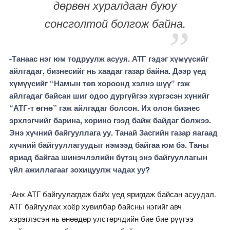
дөрвөн хуралдаан буюу
сонсголтой болгож байна.
-Танаас нэг юм тодруулж асууя. АТГ гэдэг хүмүүсийг
айлгадаг, бизнесийг нь хаадаг газар байна. Дээр үед
хүмүүсийг “Намын төв хороонд хэлнэ шүү” гэж
айлгадаг байсан шиг одоо дургүйгээ хүргэсэн хүнийг
“АТГ-т өгнө” гэж айлгадаг болсон. Их олон бизнес
эрхлэгчийг барина, хорино гээд байж байдаг болжээ.
Энэ хүчний байгууллага уу. Танай Засгийн газар яагаад
хүчний байгууллагуудыг нэмээд байгаа юм бэ. Таны
яриад байгаа шинэчлэлийн бүтэц энэ байгууллагын
үйл ажиллагааг зохицуулж чадах уу?
-Анх АТГ байгуулагдаж байх үед яригдаж байсан асуудал.
АТГ байгуулах хоёр хувилбар байсны нэгийг авч
хэрэглэсэн нь өнөөдөр улстөрчдийн бие бие рүүгээ