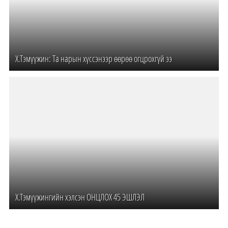
Х.Тэмүүжин: Та нарын хүссэнээр өөрөө огцрохгүй ээ
Х.Тэмүүжингийн хэлсэн ОНЦЛОХ 45 ЭШЛЭЛ