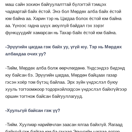
маш сайн зохион байгуулалттай бүлэгтэй тэмцэх
чадвартай байх ёстой. Энэ бол Мөрдөх алба байх ёстой
юм байна аа. Харин тэр нь Цагдаа болох ёстой юм байна
аа. Үүнээс гадна шүүх аюулгүй байдал гэх зэрэг
функцүүдийг хамарсан нь Тахар байх ёстой юм байна.
-Эрүүгийн цагдаа гэж байх уу, үгүй юу. Тэр нь Мөрдөх
албандаа очих уу?
-Тийм, Мөрдөх алба болж өөрчлөгдөнө. Үндсэндээ бидэнд
юу байсан бэ. Эрүүгийн цагдаа, Мөрдөн байцаах газар
гэсэн хоёр том бүтэц байлаа. Эрх зүйн үндэслэл буюу
хууль тогтоомжоор тодорхойлогдсон үндэслэл байхгүйгээр
оршин тогтнож байсан байгууллагууд.
-Хуульгүй байсан гэж үү?
-Тийм. Хуулиар нарийвчлан заасан ялгаа байхгүй. Яагаад
байхгүй гэж байгаа юм бэ гэхээр Эрүүгийн цагдаа дотор