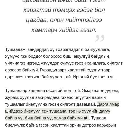
хэрэгтэй тэмцэх гэдэг бол
цагдаа, олон нийттэйгээ
хамтарч хийдэг ажил.
Тушаадаж, зандардаг, хүч хэрэглэдэг л байгууллага,
хүмүүс гэж боддог болохоос биш, аюулгүй байдлын
үйлчилгээ иргэнд үзүүлдэг хүмүүс гэсэн хандлага, ойлголт
ерөөсөө байхгүй. Гуравдугаарт хаалттай гэдэг утгаар
цэрэгжсэн зохион байгуулалттай. Иргэний бус гэсэн үг.
Тушаалаар хөдөлнө гэсэн ойлголттой. Ямар нэгэн дүрэм,
журам, хуульд захирагдана гэхээс илүүтэй даргын
тушаалыг биелүүлнэ гэсэн ойлголт давамгай.
Дарга ямар
шийдвэр биелүүл гэж тушаана, тэр нь хуулийн дагуу
байна уу, биш байна уу, хамаа байхгүй
. Тушаал
биелүүлж байна гэсэн хаалттай орчин дотроо карьерын