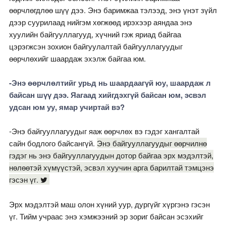
өөрчлөгдлөө шүү дээ. Энэ баримжаа тэлээд, энэ үнэт зүйл
дээр суурилаад нийгэм хөгжөөд ирэхээр аяндаа энэ
хуулийн байгууллагууд, хүчний гэж яриад байгаа
цэрэгжсэн зохион байгуулалтай байгууллагуудыг
өөрчлөхийг шаардаж эхэлж байгаа юм.
-Энэ өөрчлөлтийг урьд нь шаардаагүй юу, шаардаж л
байсан шүү дээ. Яагаад хийгдэхгүй байсан юм, эсвэл
удсан юм уу, ямар учиртай вэ?
-Энэ байгууллагуудыг яаж өөрчлөх вэ гэдэг хангалтай
сайн бодлого байсангүй.
Энэ байгууллагуудыг өөрчилнө
гэдэг нь энэ байгууллагуудын дотор байгаа эрх мэдэлтэй,
нөлөөтэй хүмүүстэй, эсвэл хуучин арга барилтай тэмцэнэ
гэсэн үг.
Эрх мэдэлтэй маш олон хүний уур, дургүйг хүргэнэ гэсэн
үг. Тийм учраас энэ хэмжээний эр зориг байсан эсэхийг