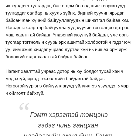
их хүндрэл тулгардаг, бас огцом бөгөөд шинэ сорилтууд
тулгардаг салбар нь хууль зүйнх, бидний хуучин ярьдаг
байсанчлан хүчний байгууллагуудын шинэтгэл байгаа юм.
Яагаад гэхээр тэр байгууллагууд хуучин тогтолцоо дотроо
маш хаалттай байдаг. Үндэсний аюулгүй байдал, улс орны
тусгаар тогтнолын суурь эрх ашигтай холбоотой ч гэдэг юм
уу, ийм ажил хийдэг учраас дуртай хүн нь ийшээ орж ирж
болохгүй гэдэг хаалттай байдаг байсан.
Нэгэнт хаалттай учраас дотор нь юу болдог тухай хэн ч
мэдэхгүй, иргэд төсөөллийн байдалтай байдаг.
Нөгөөтэйгүүр энэ байгууллагууд үйлчилгээ үзүүлдэг ямар
ч ойлголт байхгүй.
Гэмт хэрэгтэй тэмцэнэ
гэдэг чинь ганцхан
цагдаагийн ажил биш. Гэмт