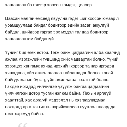
хангагдсан бэ гэхээр хоосон тэмдэг, цолоор.
Цаасан малгай өмсөөд явуулна гэдэг шиг хоосон юмаар л
урамшуулаад байдаг бодитоор эдийн засаг, аюулгүй
байдал, шийдвэр гаргах эрх мэдэл талдаа бодитоор
хангагдсан юм байдаггүй.
Үүнийг бид өгөх ёстой. Тэгж байж цагдаагийн алба хаагчид
ажлаа мэргэжлийн түвшинд хийх чадвартай болно. Үүний
зэрэгцээ хангамж ахиад ирэхийн хэрээр та нар иргэдэд
хянагдана, үйл ажиллагаагаа тайлагнадаг болно, танай
байгууллагын бүтэц, үйл ажиллагаа нээлттэй болно.
Гэхдээ иргэдэд үйлчилгээ үзүүлж байгаа цагдаагийн
үйлчилгээн дотор тусгай нэг юм байна. Яахын аргагүй
хаалттай, яах аргагүй мэдээлэл нь хязгаарлагдмал
нөхцөлд арга тактик нь нарийвчилсан нууцлал шаарддаг
гэмт хэргүүд байна.