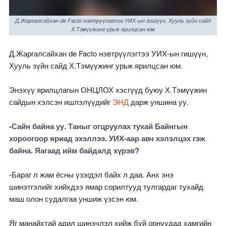
Д.Жаргалсайхан de Facto нэвтрүүлэгтээ УИХ-ын гишүүн, Хууль зүйн сайд
Х.Тэмүүжинг урьж ярилцсан юм
Д.Жаргалсайхан de Facto нэвтрүүлэгтээ УИХ-ын гишүүн,
Хууль зүйн сайд Х.Тэмүүжинг урьж ярилцсан юм.
Энэхүү ярилцлагын ОНЦЛОХ хэсгүүд буюу Х.Тэмүүжин
сайдын хэлсэн ишлэлүүдийг
ЭНД
дарж уншина уу.
-Сайн байна уу. Таныг огцруулах тухай Байнгын
хороогоор яриад эхэллээ. УИХ-аар авч хэлэлцэх гэж
байна. Яагаад ийм байдалд хүрэв?
-Бараг л жам ёсны үзэгдэл байх л даа. Анх энэ
шинэтгэлийг хийхдээ ямар сорилтууд тулгардаг тухайд
маш олон судалгаа уншиж үзсэн юм.
Яг манайхтай адил шинэчлэл хийж буй орнуудад хамгийн