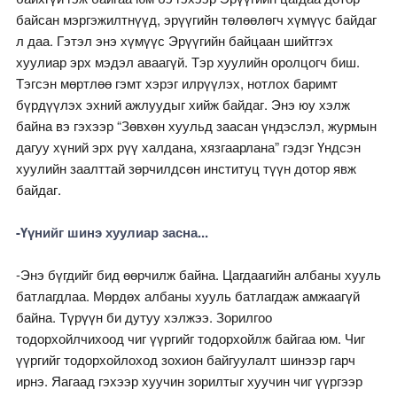
байсан мэргэжилтнүүд, эрүүгийн төлөөлөгч хүмүүс байдаг
л даа. Гэтэл энэ хүмүүс Эрүүгийн байцаан шийтгэх
хуулиар эрх мэдэл аваагүй. Тэр хуулийн оролцогч биш.
Тэгсэн мөртлөө гэмт хэрэг илрүүлэх, нотлох баримт
бүрдүүлэх эхний ажлуудыг хийж байдаг. Энэ юу хэлж
байна вэ гэхээр “Зөвхөн хуульд заасан үндэслэл, журмын
дагуу хүний эрх рүү халдана, хязгаарлана” гэдэг Үндсэн
хуулийн заалттай зөрчилдсөн институц түүн дотор явж
байдаг.
-Үүнийг шинэ хуулиар засна...
-Энэ бүгдийг бид өөрчилж байна. Цагдаагийн албаны хууль
батлагдлаа. Мөрдөх албаны хууль батлагдаж амжаагүй
байна. Түрүүн би дутуу хэлжээ. Зорилгоо
тодорхойлчихоод чиг үүргийг тодорхойлж байгаа юм. Чиг
үүргийг тодорхойлоход зохион байгуулалт шинээр гарч
ирнэ. Яагаад гэхээр хуучин зорилтыг хуучин чиг үүргээр