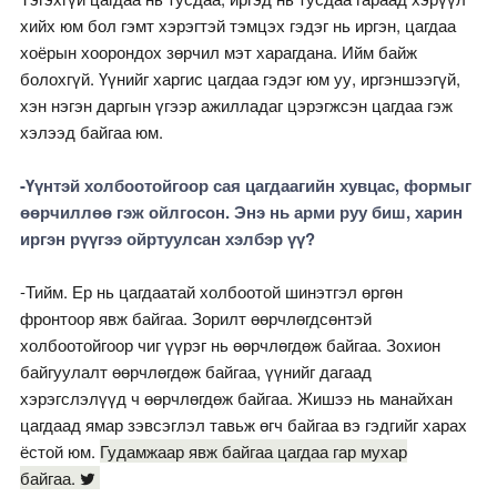
хийх юм бол гэмт хэрэгтэй тэмцэх гэдэг нь иргэн, цагдаа
хоёрын хоорондох зөрчил мэт харагдана. Ийм байж
болохгүй. Үүнийг харгис цагдаа гэдэг юм уу, иргэншээгүй,
хэн нэгэн даргын үгээр ажилладаг цэрэгжсэн цагдаа гэж
хэлээд байгаа юм.
-Үүнтэй холбоотойгоор сая цагдаагийн хувцас, формыг
өөрчиллөө гэж ойлгосон. Энэ нь арми руу биш, харин
иргэн рүүгээ ойртуулсан хэлбэр үү?
-Тийм. Ер нь цагдаатай холбоотой шинэтгэл өргөн
фронтоор явж байгаа. Зорилт өөрчлөгдсөнтэй
холбоотойгоор чиг үүрэг нь өөрчлөгдөж байгаа. Зохион
байгуулалт өөрчлөгдөж байгаа, үүнийг дагаад
хэрэгслэлүүд ч өөрчлөгдөж байгаа. Жишээ нь манайхан
цагдаад ямар зэвсэглэл тавьж өгч байгаа вэ гэдгийг харах
ёстой юм.
Гудамжаар явж байгаа цагдаа гар мухар
байгаа.