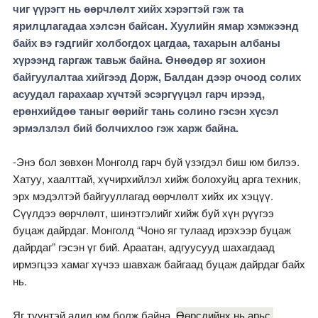
чиг үүрэгт нь өөрчлөлт хийх хэрэгтэй гэж та
ярилцлагадаа хэлсэн байсан. Хуулийн ямар хэмжээнд
байх вэ гэдгийг холбогдох цагдаа, тахарын албаны
хүрээнд гаргаж тавьж байна. Өнөөдөр яг зохион
байгуулалтаа хийгээд Дорж, Балдан дээр очоод солих
асуудал гарахаар хүчтэй эсэргүүцэл гарч ирээд,
ерөнхийдөө таныг өөрийг тань солино гэсэн хүсэл
эрмэлзлэл бий болчихлоо гэж харж байна.
-Энэ бол зөвхөн Монголд гарч буй үзэгдэл биш юм билээ.
Хатуу, хаалттай, хүчирхийлэл хийж болохуйц арга техник,
эрх мэдэлтэй байгууллагад өөрчлөлт хийх их хэцүү.
Сүүлдээ өөрчлөлт, шинэтгэлийг хийж буй хүн рүүгээ
буцаж дайрдаг. Монголд “Чоно яг тулаад ирэхээр буцаж
дайрдаг” гэсэн үг бий. Араатан, адгуусууд шахагдаад
ирмэгцээ хамаг хүчээ шавхаж байгаад буцаж дайрдаг байх
нь.
Яг түүнтэй адил юм болж байна.
Өөрсдийнх нь арьс,