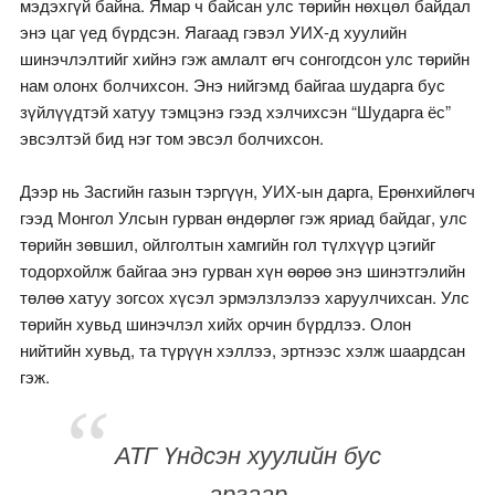
мэдэхгүй байна. Ямар ч байсан улс төрийн нөхцөл байдал
энэ цаг үед бүрдсэн. Яагаад гэвэл УИХ-д хуулийн
шинэчлэлтийг хийнэ гэж амлалт өгч сонгогдсон улс төрийн
нам олонх болчихсон. Энэ нийгэмд байгаа шударга бус
зүйлүүдтэй хатуу тэмцэнэ гээд хэлчихсэн “Шударга ёс”
эвсэлтэй бид нэг том эвсэл болчихсон.
Дээр нь Засгийн газын тэргүүн, УИХ-ын дарга, Ерөнхийлөгч
гээд Монгол Улсын гурван өндөрлөг гэж яриад байдаг, улс
төрийн зөвшил, ойлголтын хамгийн гол түлхүүр цэгийг
тодорхойлж байгаа энэ гурван хүн өөрөө энэ шинэтгэлийн
төлөө хатуу зогсох хүсэл эрмэлзлэлээ харуулчихсан. Улс
төрийн хувьд шинэчлэл хийх орчин бүрдлээ. Олон
нийтийн хувьд, та түрүүн хэллээ, эртнээс хэлж шаардсан
гэж.
АТГ Үндсэн хуулийн бус
аргаар