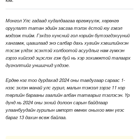
Монгол Улс гадаад худалдаагаа өргөжүүлж, хөрөнгө
оруулалт татан эдийн засгаа тэлэх ёстой юу гэвэл
мэдээж тийм. Гэхдээ хүнсний гол нэрийн бүтээгдэхүүний
хангамж, цаашлаад энэ салбар дахь хувийн хэвшлийнхэн
тэсэж үлдэх эсэхтэй холбоотой асуудлыг нам гүмхэн
гэрээ хийгээд эцэслэх гэж буй нь хэр зохимжтой талаарх
дүгнэлтийг уншигчид үлдээе.
Ердөө нэг тоо дурдахад
2024 оны тавдугаар сараас 1-
нээс эхлэн манай улс гурил, малын тэжээл зэрэг 11 нэр
төрлийн барааны гаалийн албан татварыг тэглэсэн. Үр
дүнд нь 2024 оны эхний долоон сарын байдлаар
улаанбуудайн гурилын импорт өмнөх оныхоо мөн үеэс
бараг 13 дахин өсөж байлаа.