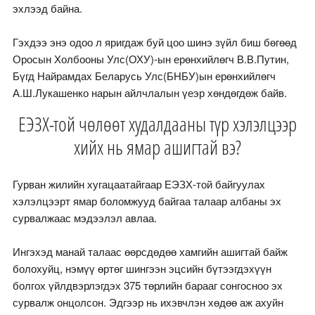
эхлээд байна.
Гэхдээ энэ одоо л яригдаж буй цоо шинэ зүйл биш бөгөөд
Оросын Холбооны Улс(ОХУ)-ын ерөнхийлөгч В.В.Путин,
Бүгд Найрамдах Беларусь Улс(БНБУ)ын ерөнхийлөгч
А.Ш.Лукашенко нарын айлчлалын үеэр хөндөгдөж байв.
ЕЭЗХ-той чөлөөт худалдааны түр хэлэлцээр
хийх нь ямар ашигтай вэ?
Гурван жилийн хугацаатайгаар ЕЭЗХ-той байгуулах
хэлэлцээрт ямар боломжууд байгаа талаар албаны эх
сурвалжаас мэдээлэл авлаа.
Ингэхэд манай талаас өөрсдөдөө хамгийн ашигтай байж
болохуйц, нэмүү өртөг шингээн эцсийн бүтээгдэхүүн
болгох үйлдвэрлэгдэх 375 төрлийн барааг сонгосноо эх
сурвалж онцолсон. Эдгээр нь ихэвчлэн хөдөө аж ахуйн