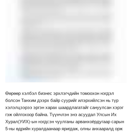
Өөрөөр хэлбэл бизнес эрхлэгчдийн томоохон нэгдэл
болсон Танхим дээрх байр суурийг илэрхийлсэн нь түр
хэлэлцээрээ эргэн харах шаардлагатайг сануулсан хэрэг
гэж ойлгохоор байна. Түүнчлэн энэ асуудал Улсын Их
Хурал(УИХ)-ын нэгдсэн чуулганы арванхоёрдугаар сарын
5-ны өдрийн хуралдаанаар яригдаж, олны анхааралд орж