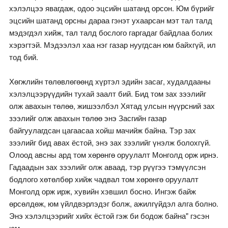
хэлэлцээ явагдаж, одоо эцсийн шатанд орсон. Юм бүрийг
эцсийн шатанд орсны дараа гэнэт ухаарсан мэт тал талд
мэдэгдэл хийж, тал талд бослого гаргадаг байдлаа болих
хэрэгтэй. Мэдээлэл хаа нэг газар нуугдсан юм байхгүй, ил
тод бий.
Хөгжлийн төлөвлөгөөнд хүртэл эдийн засаг, худалдааны
хэлэлцээрүүдийн тухай заалт бий. Бид том зах зээлийг
олж авахын төлөө, жишээлбэл Хятад улсын нүүрсний зах
зээлийг олж авахын төлөө энэ Засгийн газар
байгуулагдсан цагаасаа хойш мачийж байна. Тэр зах
зээлийг бид авах ёстой, энэ зах зээлийг үнэлж болохгүй.
Олоод авсны ард том хөрөнгө оруулалт Монголд орж ирнэ.
Гадаадын зах зээлийг олж аваад, тэр рүүгээ тэмүүлсэн
бодлого хөтөлбөр хийж чадвал том хөрөнгө оруулалт
Монголд орж ирж, хувийн хэвшил босно. Ингэж байж
өрсөлдөж, юм үйлдвэрлэдэг болж, ажилгүйдэл алга болно.
Энэ хэлэлцээрийг хийх ёстой гэж би бодож байна" гэсэн
юм.