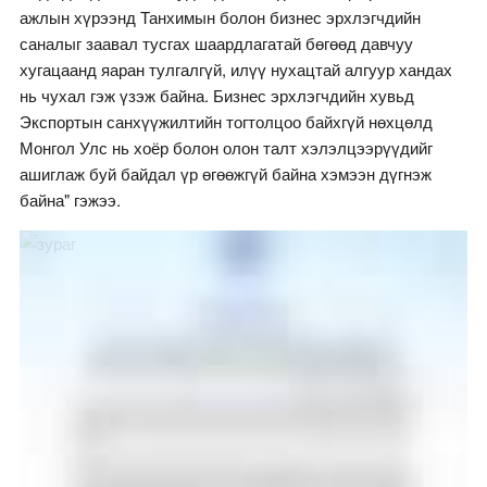
ажлын хүрээнд Танхимын болон бизнес эрхлэгчдийн
саналыг заавал тусгах шаардлагатай бөгөөд давчуу
хугацаанд яаран тулгалгүй, илүү нухацтай алгуур хандах
нь чухал гэж үзэж байна. Бизнес эрхлэгчдийн хувьд
Экспортын санхүүжилтийн тогтолцоо байхгүй нөхцөлд
Монгол Улс нь хоёр болон олон талт хэлэлцээрүүдийг
ашиглаж буй байдал үр өгөөжгүй байна хэмээн дүгнэж
байна" гэжээ.