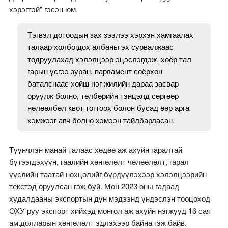
хэрэгтэй" гэсэн юм.
Тэгвэл дотоодын зах зээлээ хэрхэн хамгаалах
талаар холбогдох албаны эх сурвалжаас
тодруулахад хэлэлцээр эцэслэгдэж, хоёр тал
гарын үсгээ зуран, парламент соёрхон
баталснаас хойш нэг жилийн дараа засвар
оруулж болно, төлбөрийн тэнцэлд сөргөөр
нөлөөлбөл квот тогтоох болон бусад өөр арга
хэмжээг авч болно хэмээн тайлбарласан.
Түүнчлэн манай талаас хөдөө аж ахуйн гаралтай
бүтээгдэхүүн, гаалийн хөнгөлөлт чөлөөлөлт, гарал
үүслийн таатай нөхцөлийг бүрдүүлэхээр хэлэлцээрийн
текстэд оруулсан гэж буй. Мөн 2023 оны гадаад
худалдааны экспортын дүн мэдээнд үндэслэн тооцоход
ОХУ руу экспорт хийхэд монгол аж ахуйн нэгжүүд 16 сая
ам.долларын хөнгөлөлт эдлэхээр байна гэж байв.