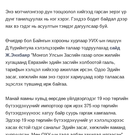
Энэ мэтчилэнгээр дүн тооцоолол хийгээд гарсан эерэг үр
дүнг танилцуулах нь нэг хэрэг. Гэхдээ бодит байдал дээр
яах вэ гэдэг нь асуултын тэмдэг дагуулсаар буй.
Өчигдөр бол Байнгын хорооны хурлаар УИХ-ын гишүүн
Д.Үүрийнтуяа хэлэлцээрийн талаар тодруулахад
сайд
Ж.Энхбаяр
"Монгол Улсын Засгийн газар олон жилийн
хугацаанд Евразийн эдийн засгийн холбоотой гааль,
тарифын хэлцэл хийхээр ажиллаж ирсэн. Одоо Эдийн
засаг, хөгжлийн яам энэ гэрээг хариуцаад хоёр талаасаа
эцэслэх түвшинд ирж байгаа.
Манай яамны хувьд өөрсдөө үйлдвэрлэдэг 19 нэр төрлийн
бүтээгдэхүүнийг импортоор орж ирэх 375 нэр төрлийн
бүтээгдэхүүнээс хатуу байр суурь гаргаж хамгаална.
Эдгээр 19 нэр төрлийн бүтээгдэхүүнийг уг хэлэлцээрээс
хасах ёстой гэдэг саналыг Эдийн засаг, хөгжлийн яаманд
хүргүүлсэн. Мөн ОХУ-ын талд албан захидал илгээсэн"