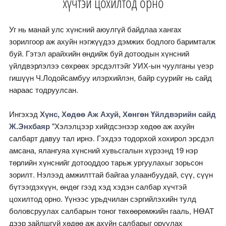
хүчтэй цохилтод орно
Уг нь манай улс хүнсний аюулгүй байдлаа хангах
зорилгоор аж ахуйн нэгжүүдээ дэмжих бодлого баримталж
буй. Гэтэл арайхийн өндийж буй дотоодын хүнсний
үйлдвэрлэлээ сөхрөөх эрсдэлтэйг УИХ-ын чуулганы үеэр
гишүүн Ч.Лодойсамбуу илэрхийлэн, байр суурийг нь сайд
нараас тодруулсан.
Ингэхэд
Хүнс, Хөдөө Аж Ахуй, Хөнгөн Үйлдвэрийн сайд
Ж.Энхбаяр
"Хэлэлцээр хийгдсэнээр хөдөө аж ахуйн
салбарт давуу тал ирнэ. Гэхдээ тодорхой хохирол эрсдэл
амсана, ялангуяа хүнсний хувьсгалын хүрээнд 19 нэр
төрлийн хүнснийг дотооддоо тарьж ургуулахыг зорьсон
зорилт. Нэлээд амжилттай байгаа улаанбуудай, сүү, сүүн
бүтээгдэхүүн, өндөг гээд хэд хэдэн салбар хүчтэй
цохилтод орно. Үүнээс урьдчилан сэргийлэхийн тулд
боловсруулах салбарын тоног төхөөрөмжийн гааль, НӨАТ
дээр зайлшгүй хөдөө аж ахуйн салбарыг оруулах