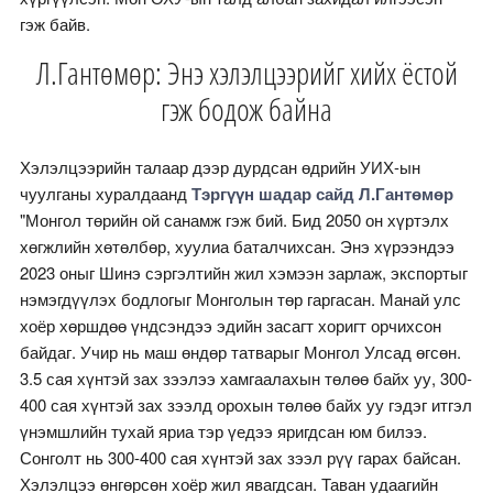
гэж байв.
Л.Гантөмөр: Энэ хэлэлцээрийг хийх ёстой
гэж бодож байна
Хэлэлцээрийн талаар дээр дурдсан өдрийн УИХ-ын
чуулганы хуралдаанд
Тэргүүн шадар сайд Л.Гантөмөр
"Монгол төрийн ой санамж гэж бий. Бид 2050 он хүртэлх
хөгжлийн хөтөлбөр, хуулиа баталчихсан. Энэ хүрээндээ
2023 оныг Шинэ сэргэлтийн жил хэмээн зарлаж, экспортыг
нэмэгдүүлэх бодлогыг Монголын төр гаргасан. Манай улс
хоёр хөршдөө үндсэндээ эдийн засагт хоригт орчихсон
байдаг. Учир нь маш өндөр татварыг Монгол Улсад өгсөн.
3.5 сая хүнтэй зах зээлээ хамгаалахын төлөө байх уу, 300-
400 сая хүнтэй зах зээлд орохын төлөө байх уу гэдэг итгэл
үнэмшлийн тухай яриа тэр үедээ яригдсан юм билээ.
Сонголт нь 300-400 сая хүнтэй зах зээл рүү гарах байсан.
Хэлэлцээ өнгөрсөн хоёр жил явагдсан. Таван удаагийн