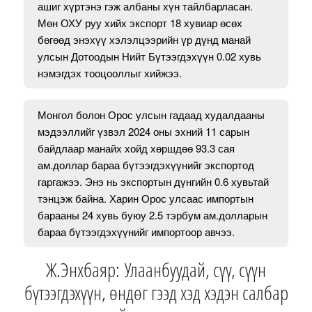
ашиг хүртэнэ гэж албаны хүн тайлбарласан.
Мөн ОХУ руу хийх экспорт 18 хувиар өсөх
бөгөөд энэхүү хэлэлцээрийн үр дүнд манай
улсын Дотоодын Нийт Бүтээгдэхүүн 0.02 хувь
нэмэгдэх тооцооллыг хийжээ.
Монгол болон Орос улсын гадаад худалдааны
мэдээллийг үзвэл 2024 оны эхний 11 сарын
байдлаар манайх хойд хөршдөө 93.3 сая
ам.доллар бараа бүтээгдэхүүнийг экспортод
гаргажээ. Энэ нь экспортын дүнгийн 0.6 хувьтай
тэнцэж байна. Харин Орос улсаас импортын
барааны 24 хувь буюу 2.5 тэрбум ам.долларын
бараа бүтээгдэхүүнийг импортоор авчээ.
Ж.Энхбаяр: Улаанбуудай, сүү, сүүн
бүтээгдэхүүн, өндөг гээд хэд хэдэн салбар