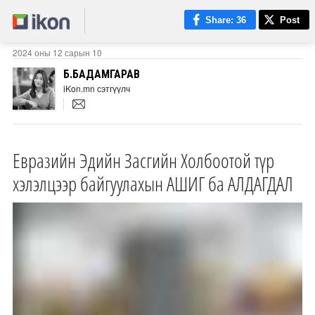
Share
: 36
Post
2024 оны 12 сарын 10
Б.БАДАМГАРАВ
iKon.mn сэтгүүлч
Евразийн Эдийн Засгийн Холбоотой түр
хэлэлцээр байгуулахын АШИГ ба АЛДАГДАЛ