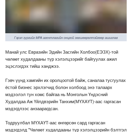
Гэрэл зургийг MPA агентлагийн онцгой зөвшөөрөлтэйгөөр ашиглав
Манай улс Евразийн Эдийн Засгийн Холбоо(ЕЭЗХ)-той
чөлөөт худалдааны түр хэлэлцээрийг байгуулах ажил
эцэслэгдэх тийш ханджээ.
Гэвч үүнд хамгийн их оролцоотой байж, саналаа тусгуулах
ёстой бизнес эрхлэгчид болон холбоод энэ талаарх
мэдээлэл тун хомс байгаа нь Монголын Үндэсний
Худалдаа Аж Үйлдвэрийн Танхим(МҮХАҮТ)-аас гаргасан
мэдэгдлээс анзаарагдсан.
Тодруулбал МҮХАҮТ-аас өнгөрсөн сард гаргасан
мэдэгдэлд "Чөлөөт худалдааны түр хэлэлцээрийн бэлтгэл