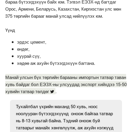
бараа бүтээгдэхүүн байх юм. Тэгвэл ЕЭЗХ-нд багтдаг
Орос, Армени, Беларусь, Казахстан, Киргизстан улс мөн
375 төрлийн барааг манай улсад нийлүүлэх юм.
Үүнд
эрдэс цемент,
өндөг,
хуурай сүү,
хөдөө аж ахуйн бүтээгдэхүүн багтана.
Манай улсын бүх төрлийн барааны импортын татвар таван
хувь байдаг бол ЕЭЗХ-ны улсуудад экспорт хийхдээ 15-50
хувийн татвар төлдөг
.
Тухайлбал үхрийн маханд 50 хувь, ноос
ноолууран бүтээгдэхүүнд оноож байгаа татвар
нь 8-13 хувьтай байна. Тэдний оноож буй
татварыг манайх хөнгөлүүлж, аж ахуйн нэгжүүд