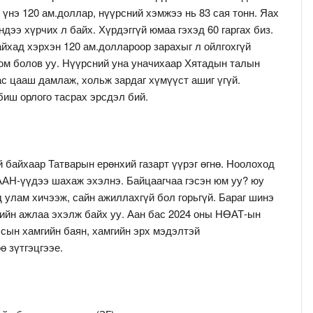
 үнэ 120 ам.доллар, нүүрсний хэмжээ нь 83 сая тонн. Яах
дээ хүрчих л байх. Хүрдэггүй юмаа гэхэд 60 гаргах биз.
айхад хэрхэн 120 ам.доллароор зарахыг л ойлгохгүй
 юм болов уу. Нүүрсний уна уначихаар Хятадын талын
ас цааш дамлаж, хольж зардаг хүмүүст ашиг үгүй.
биш орлого тасрах эрсдэл бий.
й байхаар Татварын ерөнхий газарт үүрэг өгнө. Ноолоход
ААН-үүдээ шахаж эхэлнэ. Байцаагчаа гэсэн юм уу? юу
д улам хичээж, сайн ажиллахгүй бол горьгүй. Бараг шинэ
лийн ажлаа эхэлж байх уу. Аан бас 2024 оны НӨАТ-ын
лсын хамгийн баян, хамгийн эрх мэдэлтэй
ө зүтгэцгээе.