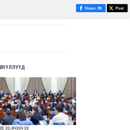
Share
: 98
Post
ӨГҮҮЛЛҮҮД
ХҮҮЕ ЭЭ, ИЧЭЭЧ ЭЭ