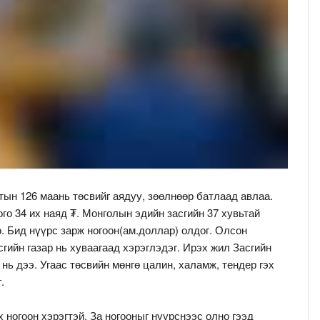
тын 126 маань төсвийг аядуу, зөөлнөөр батлаад авлаа.
ого 34 их наяд ₮. Монголын эдийн засгийн 37 хувьтай
. Бид нүүрс зарж ногоон(ам.доллар) олдог. Олсон
асгийн газар нь хуваагаад хэрэглэдэг. Ирэх жил Засгийн
 нь дээ. Угаас төсвийн мөнгө цалин, халамж, тендер гэх
.
 ногоон хэрэгтэй. За ногооныг нүүрснээс олно гээд