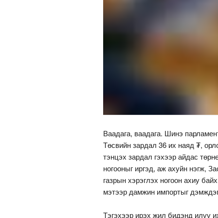
Ваадага, ваадага. Шинэ парламен
Төсвийн зардал 36 их наяд ₮, орл
тэнцэх зардал гэхээр айдас төрнө
ногооныг иргэд, аж ахуйн нэгж, З
газрын хэрэглэх ногоон ахиу байх
мэтээр дамжин импортыг дэмждэг
Тэгэхээр ирэх жил бидэнд илүү их