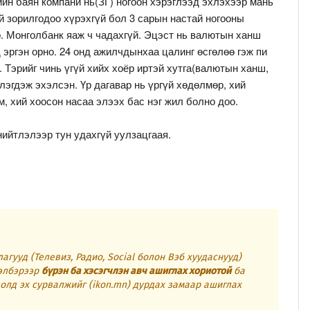
ийн баян компани нь(ЗГ) ногоон хэрэглээд эхлэхээр мань
й зорилгодоо хүрэхгүй бол 3 сарын настай ногооны
о. Монголбанк яаж ч чадахгүй. Эцэст нь валютын ханш
 эргэн орно. 24 онд ажилчдынхаа цалинг өсгөлөө гэж пи
. Тэрийг чинь үгүй хийх хоёр иртэй хутга(валютын ханш,
лэгдэж эхэлсэн. Үр дагавар нь үргүй хөдөлмөр, хий
м, хий хоосон насаа элээх бас нэг жил болно доо.
ийтлэлээр тун удахгүй уулзацгаая.
агууд (Телевиз, Радио, Social болон Вэб хуудаснууд)
элбэрээр
бүрэн ба хэсэгчлэн авч ашиглах хориотой
ба
олд эх сурвалжийг (ikon.mn) дурдах замаар ашиглах