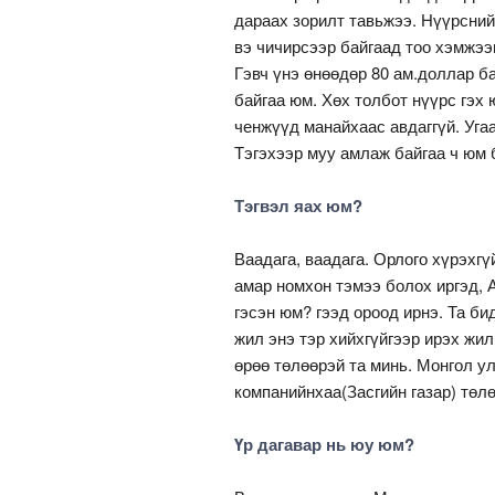
дараах зорилт тавьжээ. Нүүрсний
вэ чичирсээр байгаад тоо хэмжээн
Гэвч үнэ өнөөдөр 80 ам.доллар б
байгаа юм. Хөх толбот нүүрс гэх
ченжүүд манайхаас авдаггүй. Уга
Тэгэхээр муу амлаж байгаа ч юм 
Тэгвэл яах юм?
Ваадага, ваадага. Орлого хүрэхгү
амар номхон тэмээ болох иргэд, 
гэсэн юм? гээд ороод ирнэ. Та би
жил энэ тэр хийхгүйгээр ирэх жи
өрөө төлөөрэй та минь. Монгол у
компанийнхаа(Засгийн газар) төлө
Үр дагавар нь юу юм?