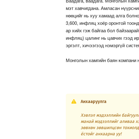
Ваадага, ваадага. Монголын хамг
мэт хавчигдана. Амласан нүүрсни
нөөцийг нь хуу хамаад алга болн
3,600, инфляц хоёр оронтой тоонд
ар хийх гэж байгаа бол байзаарай
инфляц) цалинг нь цавчих гээд ир
эргэлт, хичээгээд нэмэргүй систе
Монголын хамгийн баян компани н
Анхааруулга
Хэвлэл мэдээллийн байгуулл
манай мэдээллийг аливаа х
зөвхөн зөвшилцсөн тохиолд
ёстойг анхаарна уу!