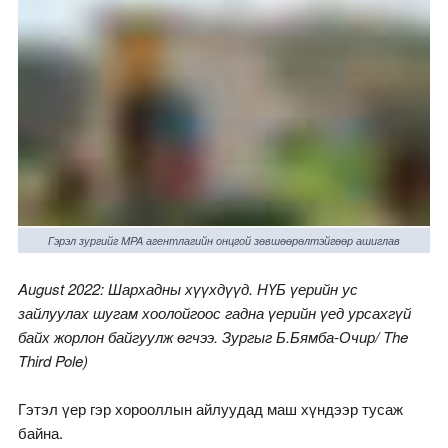
Гэрэл зургийг MPA агентлагийн онцгой зөвшөөрөлтэйгөөр ашиглав
August 2022: Шархадны хүүхдүүд. НҮБ үерийн ус
зайлуулах шугам хоолойгоос гадна үерийн үед урсахгүй
байх жорлон байгуулж өгчээ. Зургыг Б.Бямба-Очир/ The
Third Pole)
Гэтэл үер гэр хорооллын айлуудад маш хүндээр тусаж
байна.