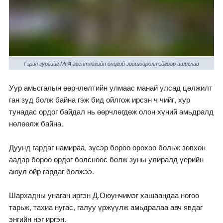
Гэрэл зургийг MPA агентлагийн онцгой зөвшөөрөлтэйгөөр ашиглав
Уур амьсгалын өөрчлөлтийн улмаас манай улсад цөлжилт
ган зуд болж байна гэж бид ойлгож ирсэн ч чийг, хур
тунадас ордог байдал нь өөрчлөгдөж олон хүний амьдралд
нөлөөлж байна.
Дуунд гардаг намираа, зүсэр бороо орохоо больж зөвхөн
аадар бороо ордог болсноос болж зуны улиралд үерийн
аюул ойр гардаг болжээ.
Шархадны унаган иргэн Д.Оюунчимэг хашаандаа ногоо
тарьж, тахиа нугас, галуу үржүүлж амьдралаа авч явдаг
энгийн нэг иргэн.