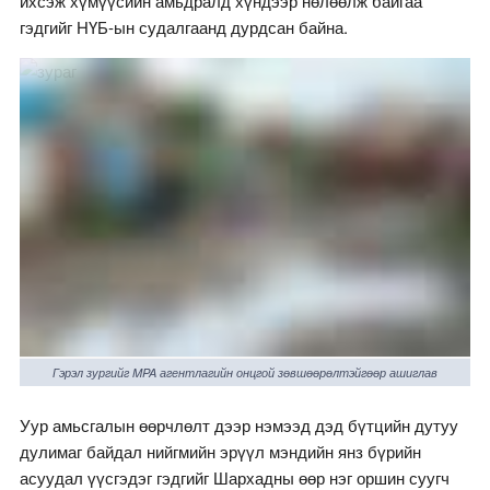
ихсэж хүмүүсийн амьдралд хүндээр нөлөөлж байгаа
гэдгийг НҮБ-ын судалгаанд дурдсан байна.
Гэрэл зургийг MPA агентлагийн онцгой зөвшөөрөлтэйгөөр ашиглав
Уур амьсгалын өөрчлөлт дээр нэмээд дэд бүтцийн дутуу
дулимаг байдал нийгмийн эрүүл мэндийн янз бүрийн
асуудал үүсгэдэг гэдгийг Шархадны өөр нэг оршин суугч