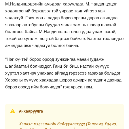
М.Нандинцэцэгийн амьдрал харуулдаг. М.Нандинцэцэг
хөдөлгөөний бэрхшээлтэй учраас таяггүйгээр явж
чадахгүй. Гэвч мөн л аадар бороо орсны дараа ажилдаа
явахаар автобусны буудал явдаг зам нь шавар шавхай
болдгоос байна. М.Нандинцэцэг олон удаа унаж шагай,
тохойгоо хугалж, ноцтой бэртэж байжээ. Бэртэх тоолондоо
ажилдаа явж чадахгүй болдог байна.
“Нэг хүчтэй бороо ороод зунжингаа манай гудамж
шалбаагтай болчихдог. Ганц би биш, настай хүмүүс
хүртэл халтирч унахаас айгаад гэрээсээ гарахаа больдог.
Хорооны хүмүүс хааяадаа шороо авчирч асгадаг ч дахиад
бороо ороод ийм болчихдог” гэж ярьсан юм.
Анхааруулга
Хэвлэл мэдээллийн байгууллагууд (Телевиз, Радио,