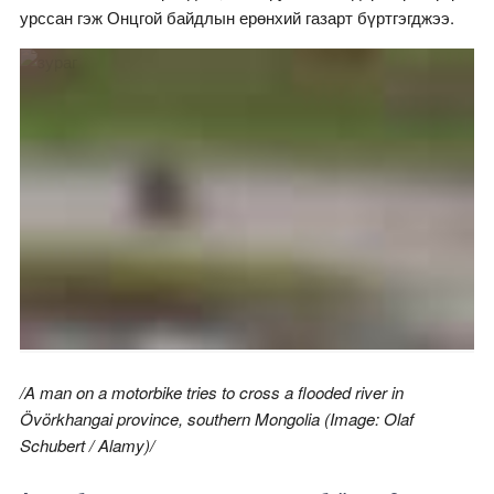
урссан гэж Онцгой байдлын ерөнхий газарт бүртгэгджээ.
/A man on a motorbike tries to cross a flooded river in
Övörkhangai province, southern Mongolia (Image: Olaf
Schubert / Alamy)/