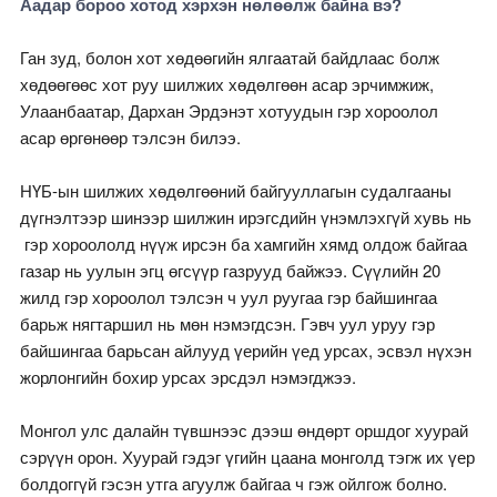
Аадар бороо хотод хэрхэн нөлөөлж байна вэ?
Ган зуд, болон хот хөдөөгийн ялгаатай байдлаас болж
хөдөөгөөс хот руу шилжих хөдөлгөөн асар эрчимжиж,
Улаанбаатар, Дархан Эрдэнэт хотуудын гэр хороолол
асар өргөнөөр тэлсэн билээ.
НҮБ-ын шилжих хөдөлгөөний байгууллагын судалгааны
дүгнэлтээр шинээр шилжин ирэгсдийн үнэмлэхгүй хувь нь
гэр хороололд нүүж ирсэн ба хамгийн хямд олдож байгаа
газар нь уулын эгц өгсүүр газрууд байжээ. Сүүлийн 20
жилд гэр хороолол тэлсэн ч уул руугаа гэр байшингаа
барьж нягтаршил нь мөн нэмэгдсэн. Гэвч уул уруу гэр
байшингаа барьсан айлууд үерийн үед урсах, эсвэл нүхэн
жорлонгийн бохир урсах эрсдэл нэмэгджээ.
Монгол улс далайн түвшнээс дээш өндөрт оршдог хуурай
сэрүүн орон. Хуурай гэдэг үгийн цаана монголд тэгж их үер
болдоггүй гэсэн утга агуулж байгаа ч гэж ойлгож болно.