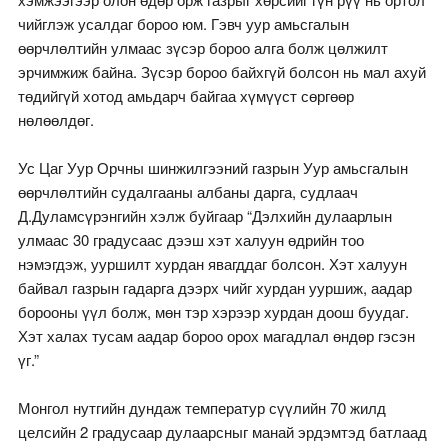
чийглэж усалдаг бороо юм. Гэвч уур амьсгалын
өөрчлөлтийн улмаас зүсэр бороо алга болж цөлжилт
эрчимжиж байна. Зүсэр бороо байхгүй болсон нь мал ахуй
төдийгүй хотод амьдарч байгаа хүмүүст сөргөөр
нөлөөлдөг.
Ус Цаг Уур Орчны шинжилгээний газрын Уур амьсгалын
өөрчлөлтийн судалгааны албаны дарга, судлаач
Д.Дуламсүрэнгийн хэлж буйгаар “Дэлхийн дулаарлын
улмаас 30 градусаас дээш хэт халуун өдрийн тоо
нэмэгдэж, ууршилт хурдан явагддаг болсон. Хэт халуун
байвал газрын гадарга дээрх чийг хурдан ууршиж, аадар
борооны үүл болж, мөн тэр хэрээр хурдан доош буудаг.
Хэт халах тусам аадар бороо орох магадлал өндөр гэсэн
үг.”
Монгол нутгийн дундаж температур сүүлийн 70 жилд
целсийн 2 градусаар дулаарсныг манай эрдэмтэд батлаад