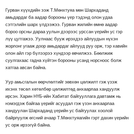
Гурван хүүхдийн ээж Т.Мөнхтуяа мөн Шархаданд
амьдардаг ба аадар борооны үер тэдэнд олон удаа
сэтгэлийн шарх үлдээжээ. Гурван жилийн өмнө аадар
бороо орсны дараа уулын дээрээс урссан үерийн ус гэр
лүү цутгажээ. Уулнаас бууж ирэхдээ айлуудын нүхэн
жорлонг угааж доор амьдардаг айлууд руу орж, тэр хавийн
олон айл гэр бүлээрээ хүндээр өвчилжээ. Бөөлжиж
суулгахаас гадна хүйтэн борооны усанд норсноос болж
хатгаа авсан байна.
Уур амьсгалын өөрчлөлтийг зөвхөн цөлжилт гэж үзэж
ихэнх төсөл хөтөлбөр цөлжилтөд анхаарлаа хандуулж
ирсэн. Харин НҮБ-ийн Хабитат байгууллага давтамж нь
нэмэгдэж байгаа үерийг асуудал гэж үзэн анхаарлаа
хандуулан Шархаданд үерийн ус байгуулах хоолой
байрлуулж өгсний ачаар Т.Мөнхтуяагийн гэрт дахин үерийн
ус орж ирээгүй байна.