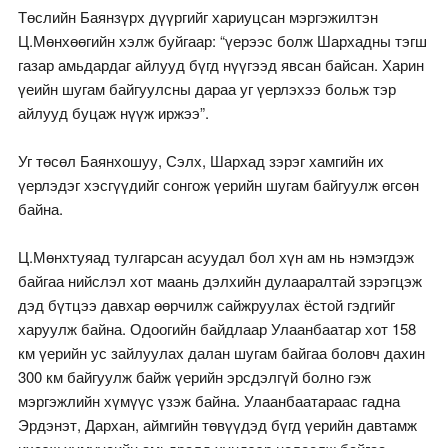
Төслийн Баянзүрх дүүргийг хариуцсан мэргэжилтэн
Ц.Мөнхөөгийн хэлж буйгаар: “үерээс болж Шархадны тэгш
газар амьдардаг айлууд бүгд нүүгээд явсан байсан. Харин
үеийн шугам байгуулсны дараа уг үерлэхээ больж тэр
айлууд буцаж нүүж иржээ”.
Уг төсөл Баянхошуу, Сэлх, Шархад зэрэг хамгийн их
үерлэдэг хэсгүүдийг сонгож үерийн шугам байгуулж өгсөн
байна.
Ц.Мөнхтуяад тулгарсан асуудал бол хүн ам нь нэмэгдэж
байгаа нийслэл хот маань дэлхийн дулааралтай зэрэгцэж
дэд бүтцээ давхар өөрчилж сайжруулах ёстой гэдгийг
харуулж байна. Одоогийн байдлаар Улаанбаатар хот 158
км үерийн ус зайлуулах далан шугам байгаа боловч дахин
300 км байгуулж байж үерийн эрсдэлгүй болно гэж
мэргэжлийн хүмүүс үзэж байна. Улаанбаатараас гадна
Эрдэнэт, Дархан, аймгийн төвүүдэд бүгд үерийн давтамж