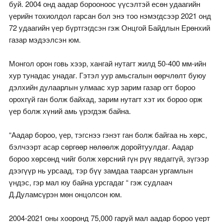
буй. 2004 онд аадар борооноос үүсэлтэй есөн удаагийн
үерийн тохиолдол гарсан бол энэ тоо нэмэгдсээр 2021 онд
72 удаагийн үер бүртгэгдсэн гэж Онцгой Байдлын Ерөнхий
газар мэдээлсэн юм.
Монгол орон говь хээр, хангай нутагт жилд 50-400 мм-ийн
хур тунадас унадаг. Гэтэл уур амьсгалын өөрчлөлт буюу
дэлхийн дулаарлын улмаас хур зарим газар огт бороо
орохгүй ган болж байхад, зарим нутагт хэт их бороо орж
үер болж хүний амь үрэгдэж байна.
“Аадар бороо, үер, тэгснээ гэнэт ган болж байгаа нь хөрс,
бэлчээрт асар сөргөөр нөлөөлж доройтуулдаг. Аадар
бороо хөрсөнд чийг болж хөрсний гүн рүү явдаггүй, зүгээр
дээгүүр нь урсаад, тэр бүү замдаа таарсан ургамлын
үндэс, гэр мал юу байна урсгадаг “ гэж судлаач
Д.Дуламсүрэн мөн онцолсон юм.
2004-2021 оны хооронд 75,000 гаруй мал аадар бороо үерт