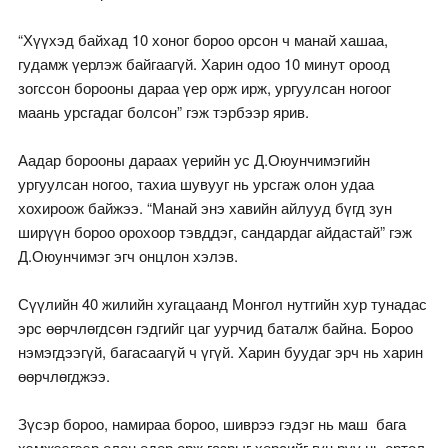
“Хүүхэд байхад 10 хоног бороо орсон ч манай хашаа,
гудамж үерлэж байгаагүй. Харин одоо 10 минут ороод
зогссон борооны дараа үер орж ирж, ургуулсан ногоог
маань урсгадаг болсон” гэж тэрбээр ярив.
Аадар борооны дараах үерийн ус Д.Оюунчимэгийн
ургуулсан ногоо, тахиа шувууг нь урсгаж олон удаа
хохироож байжээ. “Манай энэ хавийн айлууд бүгд зун
ширүүн бороо орохоор тэвддэг, сандардаг айдастай” гэж
Д.Оюунчимэг эгч онцлон хэлэв.
Сүүлийн 40 жилийн хугацаанд Монгол нутгийн хур тунадас
эрс өөрчлөгдсөн гэдгийг цаг уурчид баталж байна. Бороо
нэмэгдээгүй, багасаагүй ч үгүй. Харин буудаг эрч нь харин
өөрчлөгджээ.
Зүсэр бороо, намираа бороо, шиврээ гэдэг нь маш бага
хэмжээгээр олон өдөр орж газрыг хөрсийг гүн рүү нь ортол