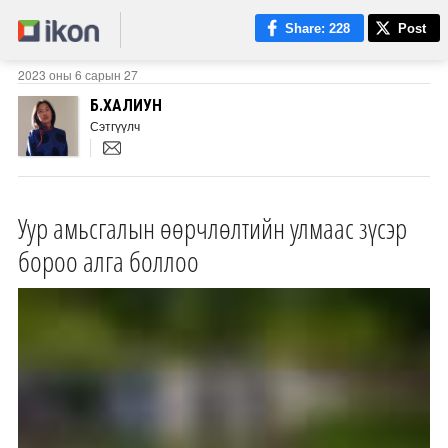
Share
: 228
Post
2023 оны 6 сарын 27
Б.ХАЛИУН
Сэтгүүлч
Уур амьсгалын өөрчлөлтийн улмаас зүсэр
бороо алга боллоо