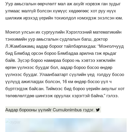
Уур амьсгалын өөрчлөлт мал аж ахуйг нэрвэж ган зудыг
улмаас малгүй болсон хүмүүс хөдөөгөөс хот руу нүүх
шилжиж ирэхэд үерийн тохиолдол нэмэгдэж эхэлсэн юм.
Монгол улсын их сургуулийн Хэрэглээний математикийн
тэнхимийн уур амьсгалын судлалын багш, доктор
Л.Жамбажамц аадар бороог тайлбарлахдаа: “Монголчууд
бид Бямбад орсон бороо Бямбадаа арилна гэж ярьдаг
байв. Зүсэр бороо намираа бороо нь хэвтээ хөгжлийн
өргөн үүлнээс буудаг бол, аадар бороо босоо өндөр
үүлнээс буудаг. Улаанбаатарт сүүлийн үед голдуу босоо
үүлүүд ажиглагдах болсон, 16 км өндөр босоо үүл ч
бүртгэгдэж байсан. Тиймээс бид бороо үерийн аюулыг хот
төлөвлөлтдөө шингээж оруулах хэрэгтэй байна.” гэлээ.
Аадар борооны үүлийг Cumulonimbus гэдэг.