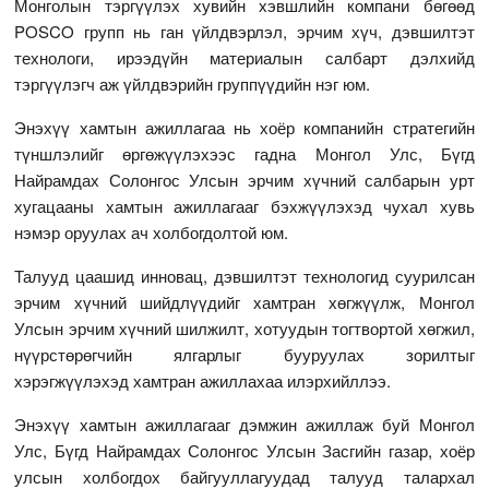
Монголын тэргүүлэх хувийн хэвшлийн компани бөгөөд
POSCO групп нь ган үйлдвэрлэл, эрчим хүч, дэвшилтэт
технологи, ирээдүйн материалын салбарт дэлхийд
тэргүүлэгч аж үйлдвэрийн группүүдийн нэг юм.
Энэхүү хамтын ажиллагаа нь хоёр компанийн стратегийн
түншлэлийг өргөжүүлэхээс гадна Монгол Улс, Бүгд
Найрамдах Солонгос Улсын эрчим хүчний салбарын урт
хугацааны хамтын ажиллагааг бэхжүүлэхэд чухал хувь
нэмэр оруулах ач холбогдолтой юм.
Талууд цаашид инновац, дэвшилтэт технологид суурилсан
эрчим хүчний шийдлүүдийг хамтран хөгжүүлж, Монгол
Улсын эрчим хүчний шилжилт, хотуудын тогтвортой хөгжил,
нүүрстөрөгчийн ялгарлыг бууруулах зорилтыг
хэрэгжүүлэхэд хамтран ажиллахаа илэрхийллээ.
Энэхүү хамтын ажиллагааг дэмжин ажиллаж буй Монгол
Улс, Бүгд Найрамдах Солонгос Улсын Засгийн газар, хоёр
улсын холбогдох байгууллагуудад талууд талархал