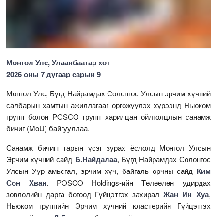
Монгол Улс, Улаанбаатар хот
2026 оны 7 дугаар сарын 9
Монгол Улс, Бүгд Найрамдах Солонгос Улсын эрчим хүчний
салбарын хамтын ажиллагааг өргөжүүлэх хүрээнд Ньюком
групп болон POSCO групп харилцан ойлголцлын санамж
бичиг (MoU) байгууллаа.
Санамж бичигт гарын үсэг зурах ёслолд Монгол Улсын
Эрчим хүчний сайд
Б.Найдалаа
, Бүгд Найрамдах Солонгос
Улсын Уур амьсгал, эрчим хүч, байгаль орчны сайд
Ким
Сон Хван
, POSCO Holdings-ийн Төлөөлөн удирдах
зөвлөлийн дарга бөгөөд Гүйцэтгэх захирал
Жан Ин Хуа
,
Ньюком группийн Эрчим хүчний кластерийн Гүйцэтгэх