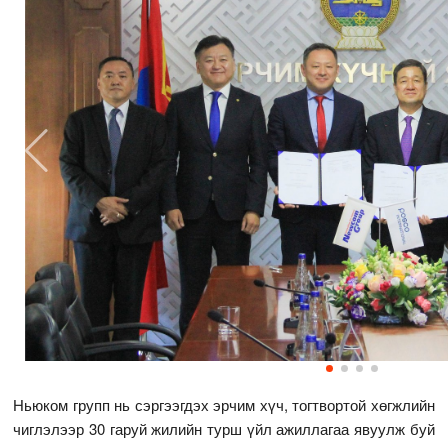
Ньюком групп нь сэргээгдэх эрчим хүч, тогтвортой хөгжлийн
чиглэлээр 30 гаруй жилийн турш үйл ажиллагаа явуулж буй