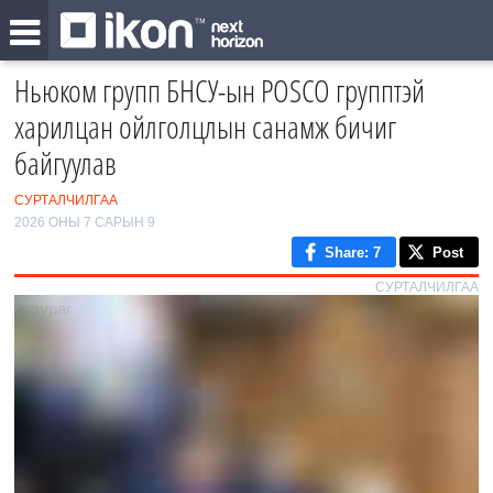
Ньюком групп БНСУ-ын POSCO групптэй
харилцан ойлголцлын санамж бичиг
байгуулав
СУРТАЛЧИЛГАА
2026 ОНЫ 7 САРЫН 9
Share
: 7
Post
СУРТАЛЧИЛГАА