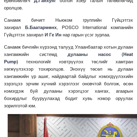
ерөнхийлөгч
Д.Ганхуяг
болон хоёр талын төлөөлөгчид
оролцов.
Санамж бичигт Ньюком группийн Гүйцэтгэх
захирал
Б.Баатармөнх
, POSCO International компанийн
Гүйцэтгэх захирал
И Ге Ин
нар гарын үсэг зурлаа.
Санамж бичгийн хүрээнд талууд Улаанбаатар хотын дулаан
хангамжийн системд
дулааны насос (Heat
Pump)
технологийг нэвтрүүлэх төслийг хамтран
хөгжүүлэхээр тохиролцов. Энэхүү төсөл нь дулаан
хангамжийн үр ашиг, найдвартай байдлыг нэмэгдүүлэхийн
зэрэгцээ эрчим хүчний хэрэглээг оновчтой болгож, өсөн
нэмэгдэж буй дулааны хэрэгцээг хангах, агаарын
бохирдлыг бууруулахад бодит хувь нэмэр оруулах
зорилготой юм.