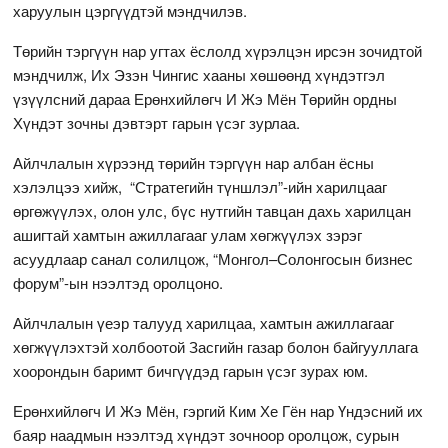
харуулын цэргүүдтэй мэндчилэв.
Төрийн тэргүүн нар угтах ёслолд хүрэлцэн ирсэн зочидтой
мэндчилж, Их Эзэн Чингис хааны хөшөөнд хүндэтгэл
үзүүлсний дараа Ерөнхийлөгч И Жэ Мён Төрийн ордны
Хүндэт зочны дэвтэрт гарын үсэг зурлаа.
Айлчлалын хүрээнд төрийн тэргүүн нар албан ёсны
хэлэлцээ хийж, “Стратегийн түншлэл”-ийн харилцааг
өргөжүүлэх, олон улс, бүс нутгийн тавцан дахь харилцан
ашигтай хамтын ажиллагааг улам хөгжүүлэх зэрэг
асуудлаар санал солилцож, “Монгол–Солонгосын бизнес
форум”-ын нээлтэд оролцоно.
Айлчлалын үеэр талууд харилцаа, хамтын ажиллагааг
хөгжүүлэхтэй холбоотой Засгийн газар болон байгууллага
хоорондын баримт бичгүүдэд гарын үсэг зурах юм.
Ерөнхийлөгч И Жэ Мён, гэргий Ким Хе Гён нар Үндэсний их
баяр наадмын нээлтэд хүндэт зочноор оролцож, сурын