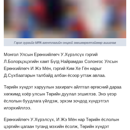
Гэрэл зургийг MPA агентлагийн онцгой зөвшөөрөлтэйгөөр ашиглав
Монгол Улсын Ерөнхийлөгч У.Хүрэлсүх гэргий
Л.Болорцэцэгийн хамт Бүгд Найрамдах Солонгос Улсын
Ерөнхийлөгч И Жэ Мён, гэргий Ким Хе Гён нарыг
Д.Сүхбаатарын талбайд албан ёсоор угтаж авлаа.
Төрийн хүндэт харуулын захирагч айлтгал өргөсний дараа
хөгжимд хоёр улсын Төрийн дуулал эгшиглэв. Энэ үеэр
ёслолын буудлага үйлдэж, эрхэм зочдод хүндэтгэл
илэрхийллээ.
Ерөнхийлөгч У.Хүрэлсүх, И Жэ Мён нар Төрийн ёслолын
цэргийн цагаан туганд мэхийн ёсолж, Төрийн хүндэт