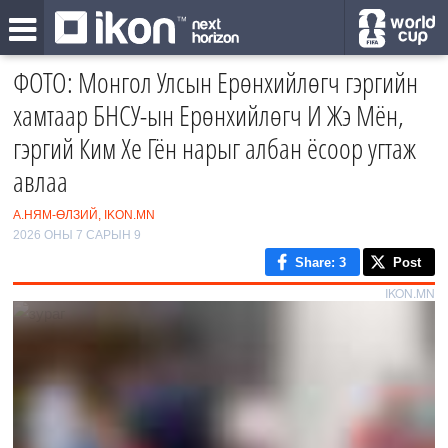
ФОТО: Монгол Улсын Ерөнхийлөгч гэргийн
хамтаар БНСУ-ын Ерөнхийлөгч И Жэ Мён,
гэргий Ким Хе Гён нарыг албан ёсоор угтаж
авлаа
А.НЯМ-ӨЛЗИЙ, IKON.MN
2026 ОНЫ 7 САРЫН 9
Share
: 3
Post
IKON.MN