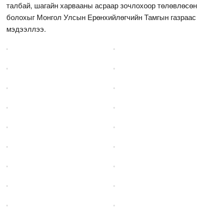
талбай, шагайн харвааны асраар зочлохоор төлөвлөсөн
болохыг Монгол Улсын Ерөнхийлөгчийн Тамгын газраас
мэдээллээ.