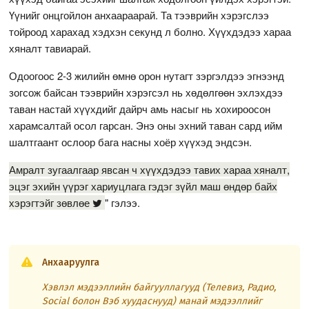
Үүнийг онцгойлон анхаараарай. Та тээврийн хэрэгслээ
тойроод харахад хэдхэн секунд л болно. Хүүхдэдээ хараа
хяналт тавиарай.
Одоогоос 2-3 жилийн өмнө орон нутагт зэргэлдээ эгнээнд
зогсож байсан тээврийн хэрэгсэл нь хөдөлгөөн эхлэхдээ
таван настай хүүхдийг дайрч амь насыг нь хохироосон
харамсалтай осол гарсан. Энэ оны эхний таван сард ийм
шалтгаант ослоор бага насны хоёр хүүхэд эндсэн.
Амралт зугаалгаар явсан ч хүүхдэдээ тавих хараа хяналт,
эцэг эхийн үүрэг хариуцлага гэдэг зүйл маш өндөр байх
хэрэгтэйг зөвлөе
" гэлээ.
Анхааруулга
Хэвлэл мэдээллийн байгууллагууд (Телевиз, Радио,
Social болон Вэб хуудаснууд) манай мэдээллийг