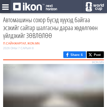
Автомашины сохор бүсэд хүүхэд байгаа
эсэхийг сайтар шалгасны дараа хөдөлгөөн
үйлдэхийг ЗӨВЛӨЛӨӨ
П.САЙНЖАРГАЛ, IKON.MN
2026 ОНЫ 7 САРЫН 8
Share
: 6
Post
IKON.MN