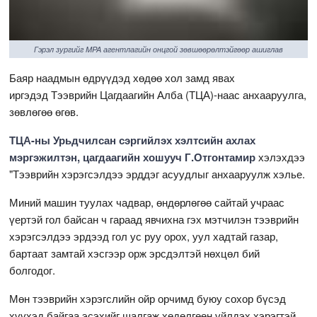
Гэрэл зургийг MPA агентлагийн онцгой зөвшөөрөлтэйгөөр ашиглав
Баяр наадмын өдрүүдэд хөдөө хол замд явах
иргэдэд Тээврийн Цагдаагийн Алба (ТЦА)-наас анхааруулга,
зөвлөгөө өгөв.
ТЦА-ны Урьдчилсан сэргийлэх хэлтсийн ахлах
мэргэжилтэн, цагдаагийн хошууч Г.Отгонтамир
хэлэхдээ
"Тээврийн хэрэгсэлдээ эрддэг асуудлыг анхааруулж хэлье.
Миний машин туулах чадвар, өндөрлөгөө сайтай учраас
үертэй гол байсан ч гараад явчихна гэх мэтчилэн тээврийн
хэрэгсэлдээ эрдээд гол ус руу орох, уул хадтай газар,
бартаат замтай хэсгээр орж эрсдэлтэй нөхцөл бий
болгодог.
Мөн тээврийн хэрэгслийн ойр орчимд буюу сохор бүсэд
хүүхэд байгаа эсэхийг шалгаж хөдөлгөөн үйлдэх хэрэгтэй.