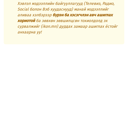
Хэвлэл мэдээллийн байгууллагууд (Телевиз, Радио,
Social болон Вэб хуудаснууд) манай мэдээллийг
аливаа хэлбэрээр
бүрэн ба хэсэгчлэн авч ашиглах
хориотой
ба зөвхөн зөвшилцсөн тохиолдолд эх
сурвалжийг (ikon.mn) дурдах замаар ашиглах ёстойг
анхаарна уу!