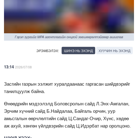
Гэрэл зургийг MPA агентлагийн онцгой зөвшөөрөлтэйгөөр ашиглав
ШИНЭ НЬ ЭХЭНД
ХУУЧИН НЬ ЭХЭНД
ЭРЭМБЭЛЭХ:
13:14
2026/07/08
Засгийн газрын ээлжит хуралдаанаас гаргасан шийдвэрийг
танилцуулж байна.
Өнөөдрийн мэдээлэлд Боловсролын сайд Л.Энх-Амгалан,
Эрчим хүчний сайд Б.Найдалаа, Байгаль орчин, уур
амьсгалын өөрчлөлтийн сайд Ц.Сандаг-Очир, Хүнс, хөдөө
аж ахуй, хөнгөн үйлдвэрийн сайд Ц.Идэрбат нар оролцоно.
ШУУД ҮЗЭХ: