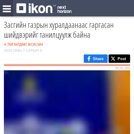
Засгийн газрын хуралдаанаас гаргасан
шийдвэрийг танилцуулж байна
А.ТӨГӨЛДӨР, IKON.MN
2026 ОНЫ 7 САРЫН 8
Share
Post
IKON.MN