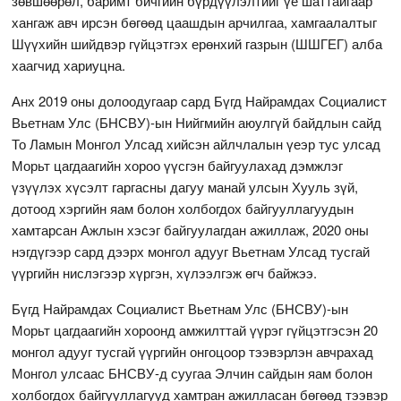
зөвшөөрөл, баримт бичгийн бүрдүүлэлтийг үе шаттайгаар
хангаж авч ирсэн бөгөөд цаашдын арчилгаа, хамгаалалтыг
Шүүхийн шийдвэр гүйцэтгэх ерөнхий газрын (ШШГЕГ) алба
хаагчид хариуцна.
Анх 2019 оны долоодугаар сард Бүгд Найрамдах Социалист
Вьетнам Улс (БНСВУ)-ын Нийгмийн аюулгүй байдлын сайд
То Ламын Монгол Улсад хийсэн айлчлалын үеэр тус улсад
Морьт цагдаагийн хороо үүсгэн байгуулахад дэмжлэг
үзүүлэх хүсэлт гаргасны дагуу манай улсын Хууль зүй,
дотоод хэргийн яам болон холбогдох байгууллагуудын
хамтарсан Ажлын хэсэг байгуулагдан ажиллаж, 2020 оны
нэгдүгээр сард дээрх монгол адууг Вьетнам Улсад тусгай
үүргийн нислэгээр хүргэн, хүлээлгэж өгч байжээ.
Бүгд Найрамдах Социалист Вьетнам Улс (БНСВУ)-ын
Морьт цагдаагийн хороонд амжилттай үүрэг гүйцэтгэсэн 20
монгол адууг тусгай үүргийн онгоцоор тээвэрлэн авчрахад
Монгол улсаас БНСВУ-д суугаа Элчин сайдын яам болон
холбогдох байгууллагууд хамтран ажилласан бөгөөд тээвэр