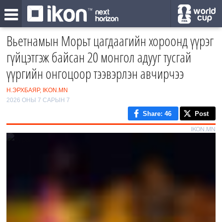
Вьетнамын Морьт цагдаагийн хороонд үүрэг
гүйцэтгэж байсан 20 монгол адууг тусгай
үүргийн онгоцоор тээвэрлэн авчирчээ
Н.ЭРХБАЯР, IKON.MN
2026 ОНЫ 7 САРЫН 7
Share
: 46
Post
IKON.MN