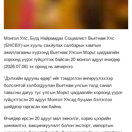
Монгол Улс, Бүгд Найрамдах Социалист Вьетнам Улс
(БНСВУ)-ын хууль сахиулах салбарын хамтын
ажиллагааны хүрээнд Вьетнам Улсын Морьт цагдаагийн
хороонд үүрэг гүйцэтгэж байсан 20 монгол адууг өчигдөр
(2026.07.06) эх оронд нь авчирчээ.
“Дэлхийн адууны өдөр”-ийг тэмдэглэн өнгөрүүлэхээр
болсонтой холбогдуулан Вьетнам улсын талд санал
тавьсны дагуу тус улсын Морьт цагдаагийн хороонд үүрэг
гүйцэтгэсэн 20 адууг Монгол Улсад буцаан бэлэглэх
шийдвэр гаргасан юм байна.
Өчигдөр ирсэн 20 адууг мал эмнэлэг, хорио цээрийн
шинжилгээ, вакцинжуулалт болон экспорт, импортын