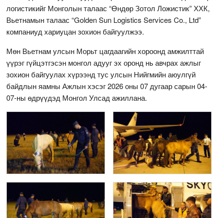
логистикийг Монголын талаас “Өндөр Зотол Ложистик” ХХК,
Вьетнамын талаас “Golden Sun Logistics Services Co., Ltd”
компаниуд хариуцан зохион байгуулжээ.
Мөн Вьетнам улсын Морьт цагдаагийн хороонд амжилттай
үүрэг гүйцэтгэсэн монгол адууг эх оронд нь авчрах ажлыг
зохион байгуулах хүрээнд тус улсын Нийгмийн аюулгүй
байдлын яамны Ажлын хэсэг 2026 оны 07 дугаар сарын 04-
07-ны өдрүүдэд Монгол Улсад ажиллана.