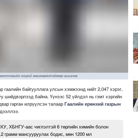
 агентлагийн онцгой зөвшөөрөлтэйгөөр ашиглав
р гаалийн байгууллага улсын хэмжээнд нийт 2,047 хэрэг,
у шийдвэрлээд байна. Үүнээс 52 үйлдэл нь гэмт хэргийн
двар гарган илрүүлсэн талаар
Гаалийн ерөнхий газрын
дээллээ.
ОХУ, ХБНГУ-аас чиглэлтэй 6 төрлийн химийн болон
0.2 грамм мансууруулах бодис, мөн 1200 мл