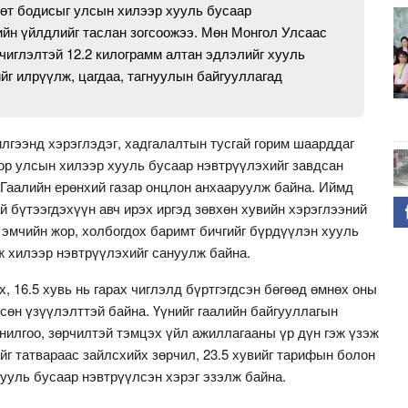
өөт бодисыг улсын хилээр хууль бусаар
ийн үйлдлийг таслан зогсоожээ. Мөн Монгол Улсаас
 чиглэлтэй 12.2 килограмм алтан эдлэлийг хууль
йг илрүүлж, цагдаа, тагнуулын байгууллагад
лгээнд хэрэглэдэг, хадгалалтын тусгай горим шаарддаг
ор улсын хилээр хууль бусаар нэвтрүүлэхийг завдсан
 Гаалийн ерөнхий газар онцлон анхааруулж байна. Иймд
й бүтээгдэхүүн авч ирэх иргэд зөвхөн хувийн хэрэглээний
эмчийн жор, холбогдох баримт бичгийг бүрдүүлэн хууль
ж хилээр нэвтрүүлэхийг сануулж байна.
ох, 16.5 хувь нь гарах чиглэлд бүртгэгдсэн бөгөөд өмнөх оны
сөн үзүүлэлттэй байна. Үүнийг гаалийн байгууллагын
нилгоо, зөрчилтэй тэмцэх үйл ажиллагааны үр дүн гэж үзэж
ийг татвараас зайлсхийх зөрчил, 23.5 хувийг тарифын болон
хууль бусаар нэвтрүүлсэн хэрэг эзэлж байна.