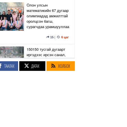
Олон улсын
математикийн 67 дугаар
олимпиадад амжилттай
оролцсон багш,
сурагчдаа урамшууллаа
15
|
6 цаг
150150 тусгай дугаарт
иргэдээс ирсэн санал,
гомдлыг нийслэлийн
эрх бүхий 23 албан
ТААЛАХ
ДАГАХ
ХОЛБОХ
тушаалтан хэрхэн
шийдвэрлэснийг
хянадаг болно
8
|
6 цаг
З.Төмөртөмөө: Хэн
нэгний харилцаа
хандлага, үл тоосон
байдлаас болж өргөдөл
нэмэгдэж байна