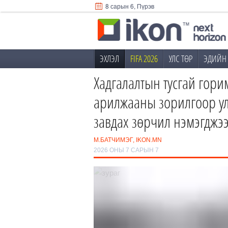
8 сарын 6, Пүрэв
ЭХЛЭЛ
FIFA 2026
УЛС ТӨР
ЭДИЙН 
Хадгалалтын тусгай гори
арилжааны зорилгоор ул
завдах зөрчил нэмэгджэ
М.БАТЧИМЭГ, IKON.MN
2026 ОНЫ 7 САРЫН 7