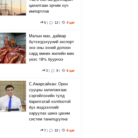
цахилгаан эрчим хүч
импортлов
5
|
12
|
4 цаг
Малын мах, дайвар
бүтээгдэхүүний экспорт
энэ оны эхний долоон
сард өмнөх жилийн мөн
үеэс 18% буурчээ
3
|
8
|
6 цаг
С.Амарсайхан: Орон
сууцны залилангаас
сэргийлэхийн тулд
барилгатай холбоотой
бүх мэдээллийг
харуулах шинэ цахим
систем танилцуулна
7
|
22
|
6 цаг