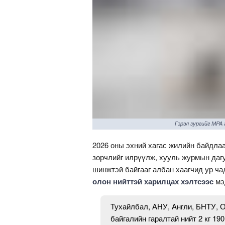
Гэрэл зургийг MPA
2026 оны эхний хагас жилийн байдлаа
зөрчлийг илрүүлж, хууль журмын дагу
шинжтэй байгааг албан хаагчид ур ча
олон нийттэй харилцах хэлтсээс
мэ
Тухайлбал, АНУ, Англи, БНТУ, 
байгалийн гаралтай нийт 2 кг 19