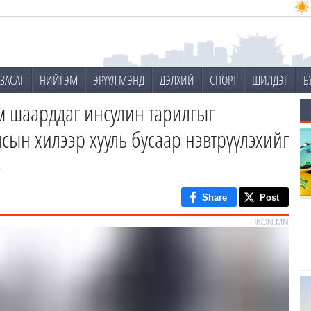
ЗАСАГ
НИЙГЭМ
ЭРҮҮЛ МЭНД
ДЭЛХИЙ
СПОРТ
ШИЛДЭГ
Б
м шаарддаг инсулин тарилгыг
сын хилээр хууль бусаар нэвтрүүлэхийг
э
Share
Post
IKON.MN