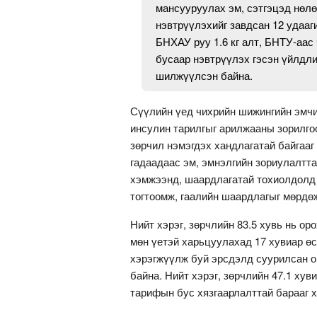
мансууруулах эм, сэтгэцэд нөл
нэвтрүүлэхийг завдсан 12 удааг
БНХАУ руу 1.6 кг алт, БНТУ-аас
бусаар нэвтрүүлэх гэсэн үйлдли
шилжүүлсэн байна.
Сүүлийн үед чихрийн шижингийн эмчи
инсулин тарилгыг арилжааны зорилго
зөрчил нэмэгдэх хандлагатай байгааг
гадаадаас эм, эмнэлгийн зориулалтта
хэмжээнд, шаардлагатай тохиолдолд 
тогтоомж, гаалийн шаардлагыг мөрдө
Нийт хэрэг, зөрчлийн 83.5 хувь нь ор
мөн үетэй харьцуулахад 17 хувиар өс
хэрэгжүүлж буй эрсдэлд суурилсан о
байна. Нийт хэрэг, зөрчлийн 47.1 хув
тарифын бус хязгаарлалттай барааг 