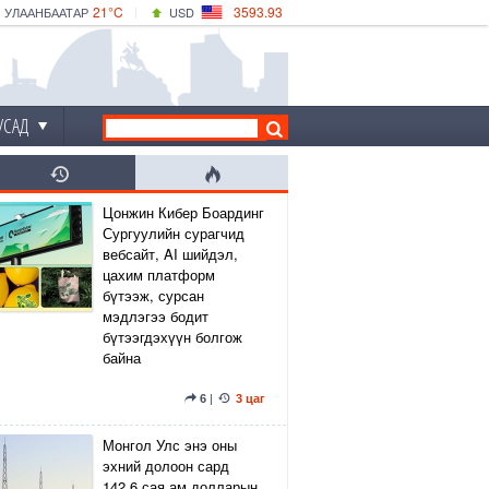
21°C
3593.93
УЛААНБААТАР
USD
|
24°C
ДАРХАН
532.39
CNY
21°C
ЭРДЭНЭТ
4149.01
EUR
УСАД
Цонжин Кибер Боардинг
Сургуулийн сурагчид
вебсайт, AI шийдэл,
цахим платформ
бүтээж, сурсан
мэдлэгээ бодит
бүтээгдэхүүн болгож
байна
6
|
3 цаг
Монгол Улс энэ оны
эхний долоон сард
142.6 сая ам.долларын