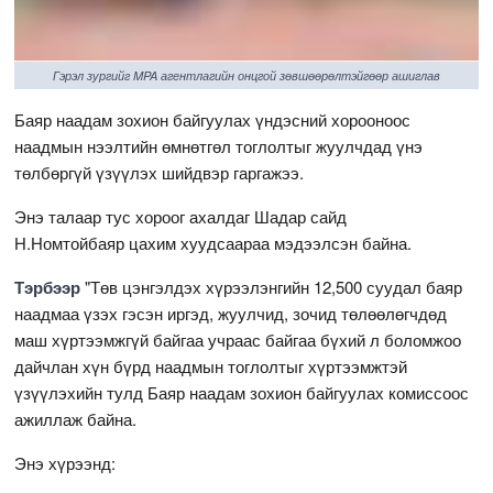
Гэрэл зургийг MPA агентлагийн онцгой зөвшөөрөлтэйгөөр ашиглав
Баяр наадам зохион байгуулах үндэсний хорооноос
наадмын нээлтийн өмнөтгөл тоглолтыг жуулчдад үнэ
төлбөргүй үзүүлэх шийдвэр гаргажээ.
Энэ талаар тус хороог ахалдаг Шадар сайд
Н.Номтойбаяр цахим хуудсаараа мэдээлсэн байна.
Тэрбээр
"Төв цэнгэлдэх хүрээлэнгийн 12,500 суудал баяр
наадмаа үзэх гэсэн иргэд, жуулчид, зочид төлөөлөгчдөд
маш хүртээмжгүй байгаа учраас байгаа бүхий л боломжоо
дайчлан хүн бүрд наадмын тоглолтыг хүртээмжтэй
үзүүлэхийн тулд Баяр наадам зохион байгуулах комиссоос
ажиллаж байна.
Энэ хүрээнд: