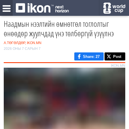
Наадмын нээлтийн өмнөтгөл тоглолтыг
өнөөдөр жуулчдад үнэ төлбөргүй үзүүлнэ
А.ТӨГӨЛДӨР, IKON.MN
2026 ОНЫ 7 САРЫН 7
Share
: 27
Post
IKON.MN