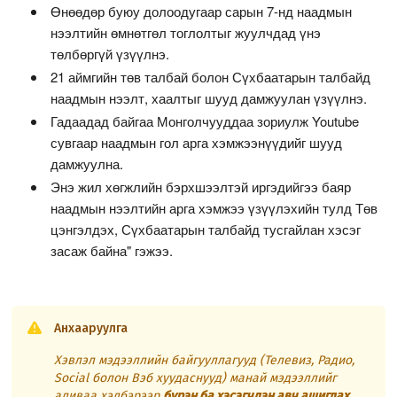
Өнөөдөр буюу долоодугаар сарын 7-нд наадмын
нээлтийн өмнөтгөл тоглолтыг жуулчдад үнэ
төлбөргүй үзүүлнэ.
21 аймгийн төв талбай болон Сүхбаатарын талбайд
наадмын нээлт, хаалтыг шууд дамжуулан үзүүлнэ.
Гадаадад байгаа Монголчууддаа зориулж Youtube
сувгаар наадмын гол арга хэмжээнүүдийг шууд
дамжуулна.
Энэ жил хөгжлийн бэрхшээлтэй иргэдийгээ баяр
наадмын нээлтийн арга хэмжээ үзүүлэхийн тулд Төв
цэнгэлдэх, Сүхбаатарын талбайд тусгайлан хэсэг
засаж байна" гэжээ.
Анхааруулга
Хэвлэл мэдээллийн байгууллагууд (Телевиз, Радио,
Social болон Вэб хуудаснууд) манай мэдээллийг
аливаа хэлбэрээр
бүрэн ба хэсэгчлэн авч ашиглах