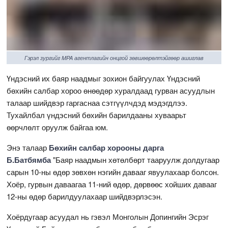
Гэрэл зургийг MPA агентлагийн онцгой зөвшөөрөлтэйгөөр ашиглав
Үндэсний их баяр наадмыг зохион байгуулах Үндэсний
бөхийн салбар хороо өнөөдөр хуралдаад гурван асуудлын
талаар шийдвэр гаргаснаа сэтгүүлчдэд мэдэгдлээ.
Тухайлбал үндэсний бөхийн барилдааны хуваарьт
өөрчлөлт оруулж байгаа юм.
Энэ талаар
Бөхийн салбар хорооны дарга
Б.Батбямба
"Баяр наадмын хөтөлбөрт тааруулж долдугаар
сарын 10-ны өдөр зөвхөн нэгийн давааг явуулахаар болсон.
Хоёр, гурвын даваагаа 11-ний өдөр, дөрвөөс хойших давааг
12-ны өдөр барилдуулахаар шийдвэрлэсэн.
Хоёрдугаар асуудал нь гэвэл Монголын Допингийн Эсрэг