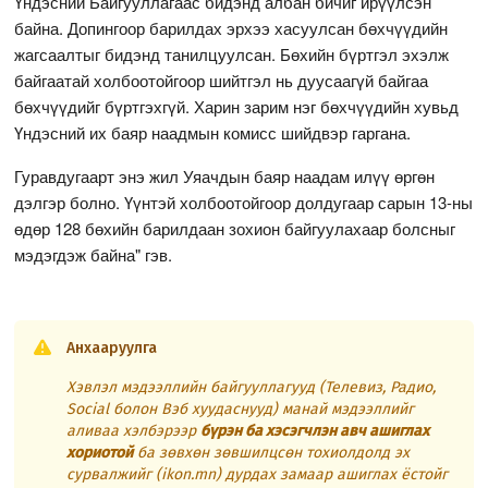
Үндэсний Байгууллагаас бидэнд албан бичиг ирүүлсэн
байна. Допингоор барилдах эрхээ хасуулсан бөхчүүдийн
жагсаалтыг бидэнд танилцуулсан. Бөхийн бүртгэл эхэлж
байгаатай холбоотойгоор шийтгэл нь дуусаагүй байгаа
бөхчүүдийг бүртгэхгүй. Харин зарим нэг бөхчүүдийн хувьд
Үндэсний их баяр наадмын комисс шийдвэр гаргана.
Гуравдугаарт энэ жил Уяачдын баяр наадам илүү өргөн
дэлгэр болно. Үүнтэй холбоотойгоор долдугаар сарын 13-ны
өдөр 128 бөхийн барилдаан зохион байгуулахаар болсныг
мэдэгдэж байна" гэв.
Анхааруулга
Хэвлэл мэдээллийн байгууллагууд (Телевиз, Радио,
Social болон Вэб хуудаснууд) манай мэдээллийг
аливаа хэлбэрээр
бүрэн ба хэсэгчлэн авч ашиглах
хориотой
ба зөвхөн зөвшилцсөн тохиолдолд эх
сурвалжийг (ikon.mn) дурдах замаар ашиглах ёстойг