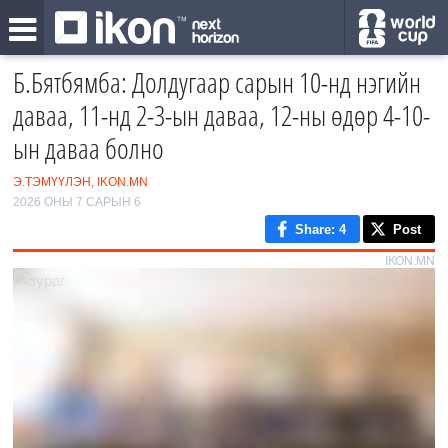
Б.Бятбямба: Долдугаар сарын 10-нд нэгийн
даваа, 11-нд 2-3-ын даваа, 12-ны өдөр 4-10-
ын даваа болно
Э.ТЭМҮҮЛЭН, IKON.MN
2026 ОНЫ 7 САРЫН 6
Share
: 4
Post
IKON.MN