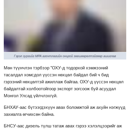
Гэрэл зургийг MPA агентлагийн онцгой зөвшөөрөлтэйгөөр ашиглав
Мөн түүнчлэн тэрбээр "ОХУ-д тодорхой хэмжээний
тасалдал хомсдол үүссэн нөхцөл байдал бий ч бид
гэрээний нөхцөлтэй ажиллаж байгаа. ОХУ-д үүссэн нөхцөл
байдалтай холбоотойгоор экспорт зогсоож буй асуудал
Монгол Улсад үйлчлэхгүй.
БНХАУ-аас бүтээгдэхүүн авах боломжтой аж ахуйн нэгжүүд
захиалга өгчихсөн байна.
БНСУ-аас дизель түлш татаж авах гэрээ хэлэлцээрийг аж