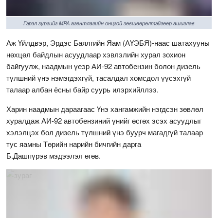
Гэрэл зургийг MPA агентлагийн онцгой зөвшөөрөлтэйгөөр ашиглав
Аж Үйлдвэр, Эрдэс Баялгийн Яам (АҮЭБЯ)-наас шатахууны
нөхцөл байдлын асуудлаар хэвлэлийн хурал зохион
байгуулж, наадмын үеэр АИ-92 автобензин болон дизель
түлшний үнэ нэмэгдэхгүй, тасалдал хомсдол үүсэхгүй
талаар албан ёсны байр суурь илэрхийллээ.
Харин наадмын дараагаас Үнэ хангамжийн нэгдсэн зөвлөл
хуралдаж АИ-92 автобензиний үнийг өсгөх эсэх асуудлыг
хэлэлцэх бол дизель түлшний үнэ буурч магадгүй талаар
тус яамны Төрийн нарийн бичгийн дарга
Б.Дашпүрэв
мэдээлэл өгөв.