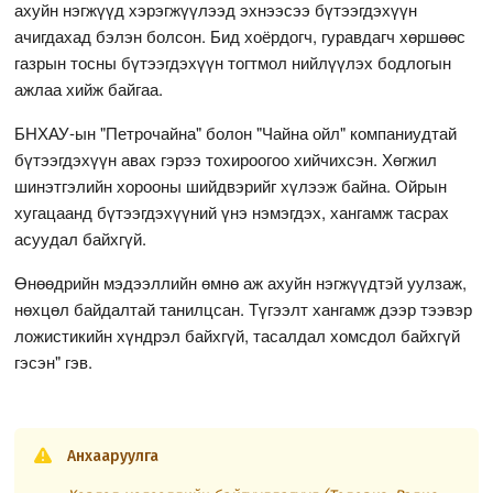
ахуйн нэгжүүд хэрэгжүүлээд эхнээсээ бүтээгдэхүүн
ачигдахад бэлэн болсон. Бид хоёрдогч, гуравдагч хөршөөс
газрын тосны бүтээгдэхүүн тогтмол нийлүүлэх бодлогын
ажлаа хийж байгаа.
БНХАУ-ын "Петрочайна" болон "Чайна ойл" компаниудтай
бүтээгдэхүүн авах гэрээ тохироогоо хийчихсэн. Хөгжил
шинэтгэлийн хорооны шийдвэрийг хүлээж байна. Ойрын
хугацаанд бүтээгдэхүүний үнэ нэмэгдэх, хангамж тасрах
асуудал байхгүй.
Өнөөдрийн мэдээллийн өмнө аж ахуйн нэгжүүдтэй уулзаж,
нөхцөл байдалтай танилцсан. Түгээлт хангамж дээр тээвэр
ложистикийн хүндрэл байхгүй, тасалдал хомсдол байхгүй
гэсэн" гэв.
Анхааруулга