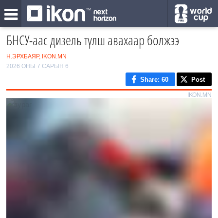
БНСУ-аас дизель түлш авахаар болжээ
Н.ЭРХБАЯР, IKON.MN
2026 ОНЫ 7 САРЫН 6
Share
: 60
Post
IKON.MN