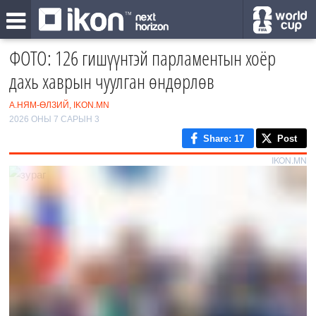
ФОТО: 126 гишүүнтэй парламентын хоёр
дахь хаврын чуулган өндөрлөв
А.НЯМ-ӨЛЗИЙ, IKON.MN
2026 ОНЫ 7 САРЫН 3
Share
: 17
Post
IKON.MN