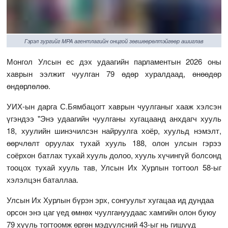
Гэрэл зургийг MPA агентлагийн онцгой зөвшөөрөлтэйгөөр ашиглав
Монгол Улсын ес дэх удаагийн парламентын 2026 оны
хаврын ээлжит чуулган 79 өдөр хуралдаад, өнөөдөр
өндөрлөлөө.
УИХ-ын дарга С.Бямбацогт хаврын чуулганыг хааж хэлсэн
үгэндээ "Энэ удаагийн чуулганы хугацаанд анхдагч хууль
18, хуулийн шинэчилсэн найруулга хоёр, хуульд нэмэлт,
өөрчлөлт оруулах тухай хууль 188, олон улсын гэрээ
соёрхон батлах тухай хууль долоо, хууль хүчингүй болсонд
тооцох тухай хууль тав, Улсын Их Хурлын тогтоол 58-ыг
хэлэлцэн баталлаа.
Улсын Их Хурлын бүрэн эрх, сонгуульт хугацаа ид дундаа
орсон энэ цаг үед өмнөх чуулгануудаас хамгийн олон буюу
79 хууль тогтоомж өргөн мэдүүлсний 43-ыг нь гишүүд