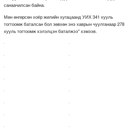
санаачилсан байна.
Мөн өнгөрсөн хоёр жилийн хугацаанд УИХ 341 хууль
тогтоомж баталсан бол зөвхөн энэ хаврын чуулганаар 278
хууль тогтоомж хэлэлцэн баталжээ" хэмээв.