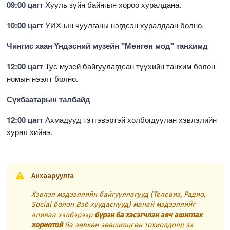
09:00 цагт
Хууль зүйн байнгын хороо хуралдана.
10:00 цагт
УИХ-ын чуулганы нэгдсэн хуралдаан болно.
Чингис хаан Үндэсний музейн "Мөнгөн мод" танхимд
12:00 цагт
Тус музей байгуулагдсан түүхийн танхим болон
номын нээлт болно.
Сүхбаатарын талбайд
12:00 цагт
Ахмадууд тэтгэвэртэй холбогдуулан хэвлэлийн
хурал хийнэ.
Анхааруулга
Хэвлэл мэдээллийн байгууллагууд (Телевиз, Радио,
Social болон Вэб хуудаснууд) манай мэдээллийг
аливаа хэлбэрээр
бүрэн ба хэсэгчлэн авч ашиглах
хориотой
ба зөвхөн зөвшилцсөн тохиолдолд эх