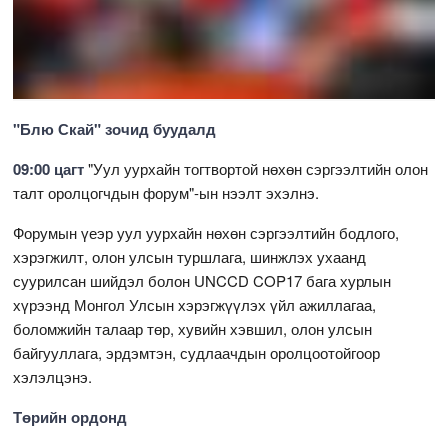
"Блю Скай" зочид буудалд
09:00 цагт
"Уул уурхайн тогтвортой нөхөн сэргээлтийн олон
талт оролцогчдын форум"-ын нээлт эхэлнэ.
Форумын үеэр уул уурхайн нөхөн сэргээлтийн бодлого,
хэрэгжилт, олон улсын туршлага, шинжлэх ухаанд
суурилсан шийдэл болон UNCCD COP17 бага хурлын
хүрээнд Монгол Улсын хэрэгжүүлэх үйл ажиллагаа,
боломжийн талаар төр, хувийн хэвшил, олон улсын
байгууллага, эрдэмтэн, судлаачдын оролцоотойгоор
хэлэлцэнэ.
Төрийн ордонд