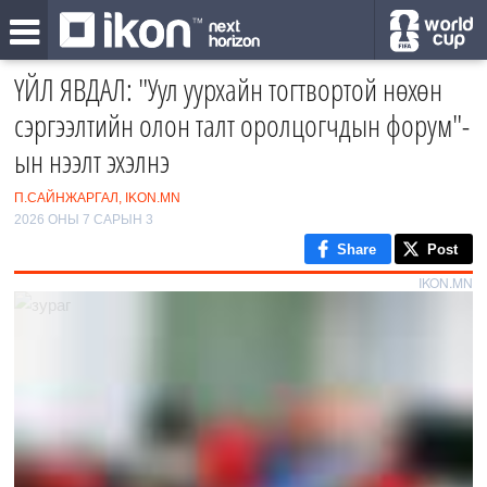
ҮЙЛ ЯВДАЛ: "Уул уурхайн тогтвортой нөхөн
сэргээлтийн олон талт оролцогчдын форум"-
ын нээлт эхэлнэ
П.САЙНЖАРГАЛ, IKON.MN
2026 ОНЫ 7 САРЫН 3
Share
Post
IKON.MN