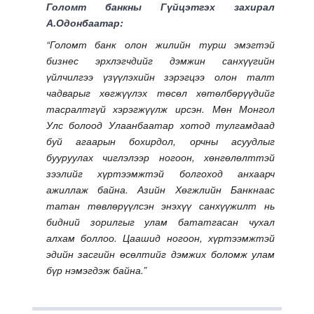
Голомт банкны Гүйцэтгэх захирал
А.Одонбаатар:
“Голомт банк олон жилийн турш эмэгтэй
бизнес эрхлэгчдийг дэмжин санхүүгийн
үйлчилгээ үзүүлэхийн зэрэгцээ олон талт
чадварыг хөгжүүлэх төсөл хөтөлбөрүүдийг
тасралтгүй хэрэгжүүлж ирсэн. Мөн Монгол
Улс болоод Улаанбаатар хотод тулгамдаад
буй агаарын бохирдол, орчны асуудлыг
бууруулах чиглэлээр ногоон, хөнгөлөлттэй
зээлийг хүртээмжтэй болгоход анхаарч
ажиллаж байна. Азийн Хөгжлийн Банкнаас
татан төвлөрүүлсэн энэхүү санхүүжилт нь
бидний зорилгыг улам бататгасан чухал
алхам боллоо. Цаашид ногоон, хүртээмжтэй
эдийн засгийн өсөлтийг дэмжих боломж улам
бүр нэмэгдэж байна.”