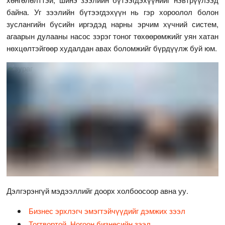
байна. Уг зээлийн бүтээгдэхүүн нь гэр хороолол болон
зуслангийн бүсийн иргэдэд нарны эрчим хүчний систем,
агаарын дулааны насос зэрэг тоног төхөөрөмжийг уян хатан
нөхцөлтэйгөөр худалдан авах боломжийг бүрдүүлж буй юм.
Дэлгэрэнгүй мэдээллийг доорх холбоосоор авна уу.
Бизнес эрхлэгч эмэгтэйчүүдийг дэмжих зээл
Тогтвортой, Ногоон бизнесийн зээл