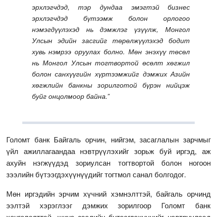
эрхлэгчдэд, тэр дундаа эмэгтэй бизнес
эрхлэгчдэд бүтээмж болон орлогоо
нэмэгдүүлэхэд нь дэмжлэг үзүүлж, Монгол
Улсын эдийн засгийг төрөлжүүлэхэд бодит
хувь нэмрээ оруулах болно. Мөн энэхүү төсөл
нь Монгол Улсын тогтвортой өсөлт хөгжил
болон санхүүгийн хүртээмжийг дэмжих Азийн
хөгжлийн банкны зорилготой бүрэн нийцэж
буйг онцолмоор байна.”
Голомт банк Байгаль орчин, нийгэм, засаглалын зарчмыг
үйл ажиллагаандаа нэвтрүүлэхийг зорьж буй иргэд, аж
ахуйн нэгжүүдэд зориулсан тогтвортой болон ногоон
зээлийн бүтээгдэхүүнүүдийг тогтмол санал болгодог.
Мөн иргэдийн эрчим хүчний хэмнэлттэй, байгаль орчинд
ээлтэй хэрэглээг дэмжих зорилгоор Голомт банк
хөнгөлөлттэй, шинэ зээлийн бүтээгдэхүүнийг нэвтрүүлээд