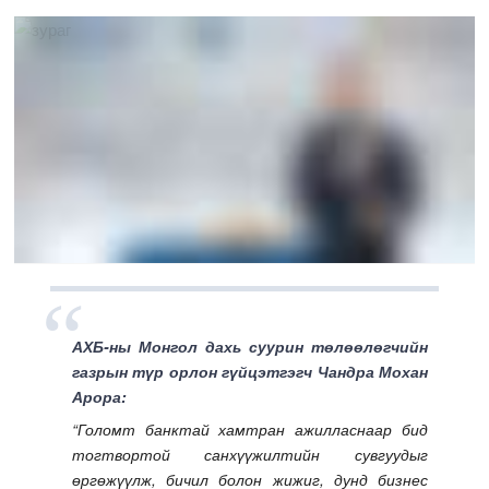
АХБ-ны Монгол дахь суурин төлөөлөгчийн
газрын түр орлон гүйцэтгэгч Чандра Мохан
Арора:
“Голомт банктай хамтран ажилласнаар бид
тогтвортой санхүүжилтийн сувгуудыг
өргөжүүлж, бичил болон жижиг, дунд бизнес