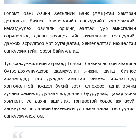
Голомт банк Азийн Хөгжлийн Банк (АХБ)-тай хамтран
дотоодын бизнес эрхлэгчдийн санхүүгийн хүртээмжийг
нэмэгдүүлэх, байгаль орчинд ээлтэй, уур амьсгалын
өөрчлөлтөд дасан зохицох үйл ажиллагаа, төслүүдийг
дэмжих зорилгоор урт хугацаатай, хөнгөлөлттэй нөхцөлтэй
санхүүжилтийн гэрээг байгууллаа.
Тус санхүүжилтийн хүрээнд Голомт банкны ногоон зээлийн
бүтээгдэхүүнүүдээр дамжуулан жижиг, дунд бизнес
эрхлэгчдэд тэр дундаа эмэгтэй бизнес эрхлэгчдэд
хөнгөлөлттэй нөхцөл бүхий зээл олгохоос гадна эрчим
хүчний хэмнэлт, дулаан алдагдлыг бууруулах, цэвэр усны
хэмнэлт, ус дахин ашиглах, тогтвортой хөдөө аж ахуйг
хөгжүүлэх чиглэлийн бизнесийн үйл ажиллагаа, төслүүдийг
санхүүжүүлэх юм.