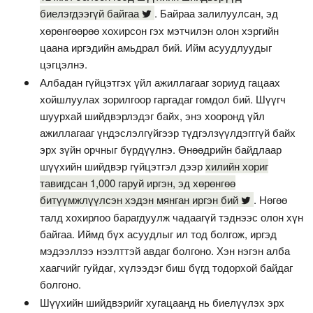
биелэгдээгүй байгаа
. Байраа залилуулсан, эд
хөрөнгөөрөө хохирсон гэх мэтчилэн олон хэргийн
цаана иргэдийн амьдрал бий. Ийм асуудлуудыг
цэгцэлнэ.
Албадан гүйцэтгэх үйл ажиллагааг зориуд гацаах
хойшлуулах зорилгоор гаргадаг гомдол бий. Шүүгч
шуурхай шийдвэрлэдэг байх, энэ хооронд үйл
ажиллагааг үндэслэлгүйгээр түдгэлзүүлдэгггүй байх
эрх зүйн орчныг бүрдүүлнэ. Өнөөдрийн байдлаар
шүүхийн шийдвэр гүйцэтгэл дээр
хилийн хориг
тавигдсан 1,000 гаруй иргэн, эд хөрөнгөө
битүүмжлүүлсэн хэдэн мянган иргэн бий
. Нөгөө
талд хохирлоо барагдуулж чадаагүй тэднээс олон хүн
байгаа. Иймд бүх асуудлыг ил тод болгож, иргэд
мэдээллээ нээлттэй авдаг болгоно. Хэн нэгэн алба
хаагчийг гуйдаг, хүлээдэг биш бүгд тодорхой байдаг
болгоно.
Шүүхийн шийдвэрийг хугацаанд нь биелүүлэх эрх