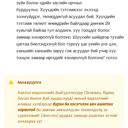
зүйн болон эдийн засгийн орчныг
бүрдүүлнэ. Хүүхдийн тэтгэмжээс эхлээд
эзэнгүйддэг, төлөгддөггүй асуудал бий. Хүүхдийн
тэтгэмж төлөлт өнөөдрийн байлдаар дөнгөж 29
хувьтай байгаа тул алданги, хүү тооцдог болох
замаар хохиролгүй болгоно. Шүүхийн шийдвэр тухайн
цагтаа биелэгдээгүй бол тэрхүү цаг үеийн үнэ цэн,
ханшийн ханшийн зөрүү гэж асуудал бий учир хүү
тооцох замаар иргэдийг хохиролгүй болгоно" гэлээ.
Анхааруулга
Хэвлэл мэдээллийн байгууллагууд (Телевиз, Радио,
Social болон Вэб хуудаснууд) манай мэдээллийг
аливаа хэлбэрээр
бүрэн ба хэсэгчлэн авч ашиглах
хориотой
ба зөвхөн зөвшилцсөн тохиолдолд эх
сурвалжийг (ikon.mn) дурдах замаар ашиглах ёстойг
анхаарна уу!