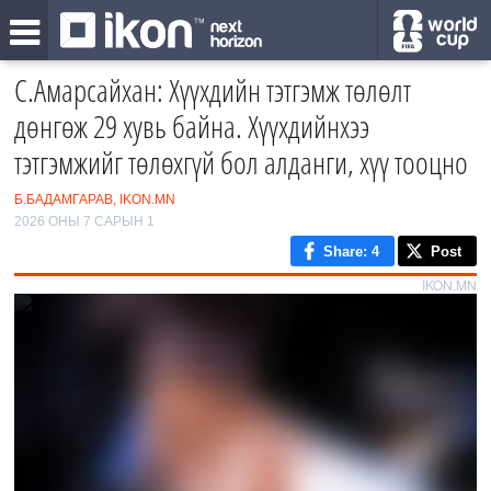
С.Амарсайхан: Хүүхдийн тэтгэмж төлөлт
дөнгөж 29 хувь байна. Хүүхдийнхээ
тэтгэмжийг төлөхгүй бол алданги, хүү тооцно
Б.БАДАМГАРАВ, IKON.MN
2026 ОНЫ 7 САРЫН 1
Share
: 4
Post
IKON.MN