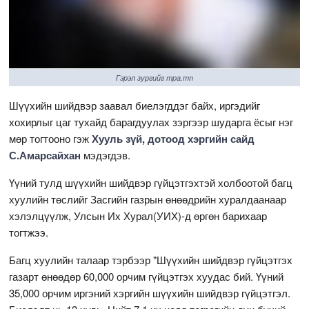
Гэрэл зургийг mpa.mn
Шүүхийн шийдвэр заавал биелэгддэг байх, иргэдийг
хохирлыг цаг тухайд барагдуулах зэргээр шударга ёсыг нэг
мөр тогтооно гэж
Хууль зүй, дотоод хэргийн сайд
С.Амарсайхан
мэдэгдэв.
Үүний тулд шүүхийн шийдвэр гүйцэтгэхтэй холбоотой багц
хуулийн төслийг Засгийн газрын өнөөдрийн хуралдаанаар
хэлэлцүүлж, Улсын Их Хурал(УИХ)-д өргөн барихаар
тогтжээ.
Багц хуулийн талаар тэрбээр "Шүүхийн шийдвэр гүйцэтгэх
газарт өнөөдөр 60,000 орчим гүйцэтгэх хуудас бий. Үүний
35,000 орчим иргэний хэргийн шүүхийн шийдвэр гүйцэтгэл.