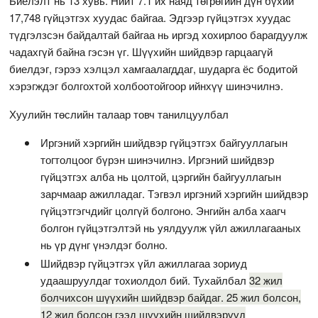
Биелэлт нь 13 хувь. Нийт 7.1 их наяд төгрөгийн дүн бүхий
17,748 гүйцэтгэх хуудас байгаа. Эдгээр гүйцэтгэх хуудас
түдгэлзсэн байдалтай байгаа нь иргэд хохирлоо барагдуулж
чадахгүй байна гэсэн үг. Шүүхийн шийдвэр гарцаагүй
биелдэг, гэрээ хэлцэл хамгаалагддаг, шударга ёс бодитой
хэрэгждэг болгохтой холбоотойгоор ийнхүү шинэчилнэ.
Хуулийн төслийн талаар товч танилцуулбал
Иргэний хэргийн шийдвэр гүйцэтгэх байгууллагын
тогтолцоог бүрэн шинэчилнэ. Иргэний шийдвэр
гүйцэтгэх алба нь цолтой, цэргийн байгууллагын
зарчмаар ажилладаг. Тэгвэл иргэний хэргийн шийдвэр
гүйцэтгэгчдийг цолгүй болгоно. Энгийн алба хаагч
болгон гүйцэтгэлтэй нь уялдуулж үйл ажиллагааных
нь үр дүнг үнэлдэг болно.
Шийдвэр гүйцэтгэх үйл ажиллагаа зориуд
удаашруулдаг тохиолдол бий. Тухайлбал
32 жил
болчихсон шүүхийн шийдвэр байдаг. 25 жил болсон,
12 жил болсон гээд шүүхийн шийдвэрүүд