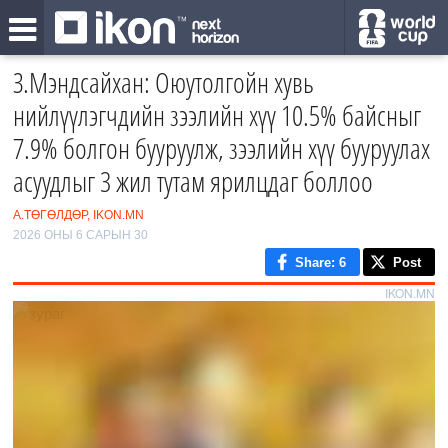
З.Мэндсайхан: Оюутолгойн хувь
нийлүүлэгчдийн зээлийн хүү 10.5% байсныг
7.9% болгон бууруулж, зээлийн хүү бууруулах
асуудлыг 3 жил тутам ярилцдаг боллоо
А.ТӨГӨЛДӨР, IKON.MN
2026 ОНЫ 6 САРЫН 30
Share
: 6
Post
IKON.MN