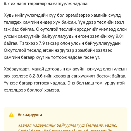
8.7 их наяд төгрөгөөр нэмэгдүүлж чадлаа.
Хувь нийлүүлэгчдийн хүү бол эрэмбээрээ хамгийн сүүлд
төлөгдөх хамгийн өндөр хүү байсан. Үүн дээр төслийн зээл
гэж бас байгаа. Оюутолгой төслийн эрсдэлийг үнэлээд олон
улсын санхүүгийн байгууллагуудын өгсөн зээлийн хүү 9.01
байгаа. Тэгэхээр 7.9 гэхээр олон улсын байгууллагуудын
Оюутолгой төсөлд өгсөн нэгдүгээр эрэмбийн зээлээс
хамгийн багаар хүүг нь тогтоож чадсан гэсэн үг.
Хоёрдугаарт, манай дотоодын аж ахуйн нэгжүүд олон улсын
зах зээлээс 8.2-8.6-гийн хооронд санхүүжилт босгож байгаа.
Үүнээс багаар тогтоож чадлаа. Энэ бол маш том, үр дүнтэй
хэлэлцээр боллоо" хэмээв.
Анхааруулга
Хэвлэл мэдээллийн байгууллагууд (Телевиз, Радио,