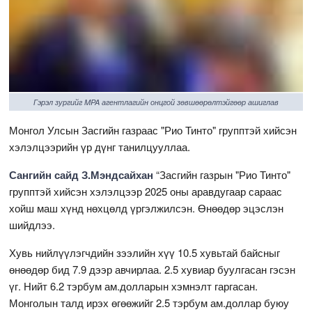
Гэрэл зургийг MPA агентлагийн онцгой зөвшөөрөлтэйгөөр ашиглав
Монгол Улсын Засгийн газраас "Рио Тинто" групптэй хийсэн
хэлэлцээрийн үр дүнг танилцууллаа.
Сангийн сайд З.Мэндсайхан
“Засгийн газрын "Рио Тинто"
групптэй хийсэн хэлэлцээр 2025 оны аравдугаар сараас
хойш маш хүнд нөхцөлд үргэлжилсэн. Өнөөдөр эцэслэн
шийдлээ.
Хувь нийлүүлэгчдийн зээлийн хүү 10.5 хувьтай байсныг
өнөөдөр бид 7.9 дээр авчирлаа. 2.5 хувиар буулгасан гэсэн
үг. Нийт 6.2 тэрбум ам.долларын хэмнэлт гаргасан.
Монголын талд ирэх өгөөжийг 2.5 тэрбум ам.доллар буюу