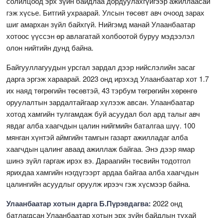
солилцоод эрх зүйн байдлаа дордуулахгүйгээр ажиллаасай
гэж хүсье. Битгий ухраарай. Улсын төсөвт авч очоод зарах
шиг амархан зүйл байхгүй. Нийгэмд манай Улаанбаатар
хотоос үүссэн өр авлагатай холбоотой буруу мэдээлэл
олон нийтийн дунд байна.
Байгууллагуудын урсгал зардал дээр нийслэлийн засаг
дарга эргэж хараарай. 2023 онд ирэхэд Улаанбаатар хот 1.7
их наяд төгрөгийн төсөвтэй, 43 тэрбум төгрөгийн хөрөнгө
оруулалтын зардалтайгаар хүлээж авсан. Улаанбаатар
хотод хамгийн тулгамдаж буй асуудал бол ард талыг авч
явдаг алба хаагчдын цалин нийгмийн баталгаа шүү. 100
мянган хүнтэй аймгийн тамгын газарт ажилладаг алба
хаагчдын цалинг аваад ажиллаж байгаа. Энэ дээр ямар
шинэ зүйл гаргаж ирэх вэ. Дараагийн төсвийн тодотгол
ярихдаа хамгийн нэгдүгээрт ардаа байгаа алба хаагчдын
цалингийн асуудлыг оруулж ирээч гэж хүсмээр байна.
Улаанбаатар хотын дарга Б.Пүрэвдагва:
2022 онд
батлагдсан Улаанбаатар хотын эрх зүйн байдлын тухай