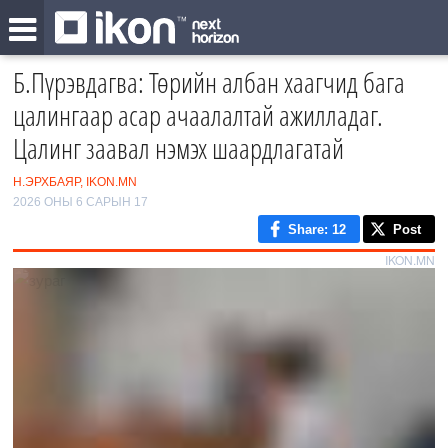
Б.Пүрэвдагва: Төрийн албан хаагчид бага
цалингаар асар ачаалалтай ажилладаг.
Цалинг заавал нэмэх шаардлагатай
Н.ЭРХБАЯР, IKON.MN
2026 ОНЫ 6 САРЫН 17
Share
: 12
Post
IKON.MN