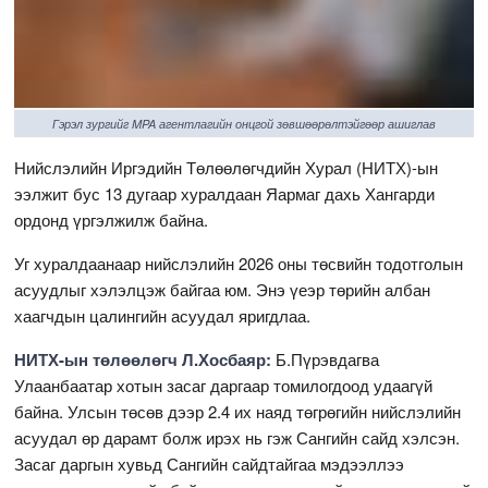
Гэрэл зургийг MPA агентлагийн онцгой зөвшөөрөлтэйгөөр ашиглав
Нийслэлийн Иргэдийн Төлөөлөгчдийн Хурал (НИТХ)-ын
ээлжит бус 13 дугаар хуралдаан Яармаг дахь Хангарди
ордонд үргэлжилж байна.
Уг хуралдаанаар нийслэлийн 2026 оны төсвийн тодотголын
асуудлыг хэлэлцэж байгаа юм. Энэ үеэр төрийн албан
хаагчдын цалингийн асуудал яригдлаа.
НИТХ-ын төлөөлөгч Л.Хосбаяр:
Б.Пүрэвдагва
Улаанбаатар хотын засаг даргаар томилогдоод удаагүй
байна. Улсын төсөв дээр 2.4 их наяд төгрөгийн нийслэлийн
асуудал өр дарамт болж ирэх нь гэж Сангийн сайд хэлсэн.
Засаг даргын хувьд Сангийн сайдтайгаа мэдээллээ