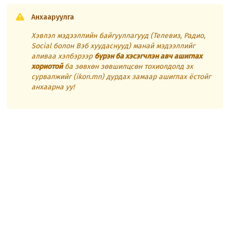
Анхааруулга
Хэвлэл мэдээллийн байгууллагууд (Телевиз, Радио,
Social болон Вэб хуудаснууд) манай мэдээллийг
аливаа хэлбэрээр
бүрэн ба хэсэгчлэн авч ашиглах
хориотой
ба зөвхөн зөвшилцсөн тохиолдолд эх
сурвалжийг (ikon.mn) дурдах замаар ашиглах ёстойг
анхаарна уу!