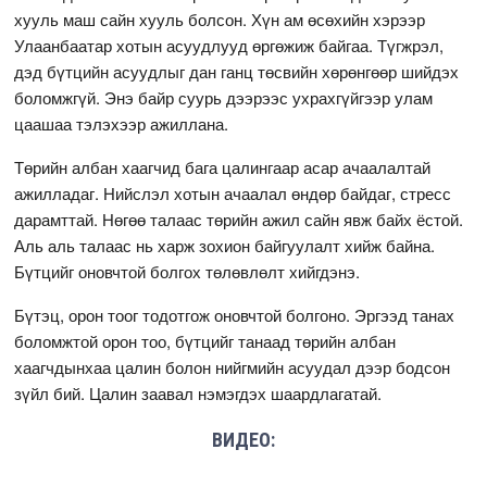
хууль маш сайн хууль болсон. Хүн ам өсөхийн хэрээр
Улаанбаатар хотын асуудлууд өргөжиж байгаа. Түгжрэл,
дэд бүтцийн асуудлыг дан ганц төсвийн хөрөнгөөр шийдэх
боломжгүй. Энэ байр суурь дээрээс ухрахгүйгээр улам
цаашаа тэлэхээр ажиллана.
Төрийн албан хаагчид бага цалингаар асар ачаалалтай
ажилладаг. Нийслэл хотын ачаалал өндөр байдаг, стресс
дарамттай. Нөгөө талаас төрийн ажил сайн явж байх ёстой.
Аль аль талаас нь харж зохион байгуулалт хийж байна.
Бүтцийг оновчтой болгох төлөвлөлт хийгдэнэ.
Бүтэц, орон тоог тодотгож оновчтой болгоно. Эргээд танах
боломжтой орон тоо, бүтцийг танаад төрийн албан
хаагчдынхаа цалин болон нийгмийн асуудал дээр бодсон
зүйл бий. Цалин заавал нэмэгдэх шаардлагатай.
ВИДЕО: