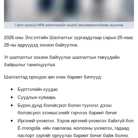
Гэрэл зургийг MPA агентлагийн онцгой зөвшөөрөлтэйгөөр ашиглав
2026 оны Элсэлтийн Шалгалтыг зургаадугаар сарын 25-наас
28-ны өдрүүдэд зохион байгуулна.
Уг шалгалтыг зохион байгуулах шалгалтын төвүүдийн
байршлыг танилцуулъя.
Шалгалтад орохдоо авч очих баримт бичгүүд:
Бүртгэлийн хуудас
Суудлын хуваарь
Бүрэн дунд боловсрол болон түүнээс дээш
боловсрол эзэмшсэнийг гэрчлэх баримт бичиг
Иргэний үнэмлэх. Хэрэв иргэний үнэмлэх байхгүй бол
E-mongolia -ийн лавлагаа, жолооны үнэмлэх, гадаад
паспорт зэргийг орлуулах баримт бичиг байж болно.