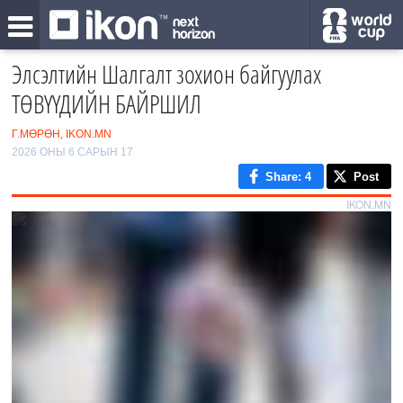
Элсэлтийн Шалгалт зохион байгуулах
ТӨВҮҮДИЙН БАЙРШИЛ
Г.МӨРӨН, IKON.MN
2026 ОНЫ 6 САРЫН 17
Share
: 4
Post
IKON.MN