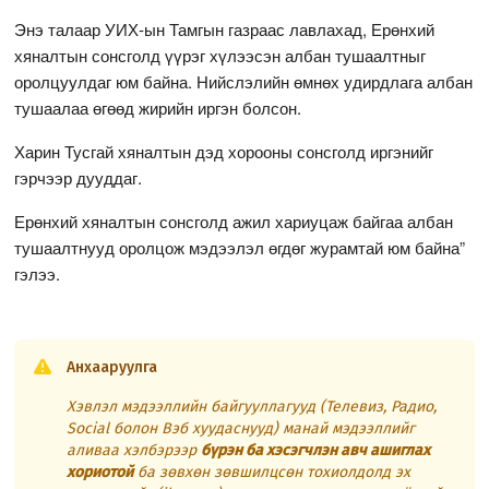
Энэ талаар УИХ-ын Тамгын газраас лавлахад, Ерөнхий
хяналтын сонсголд үүрэг хүлээсэн албан тушаалтныг
оролцуулдаг юм байна. Нийслэлийн өмнөх удирдлага албан
тушаалаа өгөөд жирийн иргэн болсон.
Харин Тусгай хяналтын дэд хорооны сонсголд иргэнийг
гэрчээр дууддаг.
Ерөнхий хяналтын сонсголд ажил хариуцаж байгаа албан
тушаалтнууд оролцож мэдээлэл өгдөг журамтай юм байна”
гэлээ.
Анхааруулга
Хэвлэл мэдээллийн байгууллагууд (Телевиз, Радио,
Social болон Вэб хуудаснууд) манай мэдээллийг
аливаа хэлбэрээр
бүрэн ба хэсэгчлэн авч ашиглах
хориотой
ба зөвхөн зөвшилцсөн тохиолдолд эх