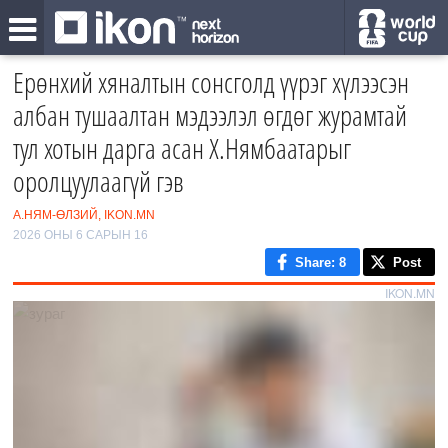
Ерөнхий хяналтын сонсголд үүрэг хүлээсэн
албан тушаалтан мэдээлэл өгдөг журамтай
тул хотын дарга асан Х.Нямбаатарыг
оролцуулаагүй гэв
А.НЯМ-ӨЛЗИЙ, IKON.MN
2026 ОНЫ 6 САРЫН 16
Share
: 8
Post
IKON.MN