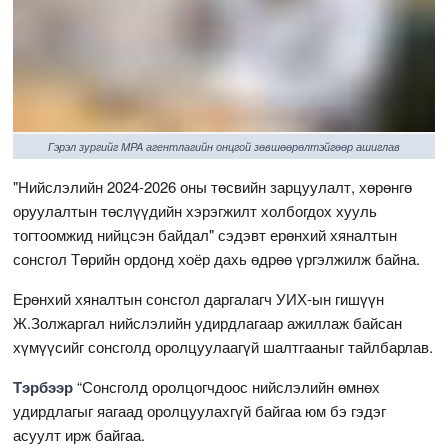
Гэрэл зургийг MPA агентлагийн онцгой зөвшөөрөлтэйгөөр ашиглав
"Нийслэлийн 2024-2026 оны төсвийн зарцуулалт, хөрөнгө
оруулалтын төслүүдийн хэрэгжилт холбогдох хууль
тогтоомжид нийцсэн байдал" сэдэвт ерөнхий хяналтын
сонсгол Төрийн ордонд хоёр дахь өдрөө үргэлжилж байна.
Ерөнхий хяналтын сонсгол даргалагч УИХ-ын гишүүн
Ж.Золжаргал нийслэлийн удирдлагаар ажиллаж байсан
хүмүүсийг сонсголд оролцуулаагүй шалтгааныг тайлбарлав.
Тэрбээр
“Сонсголд оролцогчдоос нийслэлийн өмнөх
удирдлагыг яагаад оролцуулахгүй байгаа юм бэ гэдэг
асуулт ирж байгаа.