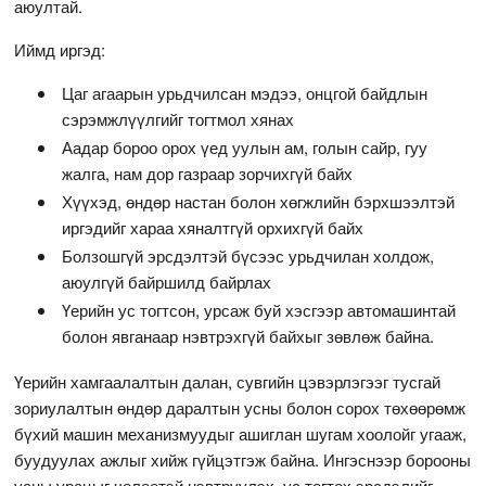
аюултай.
Иймд иргэд:
Цаг агаарын урьдчилсан мэдээ, онцгой байдлын
сэрэмжлүүлгийг тогтмол хянах
Аадар бороо орох үед уулын ам, голын сайр, гуу
жалга, нам дор газраар зорчихгүй байх
Хүүхэд, өндөр настан болон хөгжлийн бэрхшээлтэй
иргэдийг хараа хяналтгүй орхихгүй байх
Болзошгүй эрсдэлтэй бүсээс урьдчилан холдож,
аюулгүй байршилд байрлах
Үерийн ус тогтсон, урсаж буй хэсгээр автомашинтай
болон явганаар нэвтрэхгүй байхыг зөвлөж байна.
Үерийн хамгаалалтын далан, сувгийн цэвэрлэгээг тусгай
зориулалтын өндөр даралтын усны болон сорох төхөөрөмж
бүхий машин механизмуудыг ашиглан шугам хоолойг угааж,
буудуулах ажлыг хийж гүйцэтгэж байна. Ингэснээр борооны
усны урсцыг чөлөөтэй нэвтрүүлэх, ус тогтох эрсдэлийг