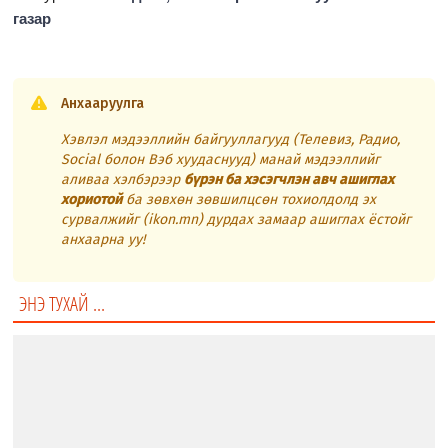
газар
Анхааруулга
Хэвлэл мэдээллийн байгууллагууд (Телевиз, Радио,
Social болон Вэб хуудаснууд) манай мэдээллийг
аливаа хэлбэрээр
бүрэн ба хэсэгчлэн авч ашиглах
хориотой
ба зөвхөн зөвшилцсөн тохиолдолд эх
сурвалжийг (ikon.mn) дурдах замаар ашиглах ёстойг
анхаарна уу!
ЭНЭ ТУХАЙ ...