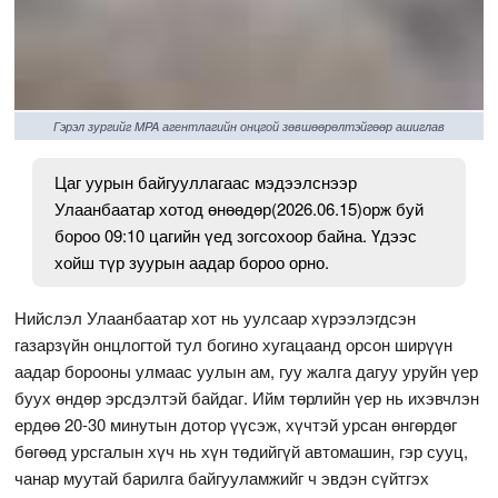
Гэрэл зургийг MPA агентлагийн онцгой зөвшөөрөлтэйгөөр ашиглав
Цаг уурын байгууллагаас мэдээлснээр
Улаанбаатар хотод өнөөдөр(2026.06.15)орж буй
бороо 09:10 цагийн үед зогсохоор байна. Үдээс
хойш түр зуурын аадар бороо орно.
Нийслэл Улаанбаатар хот нь уулсаар хүрээлэгдсэн
газарзүйн онцлогтой тул богино хугацаанд орсон ширүүн
аадар борооны улмаас уулын ам, гуу жалга дагуу уруйн үер
буух өндөр эрсдэлтэй байдаг. Ийм төрлийн үер нь ихэвчлэн
ердөө 20-30 минутын дотор үүсэж, хүчтэй урсан өнгөрдөг
бөгөөд урсгалын хүч нь хүн төдийгүй автомашин, гэр сууц,
чанар муутай барилга байгууламжийг ч эвдэн сүйтгэх