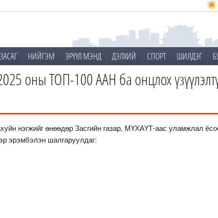
ЗАСАГ
НИЙГЭМ
ЭРҮҮЛ МЭНД
ДЭЛХИЙ
СПОРТ
ШИЛДЭГ
Б
025 оны ТОП-100 ААН ба онцлох үзүүлэлт
хуйн нэгжийг өнөөдөр Засгийн газар, МҮХАҮТ-аас уламжлал ёсо
эр эрэмбэлэн шалгаруулдаг: