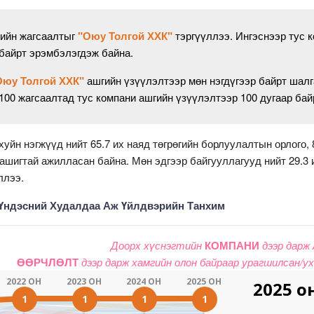
жийн жагсаалтыг
"Оюу Толгой ХХК"
тэргүүллээ. Ингэснээр тус 
 байрт эрэмбэлэгдэж байна.
Оюу Толгой ХХК"
ашгийн үзүүлэлтээр мөн нэгдүгээр байрт шалг
00 жагсаалтад тус компани ашгийн үзүүлэлтээр 100 дугаар ба
йн нэгжүүд нийт 65.7 их наяд төгрөгийн борлуулалтын орлого, 8
 ашигтай ажилласан байна. Мөн эдгээр байгууллагууд нийт 29.3 и
ллээ.
Үндэсний Худалдаа Аж Үйлдвэрийн Танхим
Доорх хүснэгтийн
КОМПАНИ
дээр дарж
ӨӨРЧЛӨЛТ
дээр дарж хамгийн олон байраар урагшилсан/