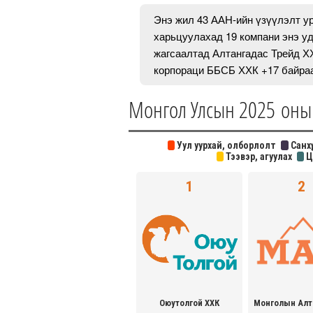
Энэ жил 43 ААН-ийн үзүүлэлт ур
харьцуулахад 19 компани энэ у
жагсаалтад Алтангадас Трейд ХХ
корпораци ББСБ ХХК +17 байраа
Монгол Улсын 2025 оны