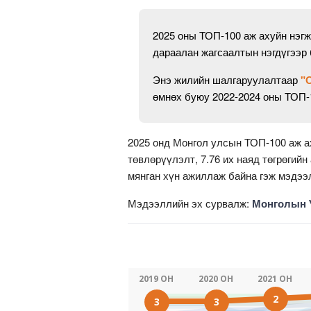
2025 оны ТОП-100 аж ахуйн нэг
дараалан жагсаалтын нэгдүгээр
Энэ жилийн шалгаруулалтаар
"
өмнөх буюу 2022-2024 оны ТОП-1
2025 онд Монгол улсын ТОП-100 аж аху
төвлөрүүлэлт, 7.76 их наяд төгрөгийн
мянган хүн ажиллаж байна гэж мэдээ
Мэдээллийн эх сурвалж:
Монголын 