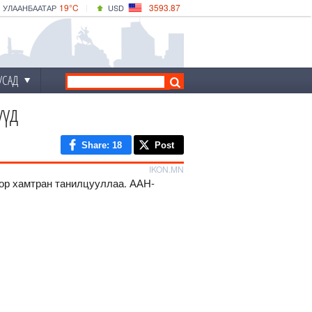
19°C
3593.87
УЛААНБААТАР
USD
|
24°C
ДАРХАН
532.66
CNY
19°C
ЭРДЭНЭТ
4141.04
EUR
УСАД
үүд
Share
: 18
Post
IKON.MN
ор хамтран танилцууллаа. ААН-