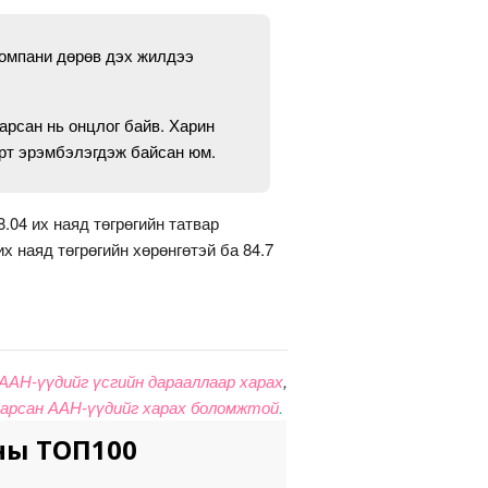
компани дөрөв дэх жилдээ
арсан нь онцлог байв. Харин
йрт эрэмбэлэгдэж байсан юм.
.04 их наяд төгрөгийн татвар
х наяд төгрөгийн хөрөнгөтэй ба 84.7
 ААН-үүдийг үсгийн дарааллаар харах
,
ухарсан ААН-үүдийг харах боломжтой
.