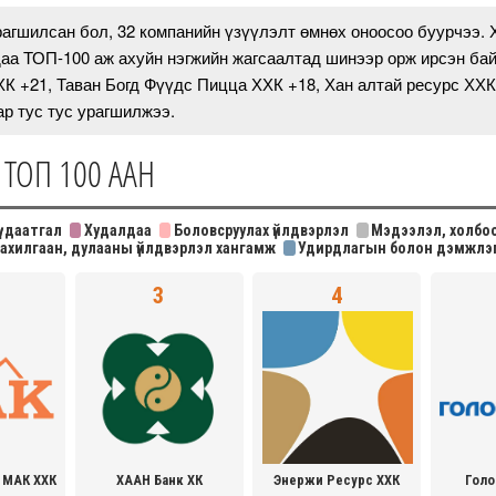
агшилсан бол, 32 компанийн үзүүлэлт өмнөх оноосоо буурчээ. 
даа ТОП-100 аж ахуйн нэгжийн жагсаалтад шинээр орж ирсэн ба
К +21, Таван Богд Фүүдс Пицца ХХК +18, Хан алтай ресурс ХХК
р тус тус урагшилжээ.
 ТОП 100 ААН