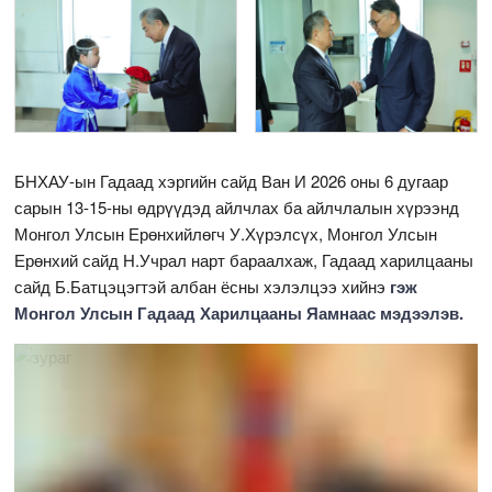
БНХАУ-ын Гадаад хэргийн сайд Ван И 2026 оны 6 дугаар
сарын 13-15-ны өдрүүдэд айлчлах ба айлчлалын хүрээнд
Монгол Улсын Ерөнхийлөгч У.Хүрэлсүх, Монгол Улсын
Ерөнхий сайд Н.Учрал нарт бараалхаж, Гадаад харилцааны
сайд Б.Батцэцэгтэй албан ёсны хэлэлцээ хийнэ
гэж
Монгол Улсын Гадаад Харилцааны Яамнаас мэдээлэв.