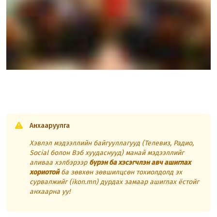
Анхааруулга
Хэвлэл мэдээллийн байгууллагууд (Телевиз, Радио,
Social болон Вэб хуудаснууд) манай мэдээллийг
аливаа хэлбэрээр
бүрэн ба хэсэгчлэн авч ашиглах
хориотой
ба зөвхөн зөвшилцсөн тохиолдолд эх
сурвалжийг (ikon.mn) дурдах замаар ашиглах ёстойг
анхаарна уу!