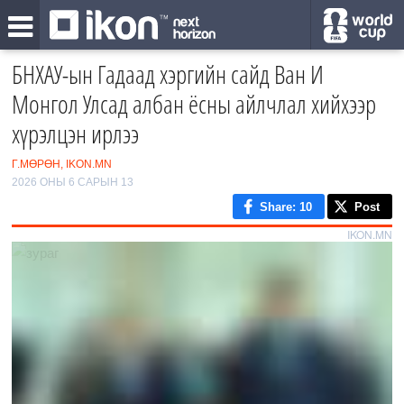
БНХАУ-ын Гадаад хэргийн сайд Ван И
Монгол Улсад албан ёсны айлчлал хийхээр
хүрэлцэн ирлээ
Г.МӨРӨН, IKON.MN
2026 ОНЫ 6 САРЫН 13
Share
: 10
Post
IKON.MN