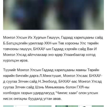
Монгол Улсын Их Хурлын Гишүүн, Гадаад харилцааны сайд
Б.Батцэцэгийн урилгаар ХКН-ын Төв хорооны Улс төрийн
товчооны гишүүн, БНХАУ-ын Гадаад хэргийн сайд Ван И
Монгол Улсад айлчлахаар энэ өдөр Улаанбаатар хотод
хүрэлцэн ирэв.
Түүнийг Монгол Улсын Гадаад харилцааны яамны Төрийн
нарийн бичгийн дарга Л.Мөнхтүшиг, Монгол Улсаас БНХАУ-
д суугаа Элчин сайд Н.Энхболд, БНХАУ-аас Монгол Улсад
суугаа Элчин сайд Шэнь Миньжюань болон ГХЯ-ны
холбогдох газрын удирдлагууд “Чингис хаан” олон улсын
нисэх онгоцны буудалд угтан авав.