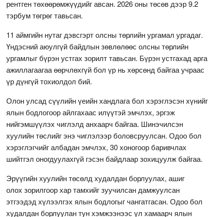
рентген төхөөрөмжүүдийг авсан. 2026 оны төсөв дээр 9.2
тэрбум төгрөг тавьсан.
11 аймгийн нутаг дэвсгэрт олсны төрлийн ургамал ургадаг.
Үндэсний аюулгүй байдлын зөвлөлөөс олсны төрлийн
ургамлыг бүрэн устгах зорилт тавьсан. Бүрэн устгахад арга
ажиллагаагаа өөрчлөхгүй бол үр нь хөрсөнд байгаа учраас
үр дүнгүй тохиолдол бий.
Олон улсад сүүлийн үеийн хандлага бол хэрэглэсэн хүнийг
ялын бодлогоор айлгахаас илүүтэй эмчлэх, эргэж
нийгэмшүүлэх чиглэлд анхаарч байгаа. Шинэчилсэн
хуулийн төслийг энэ чиглэлээр боловсруулсан. Одоо бол
хэрэглэгчийг албадан эмчлэх, 30 хоногоор баривчлах
шийтгэл оногдуулахгүй гэсэн байдлаар зохицуулж байгаа.
Эрүүгийн хуулийн төсөлд худалдан борлуулах, ашиг
олох зорилгоор хар тамхийг зуучилсан дамжуулсан
этгээдэд хүлээлгэх ялын бодлогыг чангатгасан. Одоо бол
худалдан борлуулан тун хэмжээнээс үл хамаарч ялын