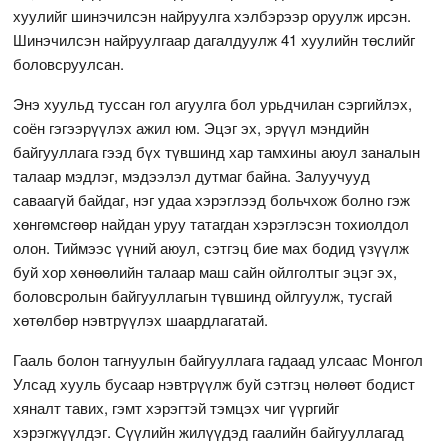
хуулийг шинэчилсэн найруулга хэлбэрээр оруулж ирсэн.
Шинэчилсэн найруулгаар дагалдуулж 41 хуулийн төслийг
боловсруулсан.
Энэ хуульд туссан гол агуулга бол урьдчилан сэргийлэх,
соён гэгээрүүлэх ажил юм. Эцэг эх, эрүүл мэндийн
байгууллага гээд бүх түвшинд хар тамхины аюул заналын
талаар мэдлэг, мэдээлэл дутмаг байна. Залуучууд
саваагүй байдаг, нэг удаа хэрэглээд больчхож болно гэж
хөнгөмсгөөр найдан уруу татагдан хэрэглэсэн тохиолдол
олон. Тиймээс үүний аюул, сэтгэц бие мах бодид үзүүлж
буй хор хөнөөлийн талаар маш сайн ойлголтыг эцэг эх,
боловсролын байгууллагын түвшинд ойлгуулж, тусгай
хөтөлбөр нэвтрүүлэх шаардлагатай.
Гааль болон тагнуулын байгууллага гадаад улсаас Монгол
Улсад хууль бусаар нэвтрүүлж буй сэтгэц нөлөөт бодист
хяналт тавих, гэмт хэрэгтэй тэмцэх чиг үүргийг
хэрэгжүүлдэг. Сүүлийн жилүүдэд гаалийн байгууллагад