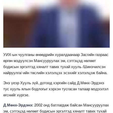
УИХ-ын чуулганы өнөөдрийн хуралдаанаар Засгийн газраас
өргөн мэдүүлсэн Мансууруулах эм, сэтгэцэд нөлөөт
бодисын эргэлтэд хяналт тавих тухай хууль /Шинэчилсэн
найруулга/-ийн төслийн хэлэлцэх эсэхийг хэлэлцэж байна.
Энэ үеэр Хууль зүй, дотоод хэргийн сайд Д.Мөнх-Эрдэнэ
тус хууль ялын бодлогыг хэрхэн тусгасан талаар мэдээлэл
өгснийг хүргэе.
Д.Мөнх-Эрдэнэ:
2002 онд батлагдаж байсан Мансууруулах
эм, сэтгэцэд нөлөөт бодисын эргэлтэд хяналт тавих тухай