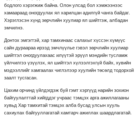
бодлого хэрэгжиж байна. Олон улсад бол хэмжээнээс
хамаараад оногдуулах ял харилцан адилгүй чанга байдаг.
Хэрэглэсэн хүнд зөрчлийн хуулиар ял шийтгэж, албадан
эмчилнэ.
Донтох эмгэгтэй, хар тамхинаас салахыг хүссэн хүмүүс
сайн дураараа ирээд эмчлүүлье гэвэл зөрчлийн хуулиар
шийтгэл оногдуулахаас илүүтэй эрүүл мэндийн тусламж
үйлчилгээ үзүүлэх, ял шийтгэл хүлээлгэхгүй байх, хувийн
мэдээллийг хамгаалах чиглэлээр хуулийн төсөлд тодорхой
заалт тусгасан.
Цахим орчинд үйлдэгдэж буй гэмт хэргүүд нарийн зохион
байгуулалттай хийгддэг учраас тэмцэх арга ажиллагааны
хувьд Хар тамхитай тэмцэх алба бусад улсын хууль
сахиулах байгууллагатай хамтарч ажиллах шаардлагатай.