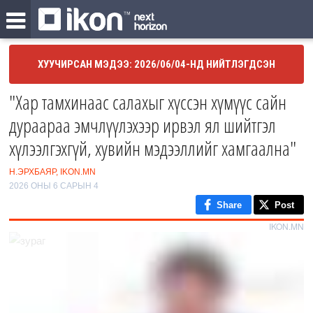
ХУУЧИРСАН МЭДЭЭ: 2026/06/04-НД НИЙТЛЭГДСЭН
"Хар тамхинаас салахыг хүссэн хүмүүс сайн
дураараа эмчлүүлэхээр ирвэл ял шийтгэл
хүлээлгэхгүй, хувийн мэдээллийг хамгаална"
Н.ЭРХБАЯР, IKON.MN
2026 ОНЫ 6 САРЫН 4
Share
Post
IKON.MN