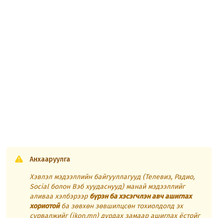
Анхааруулга
Хэвлэл мэдээллийн байгууллагууд (Телевиз, Радио,
Social болон Вэб хуудаснууд) манай мэдээллийг
аливаа хэлбэрээр
бүрэн ба хэсэгчлэн авч ашиглах
хориотой
ба зөвхөн зөвшилцсөн тохиолдолд эх
сурвалжийг (ikon.mn) дурдах замаар ашиглах ёстойг