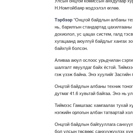
Улсын онцгой комиссын анхдугаар х
Н.Номтойбаяр мэдээлэл өглөө.
Тэрбээр
“Онцгой байдлын албаны тех
нь, барилгын стандартад цахилгааны 
дохиолол, ус цацах систем, галд тэс
хугацаанд аюулгүй байдлыг хангах зо
байхгүй болсон.
Аливаа аюул ослоос урьдчилан сэрги
шалгалт явуулдаг байх ёстой. Тиймээ
гэж үзэж байна. Энэ хуулийг Засгийн
Онцгой байдлын албаны техник тоног
дутмаг 41.6 хувьтай байгаа. Энэ нь 
Тиймээс Гамшгаас хамгаалах тухай х
нэгжийн орлогын албан татвартай хол
Онцгой байдлын байгууллага санхүүги
бол улсын төсвөөс санхүүжүүлэх хүн