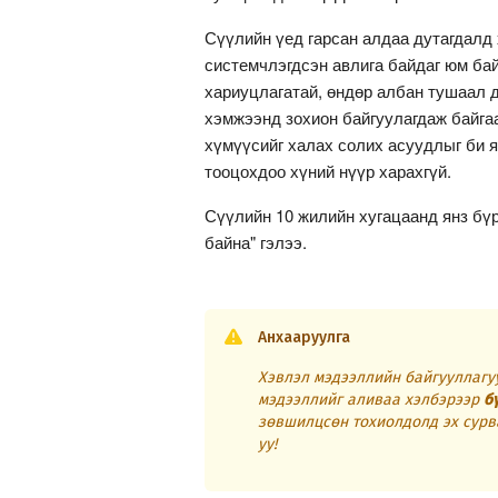
Сүүлийн үед гарсан алдаа дутагдалд 
системчлэгдсэн авлига байдаг юм ба
хариуцлагатай, өндөр албан тушаал 
хэмжээнд зохион байгуулагдаж байгаа
хүмүүсийг халах солих асуудлыг би я
тооцохдоо хүний нүүр харахгүй.
Сүүлийн 10 жилийн хугацаанд янз бүр
байна" гэлээ.
Анхааруулга
Хэвлэл мэдээллийн байгууллагуу
мэдээллийг аливаа хэлбэрээр
б
зөвшилцсөн тохиолдолд эх сурв
уу!