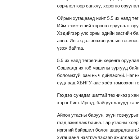
өөрчлөлтөөр санхүү, хөрөнгө оруула
Ойрын хугацаанд нийт 5.5 их наяд тө
Ийм хэмжээний хөрөнгө оруулалт ору
Хэдийгээр улс орны эдийн засгийн ба
авна. Ингэхдээ зөвхөн улсын төсвөө
үзэж байгаа.
5.5 их наяд төгрөгийн хөрөнгө оруул
Сошиалд их гоё машины зургууд байн
боломжгүй, зам нь ч дийлэхгүй. Нэг 
судлаад ХБНГУ-аас хоёр томоохон те
Гэхдээ сунадаг шаттай техникээр хан
хэрэг биш. Иргэд, байгууллагууд хар
Айпон утасны баруун, зүүн товчуурыг
гээд ажиллаж байна. Гар утасны хоёр
иргэний байршил болон шаардлагатай
хугацаанд нэвтрүүлэхээр ажиллаж ба