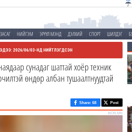
ЗАСАГ
НИЙГЭМ
ЭРҮҮЛ МЭНД
ДЭЛХИЙ
СПОРТ
ШИЛДЭГ
Б
ЭДЭЭ: 2026/06/03-НД НИЙТЛЭГДСЭН
аядаар сунадаг шаттай хоёр техник
рчилтэй өндөр албан тушаалтнуудтай
Share
: 68
Post
IKON.MN