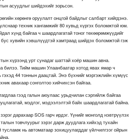
лтын асуудлыг шийдэхийг зорьсон.
грөгийн хөрөнгө оруулалт онцгой байдлыг салбарт хийгдэнэ.
улснаар техник хангамжийг 80 хувьд хүргэх боломжтой юм.
йдал хүнд байгаа ч шаардлагатай тоног төхөөрөмжүүдийг
с бус хувийн хэвшлүүдтэй хамтраад шийдэх боломжтой гэж
алтын хүрээнд урт сунадаг шаттай хоёр машин авна.
а билээ. Тийм машин Улаанбаатар хотод явах ямар ч
нь гэхэд 44 тоннын даацтай. Энэ бүхнийг мэргэжлийн хүмүүс
хник авахаар сонголтоо хийчихсэн байгаа.
гагдлаа гээд галын аюулаас урьдчилан сэргийлж байгаа
иуцлагатай, мэдлэг, мэдээлэлтэй байх шаардлагатай байна.
 зэрэг дарахаар SOS гарч ирдэг. Үүнийг монголд нэвтрүүлэх
 талын товчлуурыг зэрэг дарж дуудлага хийхэд тухайн
 тусламж нь автоматаар зохицуулагддаг үйлчилгээг ойрын
йна.