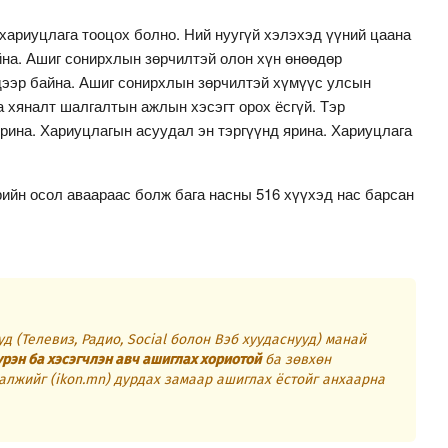
хариуцлага тооцох болно. Ний нуугүй хэлэхэд үүний цаана
йна. Ашиг сонирхлын зөрчилтэй олон хүн өнөөдөр
дээр байна. Ашиг сонирхлын зөрчилтэй хүмүүс улсын
 хяналт шалгалтын ажлын хэсэгт орох ёсгүй. Тэр
рина. Хариуцлагын асуудал эн тэргүүнд ярина. Хариуцлага
ийн осол аваараас болж бага насны 516 хүүхэд нас барсан
д (Телевиз, Радио, Social болон Вэб хуудаснууд) манай
үрэн ба хэсэгчлэн авч ашиглах хориотой
ба зөвхөн
алжийг (ikon.mn) дурдах замаар ашиглах ёстойг анхаарна