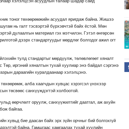
урлаар хэлэлцсэн асуудлын талаар Шадар сайд
ник тоног төхөөрөмжийн асуудал яригдаж байна. Жишээ
шугам нь галт тэсвэртэй бүрхэвчтэй байх ёстой. Мөн
вэртэй дулаалгын материал гэх мэтчилэн. Гэтэл өнгөрсөн
рилготой дээрх стандартуудыг мөрдлөг болгодог ажил огт
йлэхийн тулд стандартыг мөрдүүлж, төлөвлөгөөт хяналт
с Төр, иргэний хяналтын тухай хуулиар энэ байдал сэргэнэ
 газрын дараагийн хуралдаанаар хэлэлцэнэ.
 төхөөрөмж, алба хаагчдын хувцас хэрэгсэл үнэхээр
улсын төсвөөс санхүүждэгтэй холбоотой.
уульд өөрчлөлт оруулж, санхүүжилтийг даатгал, аж ахуйн
бож байгаа.
йн хувьд бие даасан байх эрх зүйн орчныг бий болгохгүй
дрэлтэй байна. Гамшгаас хамгаалах тухай хуулийн