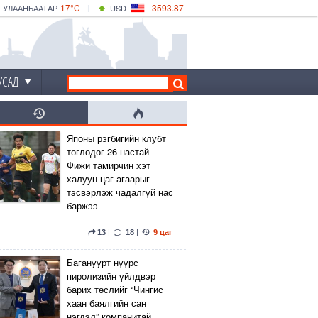
17°C
3593.87
УЛААНБААТАР
USD
|
17°C
ДАРХАН
532.66
CNY
15°C
ЭРДЭНЭТ
4141.04
EUR
УСАД
Японы рэгбигийн клубт
тоглодог 26 настай
Фижи тамирчин хэт
халуун цаг агаарыг
тэсвэрлэж чадалгүй нас
баржээ
13
|
18
|
9 цаг
Багануурт нүүрс
пиролизийн үйлдвэр
барих төслийг “Чингис
хаан баялгийн сан
нэгдэл” компанитай