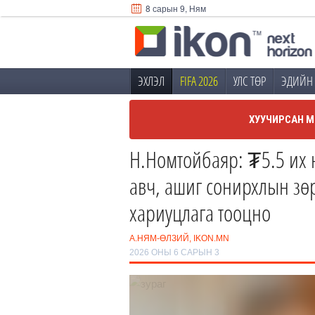
8 сарын 9, Ням
ЭХЛЭЛ
FIFA 2026
УЛС ТӨР
ЭДИЙН 
ХУУЧИРСАН М
Н.Номтойбаяр: ₮5.5 их н
авч, ашиг сонирхлын зө
хариуцлага тооцно
А.НЯМ-ӨЛЗИЙ, IKON.MN
2026 ОНЫ 6 САРЫН 3