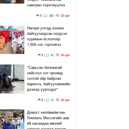
хамтран хэрэгжүүлнэ
3
|
16
|
10 цаг
Нигери улсад зохион
байгуулагдсан нэгдсэн
хуримын ёслолоор
1,500 хос гэрлэжээ
3
|
6
|
10 цаг
"Сарьсан багваахай
нийслэл хот орчимд
голтой ойр байрлах
барилга, байгууламжийн
дээвэр үүрлэдэг"
2
|
3
|
10 цаг
Домогт хөлбөмбөгчин
Лионель Мессигийн аав
68 насандаа өвчний
улмаас таалал төгсөв