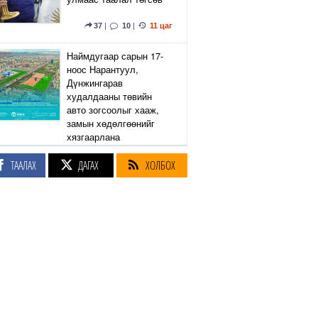
37
|
10
|
11 цаг
Наймдугаар сарын 17-
ноос Нарантуул,
Дүнжингарав
худалдааны төвийн
авто зогсоолыг хааж,
замын хөдөлгөөнийг
хязгаарлана
ТААЛАХ
ДАГАХ
ХОЛБОХ
6
|
2
|
11 цаг
Линдси Грэм агсны
санаачилсан Оросын
эсрэг хориг арга
хэмжээний хуулийн
төслийг АНУ-ын Сенат
баталлаа
39
|
51
|
11 цаг
Өнөөдөр Сэлэнгэ, Төв,