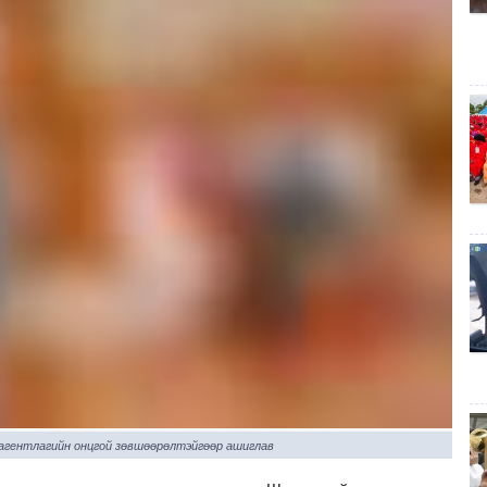
 агентлагийн онцгой зөвшөөрөлтэйгөөр ашиглав