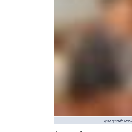
Гэрэл зургийг MPA