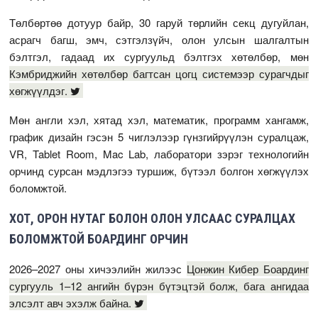
Төлбөртөө дотуур байр, 30 гаруй төрлийн секц дугуйлан,
асрагч багш, эмч, сэтгэлзүйч, олон улсын шалгалтын
бэлтгэл, гадаад их сургуульд бэлтгэх хөтөлбөр, мөн
Кэмбриджийн хөтөлбөр багтсан цогц системээр сурагчдыг
хөгжүүлдэг.
Мөн англи хэл, хятад хэл, математик, программ хангамж,
график дизайн гэсэн 5 чиглэлээр гүнзгийрүүлэн суралцаж,
VR, Tablet Room, Mac Lab, лаборатори зэрэг технологийн
орчинд сурсан мэдлэгээ туршиж, бүтээл болгон хөгжүүлэх
боломжтой.
ХОТ, ОРОН НУТАГ БОЛОН ОЛОН УЛСААС СУРАЛЦАХ
БОЛОМЖТОЙ БОАРДИНГ ОРЧИН
2026–2027 оны хичээлийн жилээс
Цонжин Кибер Боардинг
сургууль 1–12 ангийн бүрэн бүтэцтэй болж, бага ангидаа
элсэлт авч эхэлж байна.