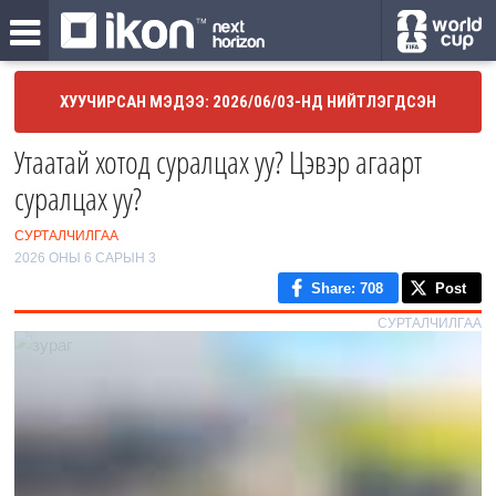
ХУУЧИРСАН МЭДЭЭ: 2026/06/03-НД НИЙТЛЭГДСЭН
Утаатай хотод суралцах уу? Цэвэр агаарт
суралцах уу?
СУРТАЛЧИЛГАА
2026 ОНЫ 6 САРЫН 3
Share
: 708
Post
СУРТАЛЧИЛГАА