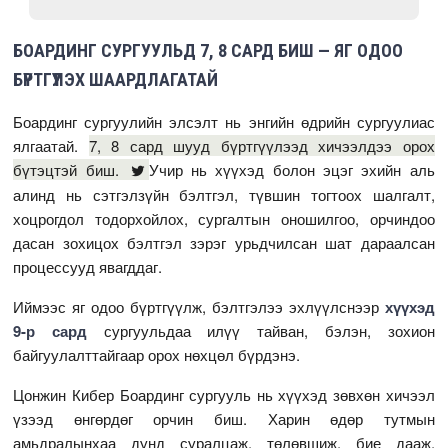
БОАРДИНГ СУРГУУЛЬД 7, 8 САРД БИШ — ЯГ ОДОО
БҮРТГҮҮЛЭХ ШААРДЛАГАТАЙ
Боардинг сургуулийн элсэлт нь энгийн өдрийн сургуулиас
ялгаатай.
7, 8 сард шууд бүртгүүлээд хичээлдээ орох
бүтэцтэй биш.
Учир нь хүүхэд болон эцэг эхийн аль
алинд нь сэтгэлзүйн бэлтгэл, түвшин тогтоох шалгалт,
хоцрогдол тодорхойлох, сургалтын оношилгоо, орчиндоо
дасан зохицох бэлтгэл зэрэг урьдчилсан шат дараалсан
процессууд явагддаг.
Иймээс яг одоо бүртгүүлж, бэлтгэлээ эхлүүлснээр
хүүхэд
9-р сард
сургуульдаа илүү тайван, бэлэн, зохион
байгуулалттайгаар орох нөхцөл бүрдэнэ.
Цонжин Кибер Боардинг сургууль нь хүүхэд зөвхөн хичээл
үзээд өнгөрдөг орчин биш. Харин өдөр тутмын
амьдралынхаа дунд суралцаж, төлөвшиж, бие дааж,