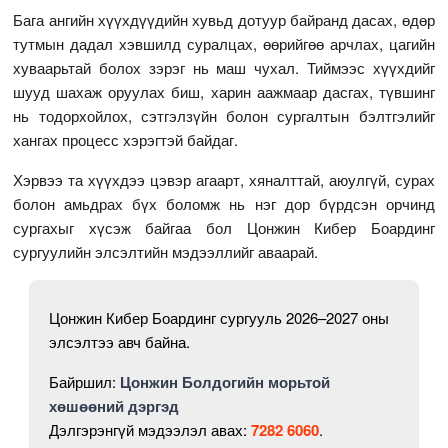
Бага ангийн хүүхдүүдийн хувьд дотуур байранд дасах, өдөр
тутмын дадал хэвшилд суралцах, өөрийгөө арчлах, цагийн
хуваарьтай болох зэрэг нь маш чухал. Тиймээс хүүхдийг
шууд шахаж оруулах биш, харин аажмаар дасгах, түвшинг
нь тодорхойлох, сэтгэлзүйн болон сургалтын бэлтгэлийг
хангах процесс хэрэгтэй байдаг.
Хэрвээ та хүүхдээ цэвэр агаарт, хяналттай, аюулгүй, сурах
болон амьдрах бүх боломж нь нэг дор бүрдсэн орчинд
сургахыг хүсэж байгаа бол Цонжин Кибер Боардинг
сургуулийн элсэлтийн мэдээллийг аваарай.
Цонжин Кибер Боардинг сургууль 2026–2027 оны
элсэлтээ авч байна.
Байршил:
Цонжин Болдогийн морьтой
хөшөөний дэргэд
Дэлгэрэнгүй мэдээлэл авах:
7282 6060
.