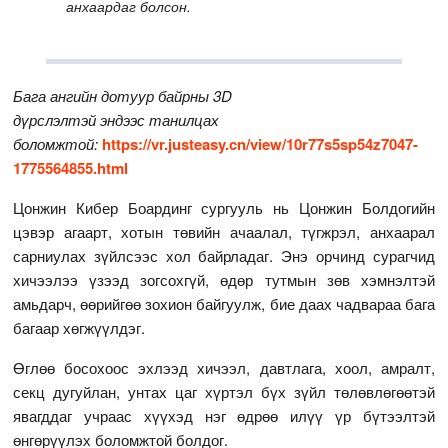
анхаардаг болсон.
Бага ангийн дотуур байрны 3D
дүрслэлтэй эндээс танилцах
боломжтой:
https://vr.justeasy.cn/view/10r77s5sp54z7047-
1775564855.html
Цонжин Кибер Боардинг сургууль нь Цонжин Болдогийн
цэвэр агаарт, хотын төвийн ачаалал, түгжрэл, анхаарал
сарниулах зүйлсээс хол байрладаг. Энэ орчинд сурагчид
хичээлээ үзээд зогсохгүй, өдөр тутмын зөв хэмнэлтэй
амьдарч, өөрийгөө зохион байгуулж, бие даах чадвараа бага
багаар хөгжүүлдэг.
Өглөө босохоос эхлээд хичээл, давтлага, хоол, амралт,
секц дугуйлан, унтах цаг хүртэл бүх зүйл төлөвлөгөөтэй
явагддаг учраас хүүхэд нэг өдрөө илүү үр бүтээлтэй
өнгөрүүлэх боломжтой болдог.