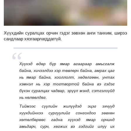
Хүүхдийн суралцах орчин гэдэг зөвхөн анги танхим, ширээ
сандлаар хязгаарлагддаггүй.
Хүүхэд өдөр бүр ямар агаараар амьсгалж
байна, хичээлдээ хэр төвлөрч байна, амрах цаг
нь ямар байна, хооллолт, хөдөлгөөн, унтах
хэмнэл нь хэр тогтвортой байна вэ гэдэг
бүхэн суралцах чадвар, эрүүл мэнд, сэтгэлзүйд
нь нөлөөлдөг.
Тиймээс сүүлийн жилүүдэд эцэг эхчүүд
хүүхдийнхээ сургуулийг сонгохдоо зөвхөн
хөтөлбөрөөс гадна хүүхэд ямар орчинд
амьдарч, сурч, хөгжих вэ гэдгийг илүү их