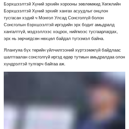
Бэрхшээлтэй Хүний эрхийн хорооны зөвлөмжид Хөгжлийн
Бэрхшээлтэй Хүний эрхийг хангах асуудлыг онцлон
тусгасан хэдий ч Монгол Улсад Сонсголгүй болон
Сонсголын бэрхшээлтэй иргэдийн эрх бодит амьдралд
хангалтгүй, мэдээллээс хоцрох, нийгмээс тусгаарлагдах,
эрх нь зөрчигдсөн нөхцөл байдал түгээмэл байна.
Ялангуяа бүх төрийн үйлчилгээний хүртээмжгүй байдлаас
шалтгаалан сонсголгүй иргэд өдөр тутмын амьдралдаа олон
хүндрэлтэй тулгарч байгаа аж.