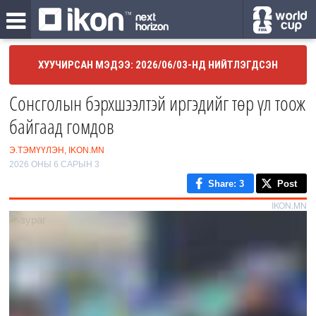
ХУУЧИРСАН МЭДЭЭ: 2026/06/03-НД НИЙТЛЭГДСЭН
Сонсголын бэрхшээлтэй иргэдийг төр үл тоож
байгаад гомдов
Э.ТЭМҮҮЛЭН, IKON.MN
2026 ОНЫ 6 САРЫН 3
Share
: 3
Post
IKON.MN