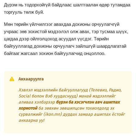
Дүрэм нь тодорхойгүй байдлаас шалтгаалан өдөр тутамдаа
торгууль төлж буй.
Мөн төрийн үйлчилгээг авахдаа дохионы орчуулагчгүй
учраас зөв зохистой мэдээлэл олж авах, тэр тусмаа шүүх,
цагдаа дээр ойлголцоход асуудал үүсдэг. Төрийн
байгууллагад дохионы орчуулагч зайлшгүй шаардлагатай
байгааг жагсаал зохион байгуулагчид онцоллоо.
Анхааруулга
Хэвлэл мэдээллийн байгууллагууд (Телевиз, Радио,
Social болон Вэб хуудаснууд) манай мэдээллийг
аливаа хэлбэрээр
бүрэн ба хэсэгчлэн авч ашиглах
хориотой
ба зөвхөн зөвшилцсөн тохиолдолд эх
сурвалжийг (ikon.mn) дурдах замаар ашиглах ёстойг
анхаарна уу!