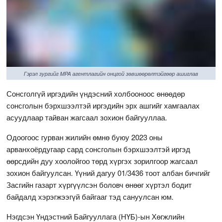
Гэрэл зургийг MPA агентлагийн онцгой зөвшөөрөлтэйгөөр ашиглав
Сонсголгүй иргэдийн үндэсний холбооноос өнөөдөр
сонсголын бэрхшээлтэй иргэдийн эрх ашгийг хамгаалах
асуудлаар тайван жагсаал зохион байгууллаа.
Одоогоос гурван жилийн өмнө буюу 2023 оны
арванхоёрдугаар сард сонсголын бэрхшээлтэй иргэд
өөрсдийн дуу хоолойгоо төрд хүргэх зорилгоор жагсаал
зохион байгуулсан. Үүний дагуу 01/3436 тоот албан бичгийг
Засгийн газарт хүргүүлсэн боловч өнөөг хүртэл бодит
байдалд хэрэгжээгүй байгааг тэд сануулсан юм.
Нэгдсэн Үндэстний Байгууллага (НҮБ)-ын Хөгжлийн