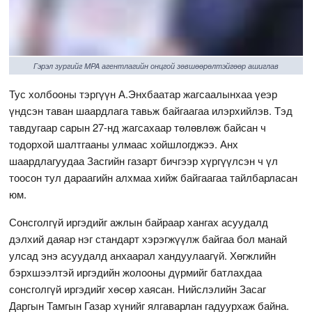
Гэрэл зургийг MPA агентлагийн онцгой зөвшөөрөлтэйгөөр ашиглав
Тус холбооны тэргүүн А.Энхбаатар жагсаалынхаа үеэр
үндсэн таван шаардлага тавьж байгаагаа илэрхийлэв. Тэд
тавдугаар сарын 27-нд жагсахаар төлөвлөж байсан ч
тодорхой шалтгааны улмаас хойшлогджээ. Анх
шаардлагуудаа Засгийн газарт бичгээр хүргүүлсэн ч үл
тоосон тул дараагийн алхмаа хийж байгаагаа тайлбарласан
юм.
Сонсголгүй иргэдийг ажлын байраар хангах асуудалд
дэлхий даяар нэг стандарт хэрэгжүүлж байгаа бол манай
улсад энэ асуудалд анхаарал хандуулаагүй. Хөгжлийн
бэрхшээлтэй иргэдийн жолооны дүрмийг батлахдаа
сонсголгүй иргэдийг хөсөр хаясан. Нийслэлийн Засаг
Даргын Тамгын Газар хүнийг ялгаварлан гадуурхаж байна.