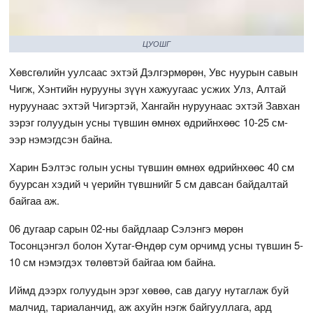
ЦУОШГ
Хөвсгөлийн уулсаас эхтэй Дэлгэрмөрөн, Увс нуурын савын
Чигж, Хэнтийн нурууны зүүн хажуугаас усжих Улз, Алтай
нуруунаас эхтэй Чигэртэй, Хангайн нуруунаас эхтэй Завхан
зэрэг голуудын усны түвшин өмнөх өдрийнхөөс 10-25 см-
ээр нэмэгдсэн байна.
Харин Бэлтэс голын усны түвшин өмнөх өдрийнхөөс 40 см
буурсан хэдий ч үерийн түвшнийг 5 см давсан байдалтай
байгаа аж.
06 дугаар сарын 02-ны байдлаар Сэлэнгэ мөрөн
Тосонцэнгэл болон Хутаг-Өндөр сум орчимд усны түвшин 5-
10 см нэмэгдэх төлөвтэй байгаа юм байна.
Иймд дээрх голуудын эрэг хөвөө, сав дагуу нутаглаж буй
малчид, тариаланчид, аж ахуйн нэгж байгууллага, ард