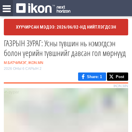
ХУУЧИРСАН МЭДЭЭ: 2026/06/02-НД НИЙТЛЭГДСЭН
ГАЗРЫН ЗУРАГ: Усны түвшин нь нэмэгдсэн
болон үерийн түвшнийг давсан гол мөрнүүд
М.БАТЧИМЭГ, IKON.MN
2026 ОНЫ 6 САРЫН 2
Share
: 1
Post
IKON.MN