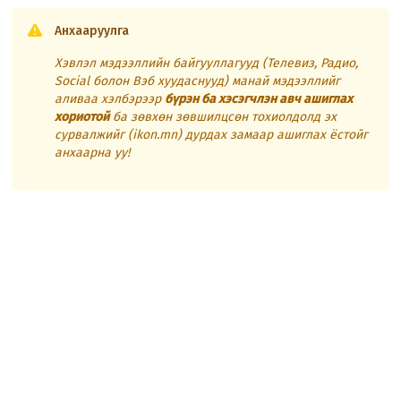
Анхааруулга
Хэвлэл мэдээллийн байгууллагууд (Телевиз, Радио,
Social болон Вэб хуудаснууд) манай мэдээллийг
аливаа хэлбэрээр
бүрэн ба хэсэгчлэн авч ашиглах
хориотой
ба зөвхөн зөвшилцсөн тохиолдолд эх
сурвалжийг (ikon.mn) дурдах замаар ашиглах ёстойг
анхаарна уу!