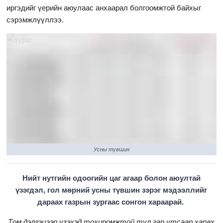
иргэдийг үерийн аюулаас анхаарал болгоомжтой байхыг
сэрэмжлүүллээ.
Усны түвшин
Нийт нутгийн одоогийн цаг агаар болон аюултай
үзэгдэл, гол мөрний усны түвшин зэрэг мэдээллийг
дараах газрын зургаас сонгон хараарай.
Том дэлгэцээр үзэхэд тохиромжтой тул гар утсаар харах