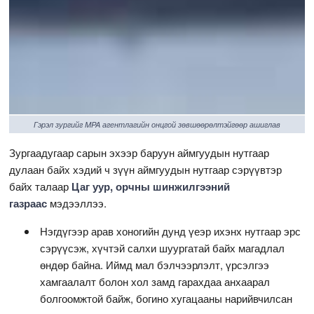
Гэрэл зургийг MPA агентлагийн онцгой зөвшөөрөлтэйгөөр ашиглав
Зургаадугаар сарын эхээр баруун аймгуудын нутгаар
дулаан байх хэдий ч зүүн аймгуудын нутгаар сэрүүвтэр
байх талаар
Цаг уур, орчны шинжилгээний
газраас
мэдээллээ.
Нэгдүгээр арав хоногийн дунд үеэр ихэнх нутгаар эрс
сэрүүсэж, хүчтэй салхи шуургатай байх магадлал
өндөр байна. Иймд мал бэлчээрлэлт, үрсэлгээ
хамгаалалт болон хол замд гарахдаа анхаарал
болгоомжтой байж, богино хугацааны нарийвчилсан