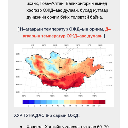
ихэнх, Говь–Алтай, Баянхонгорын өмнөд
хэсгээр ОЖД–аас дулаан, бусад нутгаар
дунджийн орчим байх төлөвтэй байна.
[ Н–агаарын температур ОЖД–ын орчим,
Д–
агаарын температур ОЖД–аас дулаан
]
ХУР ТУНАДАС 6-р сарын ОЖД:
Хөвсгөл, Хэнтийн уулархаг нутгаар 60–70