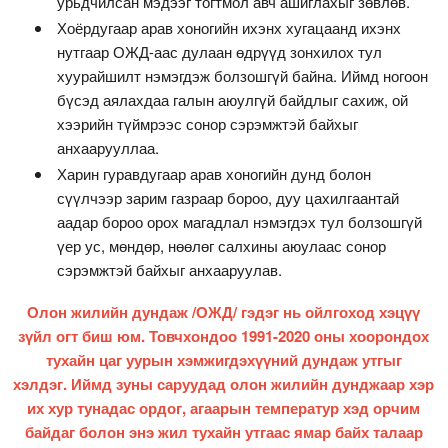
урьдчилсан мэдээг тогтмол авч ашиглахыг зөвлөв.
Хоёрдугаар арав хоногийн ихэнх хугацаанд ихэнх
нутгаар ОЖД-аас дулаан өдрүүд зонхилох тул
хуурайшилт нэмэгдэж болзошгүй байна. Иймд ногоон
бүсэд аялахдаа галын аюулгүй байдлыг сахиж, ой
хээрийн түймрээс сонор сэрэмжтэй байхыг
анхаарууллаа.
Харин гуравдугаар арав хоногийн дунд болон
сүүлчээр зарим газраар бороо, дуу цахилгаантай
аадар бороо орох магадлал нэмэгдэх тул болзошгүй
үер ус, мөндөр, нөөлөг салхины аюулаас сонор
сэрэмжтэй байхыг анхааруулав.
Олон жилийн дундаж /ОЖД/ гэдэг нь ойлгоход хэцүү
зүйл огт биш юм. Товчхондоо 1991-2020 оны хоорондох
тухайн цаг уурын хэмжигдэхүүний дундаж утгыг
хэлдэг. Иймд зуны саруудад олон жилийн дунджаар хэр
их хур тунадас ордог, агаарын температур хэд орчим
байдаг болон энэ жил тухайн утгаас ямар байх талаар