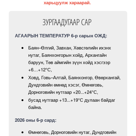
харьцуулж хараарай.
ЗУРГААДУГААР САР
АГААРЫН ТЕМПЕРАТУР 6-р сарын ОЖД:
Баян–Өлгий, Завхан, Хөвсгөлийн ихэнх
нутаг, Баянхонгорын хойд, Архангайн
баруун, Төв аймгийн зүүн хойд хэсгээр
+6…+12°С,
Ховд, Говь–Алтай, Баянхонгор, Өвөрхангай,
Дундговийн өмнөд хэсэг, Өмнөговь,
Дорноговийн нутгаар +20...+24°С,
бусaд нутгaaр +13...+19°С дулаан бaйдаг
байна.
2026 оны 6-р сард:
Өмнөговь, Дорноговийн нутаг, Дундговийн