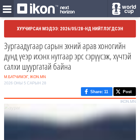
ХУУЧИРСАН МЭДЭЭ: 2026/05/28-НД НИЙТЛЭГДСЭН
Зургаадугаар сарын эхний арав хоногийн
дунд үеэр ихэнх нутгаар эрс сэрүүсэж, хүчтэй
салхи шуургатай байна
М.БАТЧИМЭГ, IKON.MN
2026 ОНЫ 5 САРЫН 28
Share
: 11
Post
IKON.MN