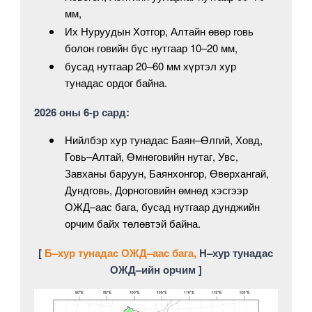
мм,
Их Нуруудын Хотгор, Алтайн өвөр говь
болон говийн бүс нутгаар 10–20 мм,
бусад нутгаар 20–60 мм хүртэл хур
тунадас ордог байна.
2026 оны 6-р сард:
Нийлбэр хур тунадас Баян–Өлгий, Ховд,
Говь–Алтай, Өмнөговийн нутаг, Увс,
Завханы баруун, Баянхонгор, Өвөрхангай,
Дундговь, Дорноговийн өмнөд хэсгээр
ОЖД–аас бага, бусад нутгаар дунджийн
орчим байх төлөвтэй байна.
[
Б–хур тунадас ОЖД–аас бага,
Н–хур тунадас
ОЖД–ийн орчим ]