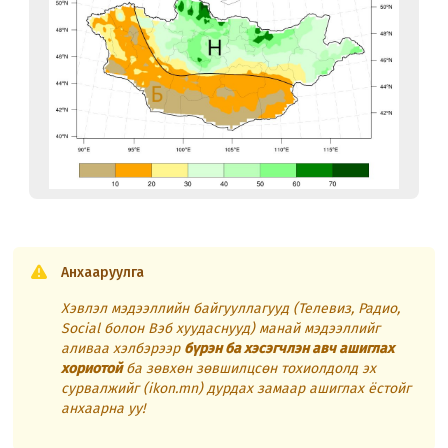
Анхааруулга
Хэвлэл мэдээллийн байгууллагууд (Телевиз, Радио,
Social болон Вэб хуудаснууд) манай мэдээллийг
аливаа хэлбэрээр
бүрэн ба хэсэгчлэн авч ашиглах
хориотой
ба зөвхөн зөвшилцсөн тохиолдолд эх
сурвалжийг (ikon.mn) дурдах замаар ашиглах ёстойг
анхаарна уу!