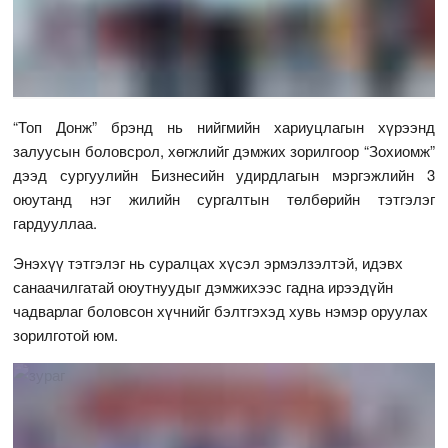
“Топ Донж” брэнд нь нийгмийн хариуцлагын хүрээнд
залуусын боловсрол, хөгжлийг дэмжих зорилгоор “Зохиомж”
дээд сургуулийн Бизнесийн удирдлагын мэргэжлийн 3
оюутанд нэг жилийн сургалтын төлбөрийн тэтгэлэг
гардууллаа.
Энэхүү тэтгэлэг нь суралцах хүсэл эрмэлзэлтэй, идэвх
санаачилгатай оюутнуудыг дэмжихээс гадна ирээдүйн
чадварлаг боловсон хүчнийг бэлтгэхэд хувь нэмэр оруулах
зорилготой юм.