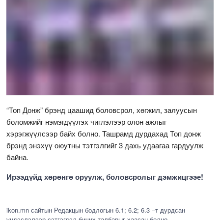
“Топ Донж” брэнд цаашид боловсрол, хөгжил, залуусын
боломжийг нэмэгдүүлэх чиглэлээр олон ажлыг
хэрэгжүүлсээр байх болно. Ташрамд дурдахад Топ донж
брэнд энэхүү оюутны тэтгэлгийг 3 дахь удаагаа гардуулж
байна.
Ирээдүйд хөрөнгө оруулж, боловсролыг дэмжицгээе!
ikon.mn сайтын Редакцын бодлогын 6.1; 6.2; 6.3 –т дурдсан
үндэслэлээр сэтгэгдэл бичих талбарыг хаасан болно.