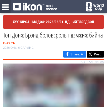
ХУУЧИРСАН МЭДЭЭ: 2026/06/01-НД НИЙТЛЭГДСЭН
Топ Донж Брэнд боловсролыг дэмжиж байна
IKON.MN
2026 ОНЫ 6 САРЫН 1
Share
: 4
Post
СУРТАЛЧИЛГАА