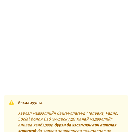
Анхааруулга
Хэвлэл мэдээллийн байгууллагууд (Телевиз, Радио,
Social болон Вэб хуудаснууд) манай мэдээллийг
аливаа хэлбэрээр
бүрэн ба хэсэгчлэн авч ашиглах
хориотой
ба зөвхөн зөвшилцсөн тохиолдолд эх