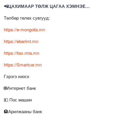
📲ЦАХИМААР ТӨЛЖ ЦАГАА ХЭМНЭE…
Төлбөр төлөх сувгууд:
https://e-mongolia.mn
https://ebarimt.mn
https://itax.mta.mn
https://Smartcar.mn
Гэрэгэ киоск
🌐Интернет банк
💵 Пос машин
🏦Арилжааны банк