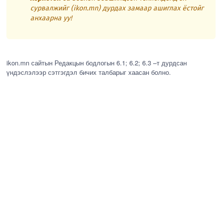
сурвалжийг (ikon.mn) дурдах замаар ашиглах ёстойг
анхаарна уу!
ikon.mn сайтын Редакцын бодлогын 6.1; 6.2; 6.3 –т дурдсан
үндэслэлээр сэтгэгдэл бичих талбарыг хаасан болно.