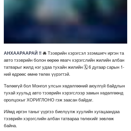
АНХААРААРАЙ ‼
🚘 Тээврийн хэрэгсэл эзэмшигч иргэн та
авто тээврийн болон өөрөө явагч хэрэгслийн жилийн албан
татварыг жилд нэг удаа тухайн жилийн 🗓 6 дугаар сарын 1-
ний өдрөөс өмнө төлөх үүрэгтэй.
Төлөөгүй бол Монгол улсын хөдөлгөөний аюулгүй байдлын
тухай хуульд авто тээврийн хэрэгслээр замын хөдөлгөөнд
оролцохыг ХОРИГЛОНО гэж заасан байдаг.
Иймд иргэн таныг үүргээ биелүүлж хуулийн хугацаандаа
тээврийн хэрэгслийн албан татвараа төлөхийг зөвлөж
байна.