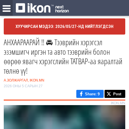
ХУУЧИРСАН МЭДЭЭ: 2026/05/27-НД НИЙТЛЭГДСЭН
АНХААРААРАЙ ‼ 🚘 Тээврийн хэрэгсэл
эзэмшигч иргэн та авто тээврийн болон
өөрөө явагч хэрэгслийн ТАТВАР-аа яаралтай
төлнө үү!
А.ЗОЛЖАРГАЛ, IKON.MN
2026 ОНЫ 5 САРЫН 27
Share
: 9
Post
IKON.MN