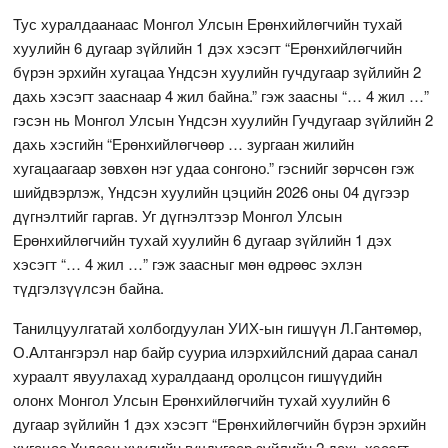
Тус хуралдаанаас Монгол Улсын Ерөнхийлөгчийн тухай
хуулийн 6 дугаар зүйлийн 1 дэх хэсэгт “Ерөнхийлөгчийн
бүрэн эрхийн хугацаа Үндсэн хуулийн гучдугаар зүйлийн 2
дахь хэсэгт зааснаар 4 жил байна.” гэж заасны “… 4 жил …”
гэсэн нь Монгол Улсын Үндсэн хуулийн Гучдугаар зүйлийн 2
дахь хэсгийн “Ерөнхийлөгчөөр … зургаан жилийн
хугацаагаар зөвхөн нэг удаа сонгоно.” гэснийг зөрчсөн гэж
шийдвэрлэж, Үндсэн хуулийн цэцийн 2026 оны 04 дүгээр
дүгнэлтийг гаргав. Уг дүгнэлтээр Монгол Улсын
Ерөнхийлөгчийн тухай хуулийн 6 дугаар зүйлийн 1 дэх
хэсэгт “… 4 жил …” гэж заасныг мөн өдрөөс эхлэн
түдгэлзүүлсэн байна.
Танилцуулгатай холбогдуулан УИХ-ын гишүүн Л.Гантөмөр,
О.Алтангэрэл нар байр сууриа илэрхийлсний дараа санал
хураалт явуулахад хуралдаанд оролцсон гишүүдийн
олонх Монгол Улсын Ерөнхийлөгчийн тухай хуулийн 6
дугаар зүйлийн 1 дэх хэсэгт “Ерөнхийлөгчийн бүрэн эрхийн
хугацаа Үндсэн хуулийн гучдугаар зүйлийн 2 дахь хэсэгт