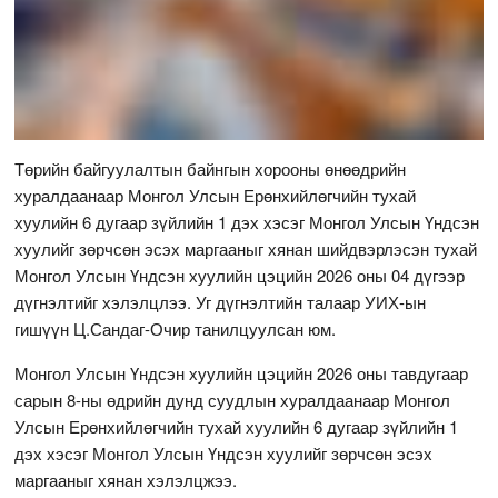
Төрийн байгуулалтын байнгын хорооны өнөөдрийн
хуралдаанаар Монгол Улсын Ерөнхийлөгчийн тухай
хуулийн 6 дугаар зүйлийн 1 дэх хэсэг Монгол Улсын Үндсэн
хуулийг зөрчсөн эсэх маргааныг хянан шийдвэрлэсэн тухай
Монгол Улсын Үндсэн хуулийн цэцийн 2026 оны 04 дүгээр
дүгнэлтийг хэлэлцлээ. Уг дүгнэлтийн талаар УИХ-ын
гишүүн Ц.Сандаг-Очир танилцуулсан юм.
Монгол Улсын Үндсэн хуулийн цэцийн 2026 оны тавдугаар
сарын 8-ны өдрийн дунд суудлын хуралдаанаар Монгол
Улсын Ерөнхийлөгчийн тухай хуулийн 6 дугаар зүйлийн 1
дэх хэсэг Монгол Улсын Үндсэн хуулийг зөрчсөн эсэх
маргааныг хянан хэлэлцжээ.