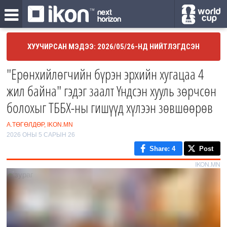
ХУУЧИРСАН МЭДЭЭ: 2026/05/26-НД НИЙТЛЭГДСЭН
"Ерөнхийлөгчийн бүрэн эрхийн хугацаа 4
жил байна" гэдэг заалт Үндсэн хууль зөрчсөн
болохыг ТББХ-ны гишүүд хүлээн зөвшөөрөв
А.ТӨГӨЛДӨР, IKON.MN
2026 ОНЫ 5 САРЫН 26
Share
: 4
Post
IKON.MN