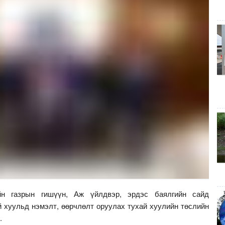
н газрын гишүүн, Аж үйлдвэр, эрдэс баялгийн сайд
 хуульд нэмэлт, өөрчлөлт оруулах тухай хуулийн төслийн
э.