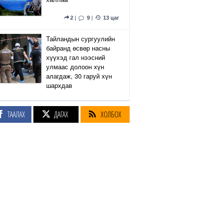
2
|
9
|
13 цаг
Тайландын сургуулийн
байранд өсвөр насны
хүүхэд гал нээсний
улмаас долоон хүн
алагдаж, 30 гаруй хүн
шархдав
4
|
13
|
13 цаг
ТААЛАХ
ДАГАХ
ХОЛБОХ
Екатеринбург хот дахь
Wildberries компанийн
агуулах Украины дроны
цохилтын улмаас
шатжээ
17
|
61
|
14 цаг
Элэгний өөхлөлт
оноштой бол ЗААВАЛ
УНШ