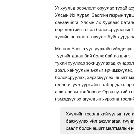
Уг хуульд өөрчлөлт оруулах тухай а
Улсын Их Хурал, Засгийн газрын түвш
санаачилга, Улсын Их Хурлаас батал
өөрчлөлтийн төсөл боловсруулсныг Г
хувийн өөрчлөлт оруулж буйг дурдла
Монгол Улсын уул уурхайн үйлдвэрл
түүнийг даган бий болж байгаа шинэ
тухай хуулиар зохицуулахад хүндрэлт
эрэл, хайгуулын ажлыг эрчимжүүлэх,
боловсруулах, хэрэгжүүлэх, ашигт 
геологи, уул уурхайн салбар дахь ор
ашигласны төлбөрөөс Орон нутгийн н
нэмэгдүүлэх агуулгын хүрээнд төсл
Хуулийн төсөлд хайгуулын тусга
баяжуулах үйл ажиллагаа, түүни
хаалт болон ашигт малтмалын н