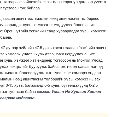
, татвараас зайлсхийх зэрэг олон сөрөг үр дагавар үүсгэж
г тусгасан гэж байлаа.
д заасан ашигт малтмалын нөөц ашигласны төлбөрөөс
 хуваарилдаг хувь, хэмжээг нэмэгдүүлэх болон ашигт
 Орон нутгийн хөгжлийн санд хуваарилдаг хувь, хэмжээг
 байна.
7 дугаар зүйлийн 47.5 дахь хэсэгт заасан “зэс”-ийн ашигт
с хамаарч үндсэн хувь дээр нэмж ногдуулах ашигт
 хувь, хэмжээг хэт өндрөөр тогтоосон нь Монгол Улсад
улах нөхцөлийг бууруулж байна гэж төсөл санаачлагчид
 малтмалын боловсруулалтын түвшнээс хамаарч үндсэн
тмалын нөөц ашигласны төлбөрийн хувь, хэмжээ нь зах
т 0-15 хувь, баяжмалд 0-5 хувь, бүтээгдэхүүнд 0-2.5
лтыг тусгасан байна
хэмээн Улсын Их Хурлын Хэвлэл
газраас мэдээлэв.