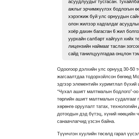
асуудлуудыг тусгасан. Тухайлба
ажлыг эрчимжүүлэх бодлогын өө
хэрэгжиж буй улс орнуудын сай
олон жилээр хадгалдаг асуудлыг
хоёр дахин багасган 6 жил болго
уурхайн салбарт хайгуул хийх т
лицензийн наймааг таслан зогсо
сайд танилцуулгадаа онцлон тэ
Одоогоор дэлхийн улс орнууд 30-50 
жагсаалтдаа тодорхойлсон бөгөөд Мо
эдгээр элементийн хуримтлал бүхий ц
“Чухал ашигт малтмалын бодлого”-оо
төрлийн ашигт малтмалын судалгааг г
хөрөнгө оруулалт татах, технологийн
дотоодын дэд бүтэц, хүний нөөцийн 
санаачлагчид үзсэн байна.
Түүнчлэн хуулийн төсөлд гарал үүсэ