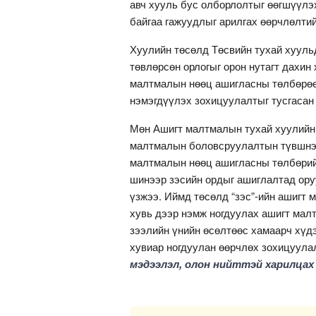
авч хууль бус олборлолтыг өөгшүүлэх
байгаа гажуудлыг арилгах өөрчлөлтий
Хуулийн төсөлд Төсвийн тухай хууль
төвлөрсөн орлогыг орон нутагт дахин
малтмалын нөөц ашигласны төлбөрөөс
нэмэгдүүлэх зохицуулалтыг тусгасан
Мөн Ашигт малтмалын тухай хуулийн 4
малтмалын боловсруулалтын түвшнээ
малтмалын нөөц ашигласны төлбөрийн
шинээр зэсийн ордыг ашиглалтад ору
үзжээ. Иймд төсөлд “зэс”-ийн ашигт
хувь дээр нэмж ногдуулах ашигт мал
зээлийн үнийн өсөлтөөс хамаарч хүдэр
хувиар ногдуулан өөрчлөх зохицуула
мэдээлэл, олон нийттэй харилцах 