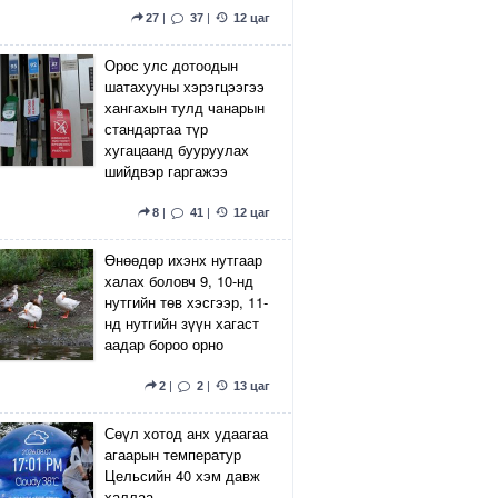
27
|
37
|
12 цаг
Орос улс дотоодын
шатахууны хэрэгцээгээ
хангахын тулд чанарын
стандартаа түр
хугацаанд бууруулах
шийдвэр гаргажээ
8
|
41
|
12 цаг
Өнөөдөр ихэнх нутгаар
халах боловч 9, 10-нд
нутгийн төв хэсгээр, 11-
нд нутгийн зүүн хагаст
аадар бороо орно
2
|
2
|
13 цаг
Сөүл хотод анх удаагаа
агаарын температур
Цельсийн 40 хэм давж
халлаа