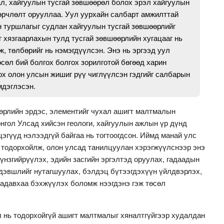
л, хайгуулын тусгай зөвшөөрөл болох эрэл хайгуулын
рчлөлт орууллаа. Уул уурхайн салбарт амжилттай
н туршлагыг судлан хайгуулын тусгай зөвшөөрлийг
 хязгаарлахын тулд тусгай зөвшөөрлийн хугацааг нь
ж, төлбөрийг нь нэмэгдүүлсэн. Энэ нь эргээд уул
өсөл бий болгох болгох зорилготой бөгөөд харин
ох олон улсын жишиг рүү чиглүүлсэн гэдгийг салбарын
мдэглэсэн.
төрлийн эрдэс, элементийг чухал ашигт малтмалын
нгол Улсад хийсэн геологи, хайгуулын ажлын үр дүнд
эгүүд нэлээдгүй байгаа нь тогтоогдсон. Иймд манай улс
 тодорхойлж, олон улсад танилцуулан хэрэгжүүлснээр энэ
үнзгийрүүлэх, эдийн засгийн эргэлтэд оруулах, гадаадын
 дэвшлийг нутагшуулах, бэлдэц бүтээгдэхүүн үйлдвэрлэх,
чадавхаа бэхжүүлэх боломж нээгдэнэ гэж төсөл
л нь тодорхойгүй ашигт малтмалыг хяналтгүйгээр худалдан