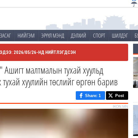
ЗАСАГ
НИЙГЭМ
ЭРҮҮЛ МЭНД
ДЭЛХИЙ
СПОРТ
ШИЛДЭГ
Б
ЭДЭЭ: 2026/05/26-НД НИЙТЛЭГДСЭН
" Ашигт малтмалын тухай хуульд
х тухай хуулийн төслийг өргөн барив
Share
: 1
Post
IKON.MN