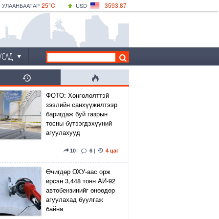
25°C
3593.87
УЛААНБААТАР
USD
|
24°C
ДАРХАН
532.66
CNY
21°C
ЭРДЭНЭТ
4141.04
EUR
УСАД
ФОТО: Хөнгөлөлттэй
зээлийн санхүүжилтээр
баригдаж буй газрын
тосны бүтээгдэхүүний
агуулахууд
10
|
6
|
4 цаг
Өчигдөр ОХУ-аас орж
ирсэн 3,448 тонн АИ-92
автобензинийг өнөөдөр
агуулахад буулгаж
байна