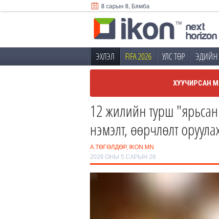
8 сарын 8, Бямба
ЭХЛЭЛ
FIFA 2026
УЛС ТӨР
ЭДИЙН 
ХУУЧИРСАН М
12 жилийн турш "ярьсан
нэмэлт, өөрчлөлт оруула
А.ТӨГӨЛДӨР, IKON.MN
2026 ОНЫ 5 САРЫН 26