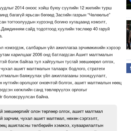
суудлыг 2014 оноос хойш буюу сүүлийн 12 жилийн турш
инд багагүй ярьсан бөгөөд Засгийн газрын “Чөлөөлье”
сан тогтоолуудын хүрээнд богино хугацаанд нэмэлт,
.Дамдинням сайд тодотгоод хуулийн төслөөр 40 гаруй
а.
эл нэмэгдэж, салбарын үйл ажиллагаа эрчимжихийн хэрээр
 тутам харилцааг 2006 онд батлагдсан Ашигт малтмалын
эй болж байгаа тул хайгуулын тусгай зөвшөөрөл олгох,
 чухал ашигт малтмалын талаарх бодлого, стратеги
малтмалын баяжуулах үйл ажиллагааны зохицуулалт,
он нутгийн оролцоог оновчтой болгох, ашигт малтмалын нөөц
эгдсэн хөгжлийн санд төвлөрүүлэх орлогыг
ийг боловсруулсан байна.
й зөвшөөрлийг олон төрлөөр олгох, ашигт малтмал
й зарчим, чухал ашигт малтмал, нөхөн сэргээлт,
өөц ашигласны төлбөрийн хэмжээ, хуваарилалтын