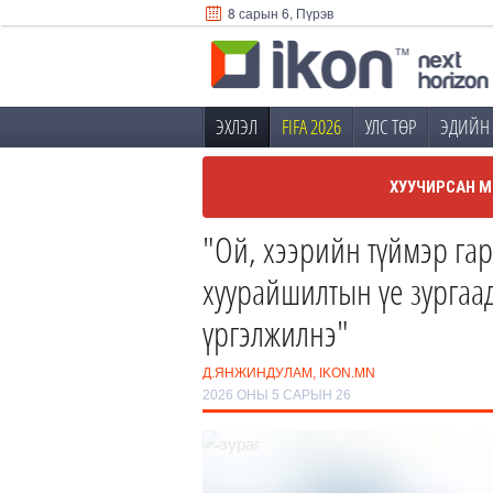
8 сарын 6, Пүрэв
ЭХЛЭЛ
FIFA 2026
УЛС ТӨР
ЭДИЙН 
ХУУЧИРСАН М
"Ой, хээрийн түймэр га
хуурайшилтын үе зургаад
үргэлжилнэ"
Д.ЯНЖИНДУЛАМ, IKON.MN
2026 ОНЫ 5 САРЫН 26