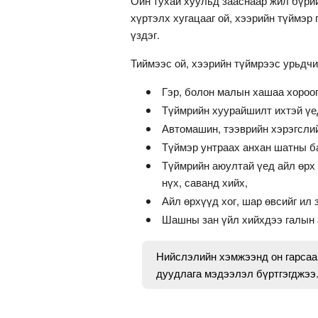
Ойн тухай хуульд зааснаар жил бүрий
хүртэлх хугацааг ой, хээрийн түймэр
үздэг.
Тиймээс ой, хээрийн түймрээс урьдч
Гэр, болон малын хашаа хороог
Түймрийн хуурайшилт ихтэй үед 
Автомашин, тээврийн хэрэгслий
Түймэр унтраах анхан шатны ба
Түймрийн аюултай үед айл өрх 
нүх, саванд хийх,
Айл өрхүүд хог, шар өвсийг ил 
Шашны зан үйл хийхдээ галын 
Нийслэлийн хэмжээнд он гарсаар
дуудлага мэдээлэл бүртгэгджээ