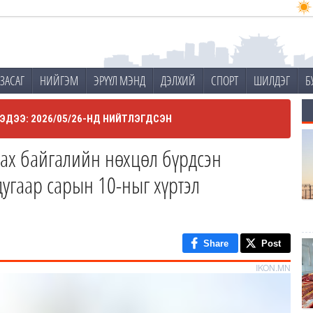
ЗАСАГ
НИЙГЭМ
ЭРҮҮЛ МЭНД
ДЭЛХИЙ
СПОРТ
ШИЛДЭГ
Б
ЭДЭЭ: 2026/05/26-НД НИЙТЛЭГДСЭН
рах байгалийн нөхцөл бүрдсэн
угаар сарын 10-ныг хүртэл
Share
Post
IKON.MN