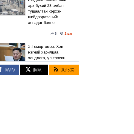
эрх бүхий 23 албан
тушаалтан хэрхэн
шийдвэрлэснийг
хянадаг болно
8
|
2 цаг
З.Төмөртөмөө: Хэн
нэгний харилцаа
хандлага, үл тоосон
байдлаас болж өргөдөл
нэмэгдэж байна
ТААЛАХ
ДАГАХ
ХОЛБОХ
12
|
17
|
2 цаг
"Монголын авто замын
талаас илүү хувь нь 13-
аас дээш жилийн
насжилттай"
4
|
6
|
2 цаг
Монголоос UFC-д