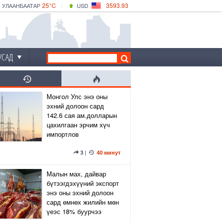
25°C
3593.93
УЛААНБААТАР
USD
|
27°C
ДАРХАН
532.39
CNY
24°C
ЭРДЭНЭТ
4149.01
EUR
УСАД
Монгол Улс энэ оны
эхний долоон сард
142.6 сая ам.долларын
цахилгаан эрчим хүч
импортлов
3
|
40 минут
Малын мах, дайвар
бүтээгдэхүүний экспорт
энэ оны эхний долоон
сард өмнөх жилийн мөн
үеэс 18% буурчээ