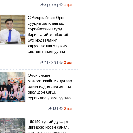
2
|
6
|
1 цаг
С.Амарсайхан: Орон
сууцны залилангаас
сэргийлэхийн тулд
барилгатай холбоотой
бүх мэдээллийг
харуулах шинэ цахим
систем танилцуулна
7
|
9
|
2 цаг
Олон улсын
математикийн 67 дугаар
олимпиадад амжилттай
оролцсон багш,
сурагчдаа урамшууллаа
13
|
2 цаг
150150 тусгай дугаарт
иргэдээс ирсэн санал,
гомдлыг нийслэлийн