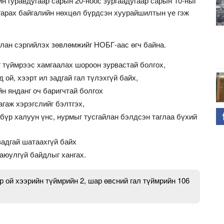
н гуравдугаар сарын 20-ноос зургаадугаар сарын 10-ныг
 гарах байгалийн нөхцөл бүрдсэн хуурайшилтын үе гэж
илан сэргийлэх зөвлөмжийг НОБГ-аас өгч байна.
 түймрээс хамгаалах шороон зурвастай болгох,
ой, хээрт ил задгай гал түлэхгүй байх,
н янданг оч баригчтай болгох
гаж хэрэгслийг бэлтгэх,
бүр халуун үнс, нурмыг тусгайлан бэлдсэн таглаа бүхий
задгай шатаахгүй байх
аюулгүй байдлыг хангах.
 ой хээрийн түймрийн 2, шар өвсний гал түймрийн 106
.