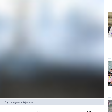
Гэрэл зургийг Mpa.mn