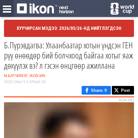
ХУУЧИРСАН МЭДЭЭ: 2026/05/26-НД НИЙТЛЭГДСЭН
Б.Пүрэвдагва: Улаанбаатар хотын үндсэн ГЕН
рүү өнөөдөр бий болчхоод байгаа хотыг яаж
дөхүүлэх вэ? л гэсэн өнцгөөр ажиллана
М.БАТЧИМЭГ, IKON.MN
2026 ОНЫ 5 САРЫН 26
Share
: 9
Post
IKON.MN