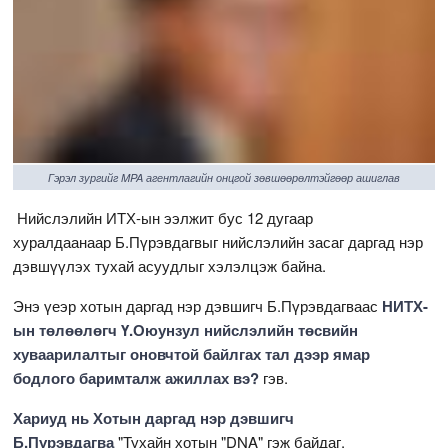
Гэрэл зургийг MPA агентлагийн онцгой зөвшөөрөлтэйгөөр ашиглав
Нийслэлийн ИТХ-ын ээлжит бус 12 дугаар
хуралдаанаар Б.Пүрэвдагвыг нийслэлийн засаг даргад нэр
дэвшүүлэх тухай асуудлыг хэлэлцэж байна.
Энэ үеэр хотын даргад нэр дэвшигч Б.Пүрэвдагваас
НИТХ-
ын төлөөлөгч Ү.Оюунзул нийслэлийн төсвийн
хуваарилалтыг оновчтой байлгах тал дээр ямар
бодлого баримталж ажиллах вэ?
гэв.
Хариуд нь Хотын даргад нэр дэвшигч
Б.Пүрэвдагва
"Тухайн хотын "DNA" гэж байдаг.