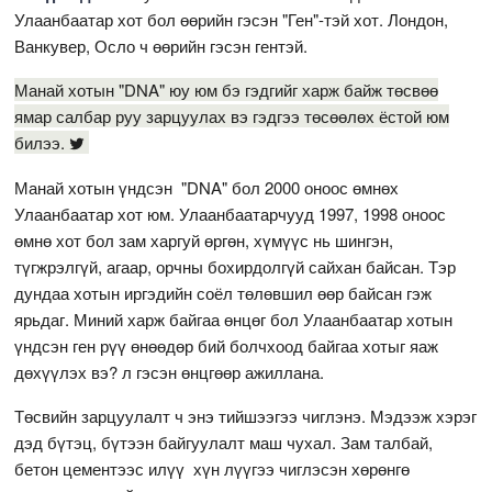
Улаанбаатар хот бол өөрийн гэсэн "Ген"-тэй хот. Лондон,
Ванкувер, Осло ч өөрийн гэсэн гентэй.
Манай хотын "DNA" юу юм бэ гэдгийг харж байж төсвөө
ямар салбар руу зарцуулах вэ гэдгээ төсөөлөх ёстой юм
билээ.
Манай хотын үндсэн "DNA" бол 2000 оноос өмнөх
Улаанбаатар хот юм. Улаанбаатарчууд 1997, 1998 оноос
өмнө хот бол зам харгуй өргөн, хүмүүс нь шингэн,
түгжрэлгүй, агаар, орчны бохирдолгүй сайхан байсан. Тэр
дундаа хотын иргэдийн соёл төлөвшил өөр байсан гэж
ярьдаг. Миний харж байгаа өнцөг бол Улаанбаатар хотын
үндсэн ген рүү өнөөдөр бий болчхоод байгаа хотыг яаж
дөхүүлэх вэ? л гэсэн өнцгөөр ажиллана.
Төсвийн зарцуулалт ч энэ тийшээгээ чиглэнэ. Мэдээж хэрэг
дэд бүтэц, бүтээн байгуулалт маш чухал. Зам талбай,
бетон цементээс илүү хүн лүүгээ чиглэсэн хөрөнгө