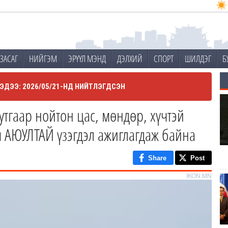
ЗАСАГ
НИЙГЭМ
ЭРҮҮЛ МЭНД
ДЭЛХИЙ
СПОРТ
ШИЛДЭГ
Б
ЭДЭЭ: 2026/05/21-НД НИЙТЛЭГДСЭН
тгаар нойтон цас, мөндөр, хүчтэй
 АЮУЛТАЙ үзэгдэл ажиглагдаж байна
Share
Post
IKON.MN