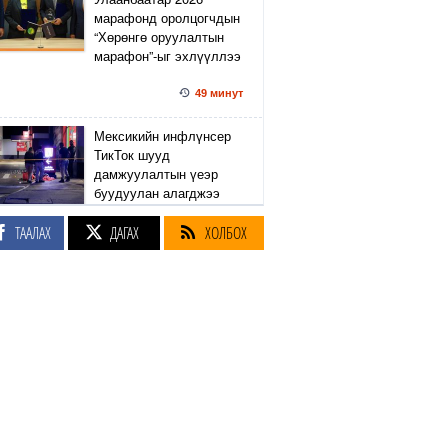
марафонд оролцогчдын
“Хөрөнгө оруулалтын
марафон”-ыг эхлүүллээ
49 минут
Мексикийн инфлүнсер
ТикТок шууд
дамжуулалтын үеэр
буудуулан алагджээ
ТААЛАХ
ДАГАХ
ХОЛБОХ
4
|
2
|
1 цаг
Энэ сарын 8-ны өдөр
хүртэл ихэнх нутгаар
хална
2
|
1 цаг
Японы амьтны
хүрээлэнд агаарын хэт
халалтын улмаас