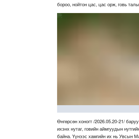
бороо, нойтон цас, цас орж, говь та
Өнгөрсөн хоногт /2026.05.20-21/ бару
ихэнх нутаг, говийн аймгуудын нутгий
байна. Үүнээс хамгийн их нь Увсын М