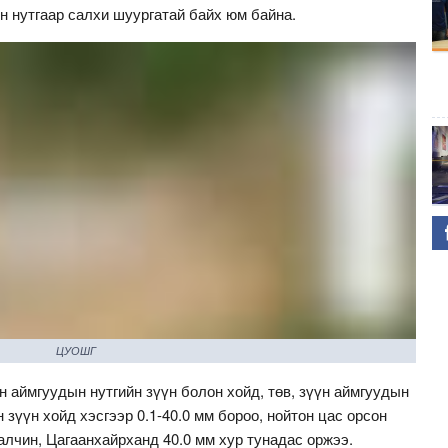
лын нутгаар салхи шуургатай байх юм байна.
ЦУОШГ
ун аймгуудын нутгийн зүүн болон хойд, төв, зүүн аймгуудын
н зүүн хойд хэсгээр 0.1-40.0 мм бороо, нойтон цас орсон
алчин, Цагаанхайрханд 40.0 мм хур тунадас оржээ.