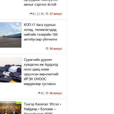
ажлыг сэргээх ёстой
6
|
8
|
17 минут
КОП-17 бага хурлын
зочид, төлөөлөгчдөд
нийтийн тээврийн 100
автобусаар үйлчилнэ
34 минут
Сурагчийн дүрэмт
хувцасны иж бүрдэлд
поло цамц нэмж
оруулсан өөрчлөлтийг
ИРЭХ ОНООС
мөрдөхөөр тусгажээ
6
|
46 минут
Тэнгэр Капитал “Итгэл •
Найдвар • Боломж –
Улаанбаатар 2026”