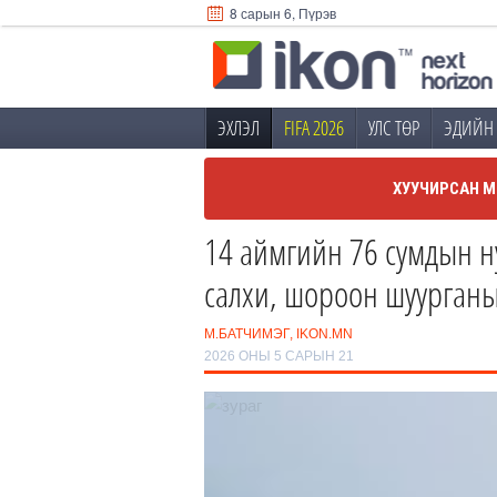
8 сарын 6, Пүрэв
ЭХЛЭЛ
FIFA 2026
УЛС ТӨР
ЭДИЙН 
ХУУЧИРСАН М
14 аймгийн 76 сумдын ну
салхи, шороон шуурганы
М.БАТЧИМЭГ, IKON.MN
2026 ОНЫ 5 САРЫН 21