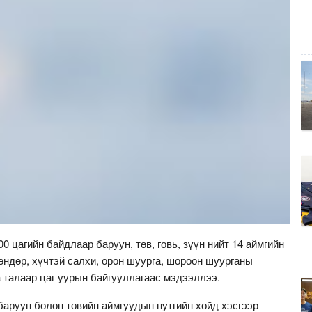
00 цагийн байдлаар баруун, төв, говь, зүүн нийт 14 аймгийн
мөндөр, хүчтэй салхи, орон шуурга, шороон шуурганы
 талаар цаг уурын байгууллагаас мэдээллээ.
 баруун болон төвийн аймгуудын нутгийн хойд хэсгээр