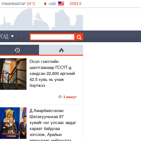
24°C
3593.5
УЛААНБААТАР
USD
|
27°C
ДАРХАН
532.56
CNY
25°C
ЭРДЭНЭТ
4146.36
EUR
УСАД
Осол гэмтлийн
шалтгаанаар ГССҮТ-д
хандсан 22,600 иргэний
42.5 хувь нь унаж
бэртжээ
3 минут
Д.Амарбаясгалан:
Шатахууныхаа 97
хувийг нэг улсаас авдаг
хараат байдлаа
зогсоож, Арабын
орнуудаас нийлүүлэх