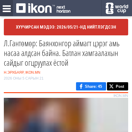
ХУУЧИРСАН МЭДЭЭ: 2026/05/21-НД НИЙТЛЭГДСЭН
Л.Гантөмөр: Баянхонгор аймагт цэрэг амь
насаа алдсан байна. Батлан хамгаалахын
сайдыг огцруулах ёстой
Н.ЭРХБАЯР, IKON.MN
2026 ОНЫ 5 САРЫН 21
Share
: 45
Post
IKON.MN