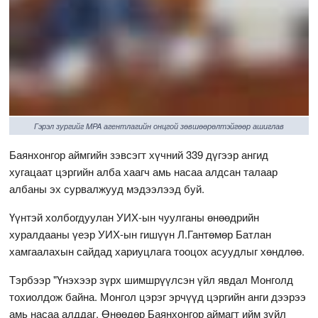
Гэрэл зургийг MPA агентлагийн онцгой зөвшөөрөлтэйгөөр ашиглав
Баянхонгор аймгийн зэвсэгт хүчний 339 дүгээр ангид
хугацаат цэргийн алба хаагч амь насаа алдсан талаар
албаны эх сурвалжууд мэдээлээд буй.
Үүнтэй холбогдуулан УИХ-ын чуулганы өнөөдрийн
хуралдааны үеэр УИХ-ын гишүүн Л.Гантөмөр Батлан
хамгаалахын сайдад хариуцлага тооцох асуудлыг хөндлөө.
Тэрбээр "Үнэхээр зүрх шимшрүүлсэн үйл явдал Монголд
тохиолдож байна. Монгол цэрэг эрчүүд цэргийн анги дээрээ
амь насаа алддаг. Өнөөдөр Баянхонгор аймагт ийм зүйл