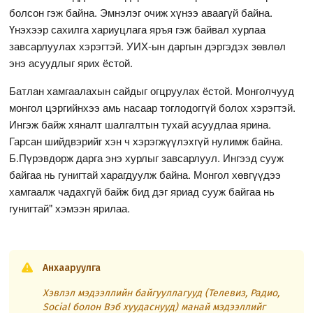
болсон гэж байна. Эмнэлэг очиж хүнээ аваагүй байна.
Үнэхээр сахилга хариуцлага яръя гэж байвал хурлаа
завсарлуулах хэрэгтэй. УИХ-ын даргын дэргэдэх зөвлөл
энэ асуудлыг ярих ёстой.
Батлан хамгаалахын сайдыг огцруулах ёстой. Монголчууд
монгол цэргийнхээ амь насаар тоглодоггүй болох хэрэгтэй.
Ингэж байж хяналт шалгалтын тухай асуудлаа ярина.
Гарсан шийдвэрийг хэн ч хэрэгжүүлэхгүй нулимж байна.
Б.Пүрэвдорж дарга энэ хурлыг завсарлуул. Ингээд сууж
байгаа нь гунигтай харагдуулж байна. Монгол хөвгүүдээ
хамгаалж чадахгүй байж бид дэг яриад сууж байгаа нь
гунигтай" хэмээн ярилаа.
Анхааруулга
Хэвлэл мэдээллийн байгууллагууд (Телевиз, Радио,
Social болон Вэб хуудаснууд) манай мэдээллийг