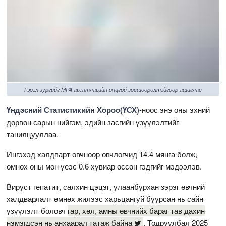
Гэрэл зургийг MPA агентлагийн онцгой зөвшөөрөлтэйгөөр ашиглав
Үндэсний Статистикийн Хороо(ҮСХ)
-ноос энэ оны эхний
дөрвөн сарын нийгэм, эдийн засгийн үзүүлэлтийг
танилцууллаа.
Ингэхэд халдварт өвчнөөр өвчлөгчид 14.4 мянга болж,
өмнөх оны мөн үеэс 0.6 хувиар өссөн гэдгийг мэдээлэв.
Вируст гепатит, салхин цэцэг, улаанбурхан зэрэг өвчний
халдварлалт өмнөх жилээс харьцангуй буурсан нь сайн
үзүүлэлт боловч
гар, хөл, амны өвчнийх бараг тав дахин
нэмэгдсэн нь анхаарал татаж байна
. Тодруулбал 2025