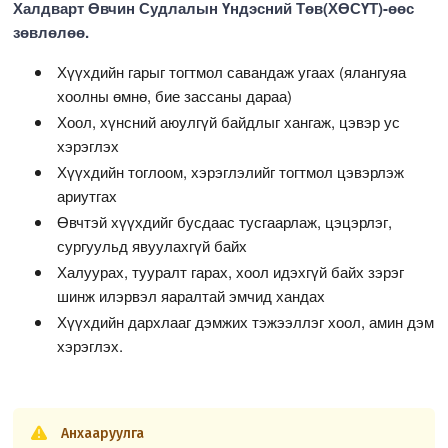
Халдварт Өвчин Судлалын Үндэсний Төв(ХӨСҮТ)-өөс
зөвлөлөө.
Хүүхдийн гарыг тогтмол савандаж угаах (ялангуяа
хоолны өмнө, бие зассаны дараа)
Хоол, хүнсний аюулгүй байдлыг хангаж, цэвэр ус
хэрэглэх
Хүүхдийн тоглоом, хэрэглэлийг тогтмол цэвэрлэж
ариутгах
Өвчтэй хүүхдийг бусдаас тусгаарлаж, цэцэрлэг,
сургуульд явуулахгүй байх
Халуурах, тууралт гарах, хоол идэхгүй байх зэрэг
шинж илэрвэл яаралтай эмчид хандах
Хүүхдийн дархлааг дэмжих тэжээллэг хоол, амин дэм
хэрэглэх.
Анхааруулга