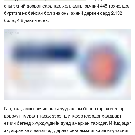
оны эхний дөрвөн сард гар, хөл, амны өвчний 445 тохиолдол
бүртгэгдэж байсан бол энэ оны эхний дөрвөн сард 2,132
болж, 4.8 дахин өсөв.
Гар, хөл, амны өвчин нь халуурах, ам болон гар, хөл дээр
цэврүүт тууралт гарах зэрэг шинжээр илэрдэг халдварт
өвчин бөгөөд хүүхдүүдийн дунд амархан тархдаг. Иймд эцэг
эх, асран хамгаалагчид дараах зөвлөмжийг хэрэгжүүлэхийг