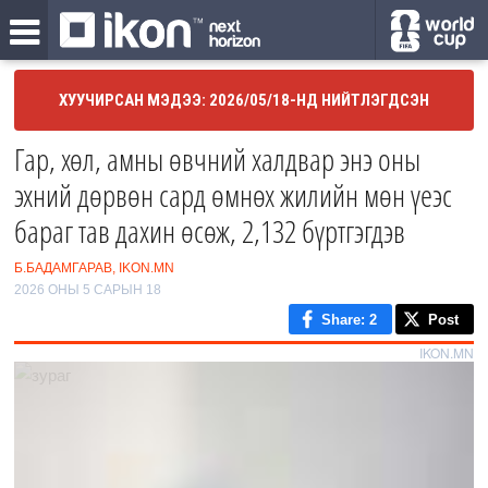
ХУУЧИРСАН МЭДЭЭ: 2026/05/18-НД НИЙТЛЭГДСЭН
Гар, хөл, амны өвчний халдвар энэ оны
эхний дөрвөн сард өмнөх жилийн мөн үеэс
бараг тав дахин өсөж, 2,132 бүртгэгдэв
Б.БАДАМГАРАВ, IKON.MN
2026 ОНЫ 5 САРЫН 18
Share
: 2
Post
IKON.MN