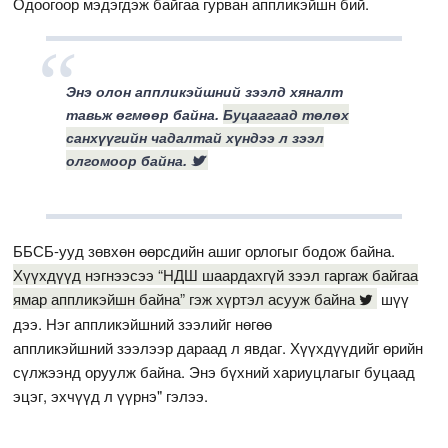
Одоогоор мэдэгдэж байгаа гурван аппликэйшн бий.
Энэ олон аппликэйшний зээлд хяналт
тавьж өгмөөр байна.
Буцаагаад төлөх
санхүүгийн чадалтай хүндээ л зээл
олгомоор байна.
ББСБ-ууд зөвхөн өөрсдийн ашиг орлогыг бодож байна.
Хүүхдүүд нэгнээсээ “НДШ шаардахгүй зээл гаргаж байгаа
ямар аппликэйшн байна” гэж хүртэл асууж байна
шүү
дээ. Нэг аппликэйшний зээлийг нөгөө
аппликэйшний зээлээр дараад л явдаг. Хүүхдүүдийг өрийн
сүлжээнд оруулж байна. Энэ бүхний хариуцлагыг буцаад
эцэг, эхчүүд л үүрнэ" гэлээ.