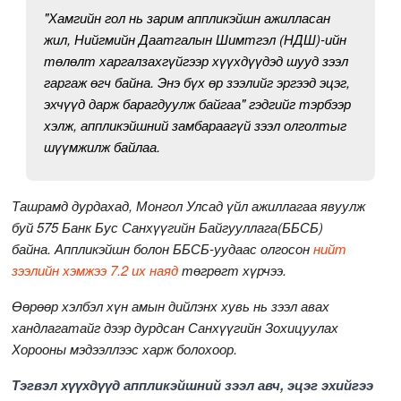
"Хамгийн гол нь зарим аппликэйшн ажилласан
жил, Нийгмийн Даатгалын Шимтгэл (НДШ)-ийн
төлөлт харгалзахгүйгээр хүүхдүүдэд шууд зээл
гаргаж өгч байна. Энэ бүх өр зээлийг эргээд эцэг,
эхчүүд дарж барагдуулж байгаа" гэдгийг тэрбээр
хэлж, аппликэйшний замбараагүй зээл олголтыг
шүүмжилж байлаа.
Ташрамд дурдахад, Монгол Улсад үйл ажиллагаа явуулж
буй 575 Банк Бус Санхүүгийн Байгууллага(ББСБ)
байна. Аппликэйшн болон ББСБ-уудаас олгосон
нийт
зээлийн хэмжээ 7.2 их наяд
төгрөгт хүрчээ.
Өөрөөр хэлбэл хүн амын дийлэнх хувь нь зээл авах
хандлагатайг дээр дурдсан Санхүүгийн Зохицуулах
Хорооны мэдээллээс харж болохоор.
Тэгвэл хүүхдүүд аппликэйшний зээл авч, эцэг эхийгээ