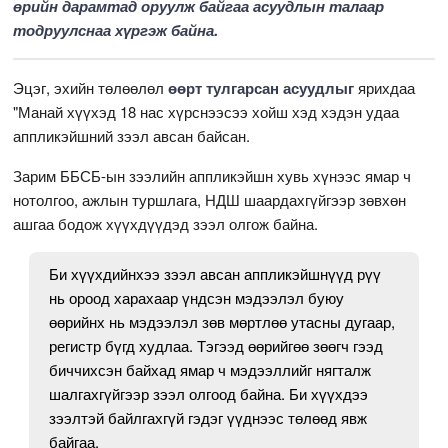
өрийн дарамтад оруулж байгаа асуудлын талаар
тодруулснаа хүргэж байна.
Эцэг, эхийн төлөөлөл
өөрт тулгарсан асуудлыг
ярихдаа
"Манай хүүхэд 18 нас хүрснээсээ хойш хэд хэдэн удаа
аппликэйшний зээл авсан байсан.
Зарим ББСБ-ын зээлийн аппликэйшн хувь хүнээс ямар ч
нотолгоо, ажлын туршлага, НДШ шаардахгүйгээр зөвхөн
ашгаа бодож хүүхдүүдэд зээл олгож байна.
Би хүүхдийнхээ зээл авсан аппликэйшнүүд рүү
нь ороод харахаар үндсэн мэдээлэл буюу
өөрийнх нь мэдээлэл зөв мөртлөө утасны дугаар,
регистр бүгд худлаа. Тэгээд өөрийгөө зөөгч гээд
биччихсэн байхад ямар ч мэдээллийг нягталж
шалгахгүйгээр зээл олгоод байна. Би хүүхдээ
зээлтэй байлгахгүй гэдэг үүднээс төлөөд явж
байгаа.