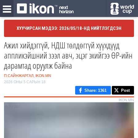
ХУУЧИРСАН МЭДЭЭ: 2026/05/18-НД НИЙТЛЭГДСЭН
Ажил хийдэггүй, НДШ төлдөггүй хүүхдүүд
аппликэйшний зээл авч, эцэг эхийгээ ӨР-ийн
дарамтад оруулж байна
П.САЙНЖАРГАЛ, IKON.MN
2026 ОНЫ 5 САРЫН 18
Share
: 1361
Post
IKON.MN