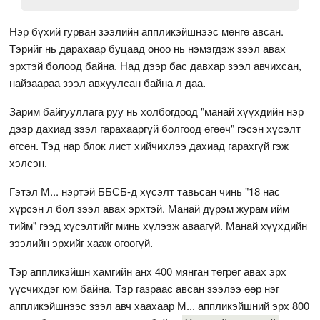
Нэр бүхий гурван зээлийн аппликэйшнээс мөнгө авсан.
Тэрийг нь дарахаар буцаад оноо нь нэмэгдэж зээл авах
эрхтэй болоод байна. Над дээр бас давхар зээл авчихсан,
найзаараа зээл авхуулсан байна л даа.
Зарим байгууллага руу нь холбогдоод "манай хүүхдийн нэр
дээр дахиад зээл гарахааргүй болгоод өгөөч" гэсэн хүсэлт
өгсөн. Тэд нар блок лист хийчихлээ дахиад гарахгүй гэж
хэлсэн.
Гэтэл М... нэртэй ББСБ-д хүсэлт тавьсан чинь "18 нас
хүрсэн л бол зээл авах эрхтэй. Манай дүрэм журам ийм
тийм" гээд хүсэлтийг минь хүлээж аваагүй. Манай хүүхдийн
зээлийн эрхийг хааж өгөөгүй.
Тэр аппликэйшн хамгийн анх 400 мянган төгрөг авах эрх
үүсчихдэг юм байна. Тэр газраас авсан зээлээ өөр нэг
аппликэйшнээс зээл авч хаахаар М... аппликэйшний эрх 800