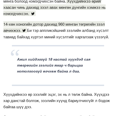
мянга болоод нэмэгдчихсэн байна.
Хүүхдийнхээ өрийг
хаасан чинь дахиад зээл авах мөнгөн дүнгийн хэмжээ нь
нэмэгдчихсэн.
14-хөн хоногийн дотор дахиад 960 мянган төгрөгийн зээл
авчихжээ.
Би тэр аппликэйшний зээлийн албанд хүсэлт
тавиад байхад хүртэл миний хүсэлтийг харгалзаж үзээгүй.
Ажил хийдэггүй 18 настай хүүхдэд сая
төгрөгийн зээлийг ямар ч барьцаа
нотолгоогүй өгчхөж байна л даа.
Хүүхдийнхээ өр зээлийг эцэг, эх нь л төлж байна. Хүүхдээ
хар данстай болгож, зээлийн хүүнд бариулчихгүйг л бодож
байгаа шүү дээ.