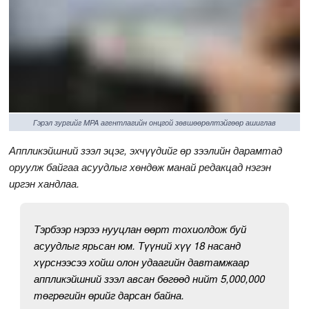
Гэрэл зургийг MPA агентлагийн онцгой зөвшөөрөлтэйгөөр ашиглав
Аппликэйшний зээл эцэг, эхчүүдийг өр зээлийн дарамтад
оруулж байгаа асуудлыг хөндөж манай редакцад нэгэн
иргэн хандлаа.
Тэрбээр нэрээ нууцлан өөрт тохиолдож буй
асуудлыг ярьсан юм. Түүний хүү 18 насанд
хүрснээсээ хойш олон удаагийн давтамжаар
аппликэйшний зээл авсан бөгөөд нийт 5,000,000
төгрөгийн өрийг дарсан байна.