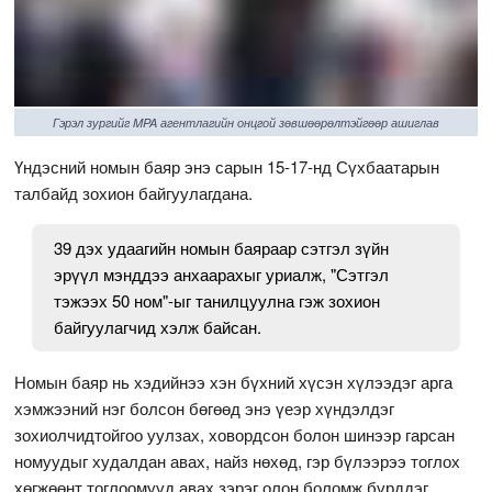
Гэрэл зургийг MPA агентлагийн онцгой зөвшөөрөлтэйгөөр ашиглав
Үндэсний номын баяр энэ сарын 15-17-нд Сүхбаатарын
талбайд зохион байгуулагдана.
39 дэх удаагийн номын баяраар сэтгэл зүйн
эрүүл мэнддээ анхаарахыг уриалж, "Сэтгэл
тэжээх 50 ном"-ыг танилцуулна гэж зохион
байгуулагчид хэлж байсан.
Номын баяр нь хэдийнээ хэн бүхний хүсэн хүлээдэг арга
хэмжээний нэг болсон бөгөөд энэ үеэр хүндэлдэг
зохиолчидтойгоо уулзах, ховордсон болон шинээр гарсан
номуудыг худалдан авах, найз нөхөд, гэр бүлээрээ тоглох
хөгжөөнт тоглоомууд авах зэрэг олон боломж бүрддэг