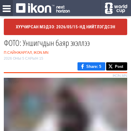
ХУУЧИРСАН МЭДЭЭ: 2026/05/15-НД НИЙТЛЭГДСЭН
ФОТО: Уншигчдын баяр эхэллээ
П.САЙНЖАРГАЛ, IKON.MN
2026 ОНЫ 5 САРЫН 15
Share
: 5
Post
IKON.MN