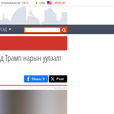
19°C
3593.87
УЛААНБААТАР
USD
|
19°C
ДАРХАН
532.66
CNY
17°C
ЭРДЭНЭТ
4141.04
EUR
УСАД
 Трамп нарын уулзалт
Share
: 9
Post
IKON.MN