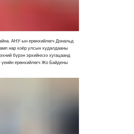
байна. АНУ-ын ерөнхийлөгч Дональд
рамп нар хоёр улсын худалдааны
эхний бүрэн эрхийнхээ хугацаанд
н үеийн ерөнхийлөгч Жо Байдены