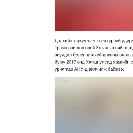
Дэлхийн тэргүүлэгч хоёр гүрний уди
Трамп өчигдөр орой Хятадын нийслэл
асуудал болон дэлхий дахины олон а
буюу 2017 онд Хятад улсад хамгийн 
урилгаар АНУ-д айлчилж байжээ.