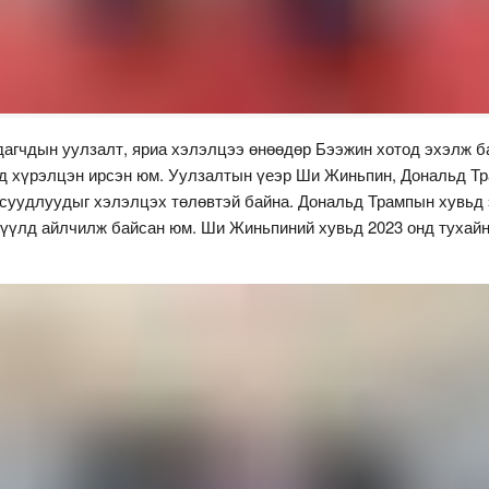
рдагчдын уулзалт, яриа хэлэлцээ өнөөдөр Бээжин хотод эхэлж 
д хүрэлцэн ирсэн юм. Уулзалтын үеэр Ши Жиньпин, Дональд Т
суудлуудыг хэлэлцэх төлөвтэй байна. Дональд Трампын хувьд 
сүүлд айлчилж байсан юм. Ши Жиньпиний хувьд 2023 онд тухай