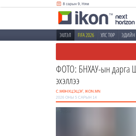
8 сарын 9, Ням
ЭХЛЭЛ
FIFA 2026
УЛС ТӨР
ЭДИЙН 
ФОТО: БНХАУ-ын дарга 
эхэллээ
С.МӨНХЦЭЦЭГ, IKON.MN
2026 ОНЫ 5 САРЫН 14