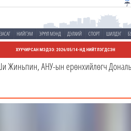
ЗАСАГ
НИЙГЭМ
ЭРҮҮЛ МЭНД
ДЭЛХИЙ
СПОРТ
ШИЛДЭГ
Б
ХУУЧИРСАН МЭДЭЭ: 2026/05/14-НД НИЙТЛЭГДСЭН
Ши Жиньпин, АНУ-ын ерөнхийлөгч Дональд