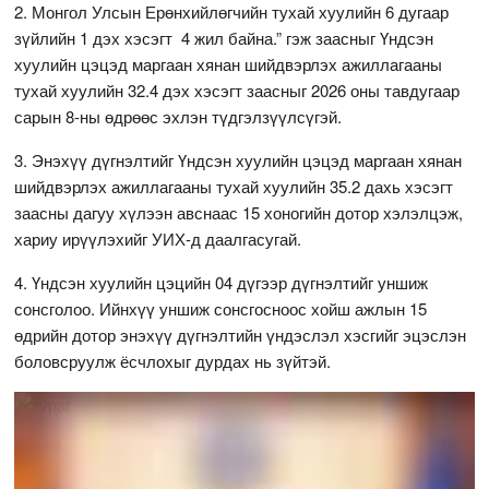
2. Монгол Улсын Ерөнхийлөгчийн тухай хуулийн 6 дугаар
зүйлийн 1 дэх хэсэгт 4 жил байна.” гэж заасныг Үндсэн
хуулийн цэцэд маргаан хянан шийдвэрлэх ажиллагааны
тухай хуулийн 32.4 дэх хэсэгт заасныг 2026 оны тавдугаар
сарын 8-ны өдрөөс эхлэн түдгэлзүүлсүгэй.
3. Энэхүү дүгнэлтийг Үндсэн хуулийн цэцэд маргаан хянан
шийдвэрлэх ажиллагааны тухай хуулийн 35.2 дахь хэсэгт
заасны дагуу хүлээн авснаас 15 хоногийн дотор хэлэлцэж,
хариу ирүүлэхийг УИХ-д даалгасугай.
4. Үндсэн хуулийн цэцийн 04 дүгээр дүгнэлтийг уншиж
сонсголоо. Ийнхүү уншиж сонсгосноос хойш ажлын 15
өдрийн дотор энэхүү дүгнэлтийн үндэслэл хэсгийг эцэслэн
боловсруулж ёсчлохыг дурдах нь зүйтэй.