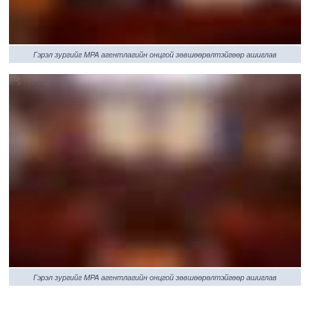
Гэрэл зургийг MPA агентлагийн онцгой зөвшөөрөлтэйгөөр ашиглав
Гэрэл зургийг MPA агентлагийн онцгой зөвшөөрөлтэйгөөр ашиглав