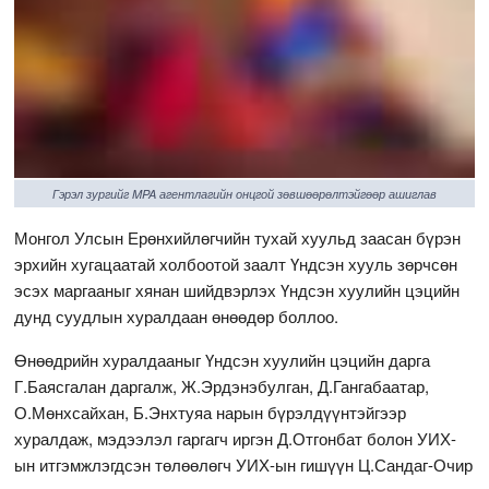
Гэрэл зургийг MPA агентлагийн онцгой зөвшөөрөлтэйгөөр ашиглав
Монгол Улсын Ерөнхийлөгчийн тухай хуульд заасан бүрэн
эрхийн хугацаатай холбоотой заалт Үндсэн хууль зөрчсөн
эсэх маргааныг хянан шийдвэрлэх Үндсэн хуулийн цэцийн
дунд суудлын хуралдаан өнөөдөр боллоо.
Өнөөдрийн хуралдааныг Үндсэн хуулийн цэцийн дарга
Г.Баясгалан даргалж, Ж.Эрдэнэбулган, Д.Гангабаатар,
О.Мөнхсайхан, Б.Энхтуяа нарын бүрэлдүүнтэйгээр
хуралдаж, мэдээлэл гаргагч иргэн Д.Отгонбат болон УИХ-
ын итгэмжлэгдсэн төлөөлөгч УИХ-ын гишүүн Ц.Сандаг-Очир