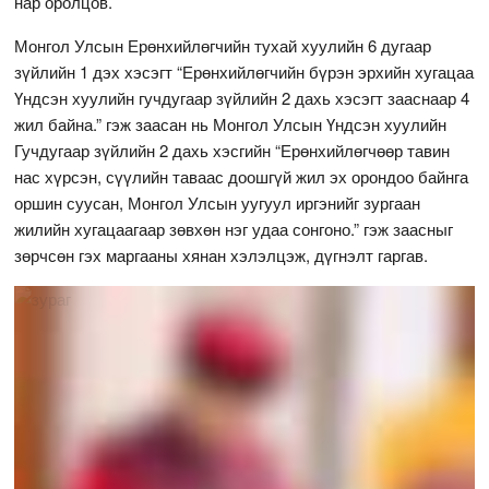
нар оролцов.
Монгол Улсын Ерөнхийлөгчийн тухай хуулийн 6 дугаар
зүйлийн 1 дэх хэсэгт “Ерөнхийлөгчийн бүрэн эрхийн хугацаа
Үндсэн хуулийн гучдугаар зүйлийн 2 дахь хэсэгт зааснаар 4
жил байна.” гэж заасан нь Монгол Улсын Үндсэн хуулийн
Гучдугаар зүйлийн 2 дахь хэсгийн “Ерөнхийлөгчөөр тавин
нас хүрсэн, сүүлийн таваас доошгүй жил эх орондоо байнга
оршин суусан, Монгол Улсын уугуул иргэнийг зургаан
жилийн хугацаагаар зөвхөн нэг удаа сонгоно.” гэж заасныг
зөрчсөн гэх маргааны хянан хэлэлцэж, дүгнэлт гаргав.