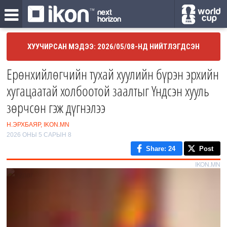
ХУУЧИРСАН МЭДЭЭ: 2026/05/08-НД НИЙТЛЭГДСЭН
Ерөнхийлөгчийн тухай хуулийн бүрэн эрхийн
хугацаатай холбоотой заалтыг Үндсэн хууль
зөрчсөн гэж дүгнэлээ
Н.ЭРХБАЯР, IKON.MN
2026 ОНЫ 5 САРЫН 8
Share
: 24
Post
IKON.MN