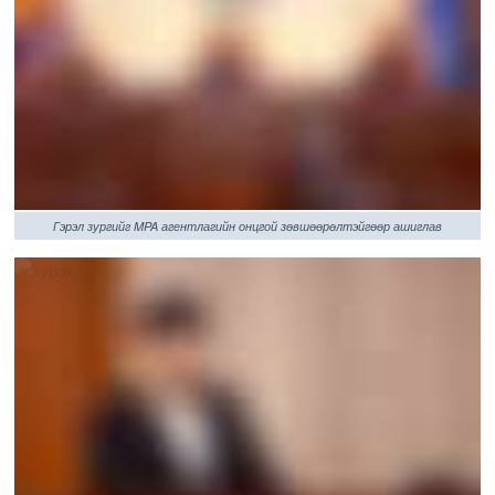
Гэрэл зургийг MPA агентлагийн онцгой зөвшөөрөлтэйгөөр ашиглав