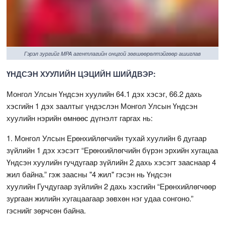
Гэрэл зургийг MPA агентлагийн онцгой зөвшөөрөлтэйгөөр ашиглав
ҮНДСЭН ХУУЛИЙН ЦЭЦИЙН ШИЙДВЭР:
Монгол Улсын Үндсэн хуулийн 64.1 дэх хэсэг, 66.2 дахь
хэсгийн 1 дэх заалтыг үндэслэн Монгол Улсын Үндсэн
хуулийн нэрийн өмнөөс дүгнэлт гаргах нь:
1. Монгол Улсын Ерөнхийлөгчийн тухай хуулийн 6 дугаар
зүйлийн 1 дэх хэсэгт “Ерөнхийлөгчийн бүрэн эрхийн хугацаа
Үндсэн хуулийн гучдугаар зүйлийн 2 дахь хэсэгт зааснаар 4
жил байна.” гэж заасны "4 жил" гэсэн нь Үндсэн
хуулийн Гучдугаар зүйлийн 2 дахь хэсгийн “Ерөнхийлөгчөөр
зургаан жилийн хугацаагаар зөвхөн нэг удаа сонгоно.”
гэснийг зөрчсөн байна.