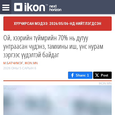
ХУУЧИРСАН МЭДЭЭ: 2026/05/06-НД НИЙТЛЭГДСЭН
Ой, хээрийн түймрийн 70% нь дутуу
унтраасан чүдэнз, тамхины иш, үнс нурам
зэргээс үүдэлтэй байдаг
М.БАТЧИМЭГ, IKON.MN
2026 ОНЫ 5 САРЫН 6
Share
: 1
Post
IKON.MN