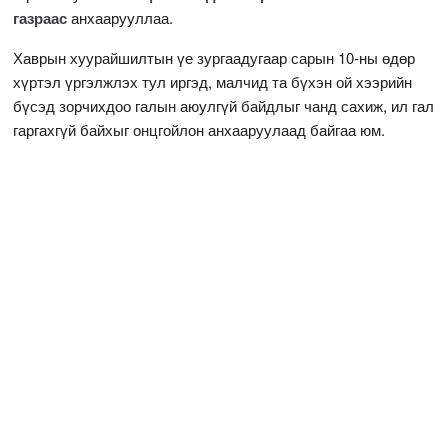
газраас
анхаарууллаа.
Хаврын хуурайшилтын үе зургаадугаар сарын 10-ны өдөр
хүртэл үргэлжлэх тул иргэд, малчид та бүхэн ой хээрийн
бүсэд зорчихдоо галын аюулгүй байдлыг чанд сахиж, ил гал
гаргахгүй байхыг онцгойлон анхааруулаад байгаа юм.