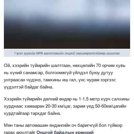
Гэрэл зургийг MPA агентлагийн онцгой зөвшөөрөлтэйгөөр ашиглав
Ой, хээрийн түймрийн шалтгаан, нөхцөлийн 70 орчим хувь
нь хүний санамсар, болгоомжгүй үйлдэл буюу дутуу
унтраасан чүдэнз, тамхины иш гал, үнс нурам зэргээс
үүдэлтэй байдаг байна.
Хээрийн түймрийн дөлний өндөр нь 1-1,5 метр хүрч салхины
хурднаас хамааран 20-30 км/цаг, зарим үед 50-60км/цагийн
хурдтайгаар тархдаг байна.
Мөн таны автомашин яндангийн оч баригчгүй бол түймэр
гарах аюултайг
Онцгой байдлын ерөнхий