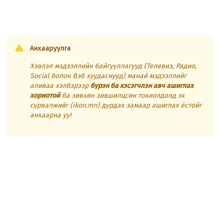
Анхааруулга
Хэвлэл мэдээллийн байгууллагууд (Телевиз, Радио,
Social болон Вэб хуудаснууд) манай мэдээллийг
аливаа хэлбэрээр
бүрэн ба хэсэгчлэн авч ашиглах
хориотой
ба зөвхөн зөвшилцсөн тохиолдолд эх
сурвалжийг (ikon.mn) дурдах замаар ашиглах ёстойг
анхаарна уу!