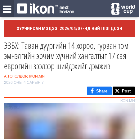
ХУУЧИРСАН МЭДЭЭ: 2026/04/07-НД НИЙТЛЭГДСЭН
ЭЗБХ: Таван дүүргийн 14 хороо, гурван том
эмнэлгийн эрчим хүчний хангалтыг 17 сая
еврогийн зээлээр шийдэхийг дэмжив
А.ТӨГӨЛДӨР, IKON.MN
2026 ОНЫ 4 САРЫН 7
Share
Post
IKON.MN