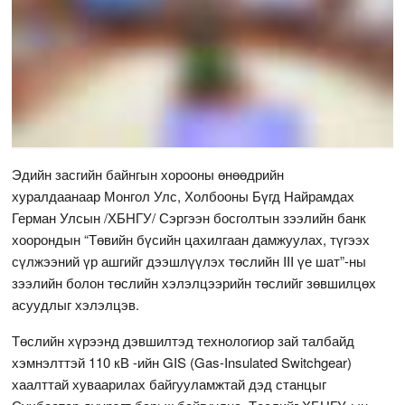
Эдийн засгийн байнгын хорооны өнөөдрийн
хуралдаанаар Монгол Улс, Холбооны Бүгд Найрамдах
Герман Улсын /ХБНГУ/ Сэргээн босголтын зээлийн банк
хоорондын “Төвийн бүсийн цахилгаан дамжуулах, түгээх
сүлжээний үр ашгийг дээшлүүлэх төслийн III үе шат”-ны
зээлийн болон төслийн хэлэлцээрийн төслийг зөвшилцөх
асуудлыг хэлэлцэв.
Төслийн хүрээнд дэвшилтэд технологиор зай талбайд
хэмнэлттэй 110 кВ -ийн GIS (Gas-Insulated Switchgear)
хаалттай хуваарилах байгууламжтай дэд станцыг