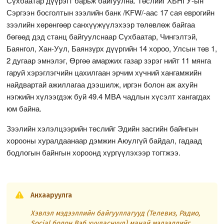
Сүхбаатар дүүрэгт барьж байгуулна. Төслийг ХБНГУ-ын
Сэргээн босголтын зээлийн банк /KFW/-аас 17 сая еврогийн
зээлийн хөрөнгөөр санхүүжүүлэхээр төлөвлөж байгаа
бөгөөд дэд станц байгуулснаар Сүхбаатар, Чингэлтэй,
Баянгол, Хан-Уул, Баянзүрх дүүргийн 14 хороо, Улсын төв 1,
2 дугаар эмнэлэг, Өргөө амаржих газар зэрэг нийт 11 мянга
гаруй хэрэглэгчийн цахилгаан эрчим хүчний хангамжийн
найдвартай ажиллагаа дээшилж, иргэн болон аж ахуйн
нэгжийн хүлээгдэж буй 49.4 МВА чадлын хүсэлт хангагдах
юм байна.
Зээлийн хэлэлцээрийн төслийг Эдийн засгийн байнгын
хорооны хуралдаанаар дэмжин Аюулгүй байдал, гадаад
бодлогын байнгын хороонд хүргүүлэхээр тогтжээ.
Анхааруулга
Хэвлэл мэдээллийн байгууллагууд (Телевиз, Радио,
Social болон Вэб хуудаснууд) манай мэдээллийг