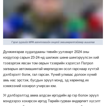
Гэрэл зургийг MPA агентлагийн онцгой зөвшөөрөлтэйгөөр ашиглав
Дүнжингарав худалдааны төвийн уулзварт 2024 оны
нэгдүгээр сарын 23-24-нд шилжих шөнө шингэрүүлсэн хий
тээвэрлэж явсан том оврын тээврийн хэрэгсэл Патрол
загварын автомашинтай мөргөлдсөн осол гарснаар хүчтэй
дэлбэрэлт болж, гал гарсан. Үүний улмаас долоон хүний
амь нас эрстэж, бусдын эрүүл мэнд, эд хөрөнгөд их
хэмжээний хохирол учирсан юм.
Уг дэлбэрэлтэд амиа алдсан иргэдийн ар гэр болон эрүүл
мэндээрээ хохирсон иргэд Төрийн гурван өндөрлөгт хүсэлт