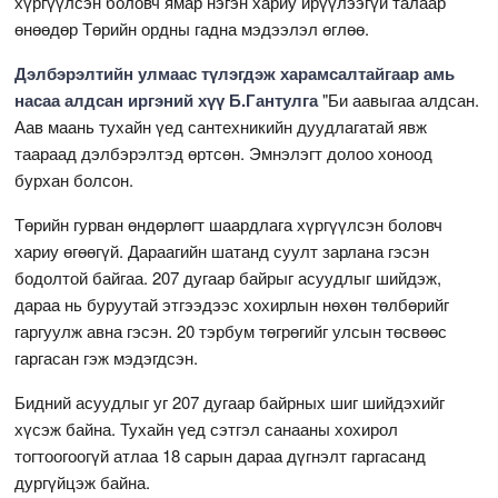
хүргүүлсэн боловч ямар нэгэн хариу ирүүлээгүй талаар
өнөөдөр Төрийн ордны гадна мэдээлэл өглөө.
Дэлбэрэлтийн улмаас түлэгдэж харамсалтайгаар амь
насаа алдсан иргэний хүү Б.Гантулга
"Би аавыгаа алдсан.
Аав маань тухайн үед сантехникийн дуудлагатай явж
таараад дэлбэрэлтэд өртсөн. Эмнэлэгт долоо хоноод
бурхан болсон.
Төрийн гурван өндөрлөгт шаардлага хүргүүлсэн боловч
хариу өгөөгүй. Дараагийн шатанд суулт зарлана гэсэн
бодолтой байгаа. 207 дугаар байрыг асуудлыг шийдэж,
дараа нь буруутай этгээдээс хохирлын нөхөн төлбөрийг
гаргуулж авна гэсэн. 20 тэрбум төгрөгийг улсын төсвөөс
гаргасан гэж мэдэгдсэн.
Бидний асуудлыг уг 207 дугаар байрных шиг шийдэхийг
хүсэж байна. Тухайн үед сэтгэл санааны хохирол
тогтоогоогүй атлаа 18 сарын дараа дүгнэлт гаргасанд
дургүйцэж байна.