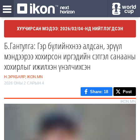
ХУУЧИРСАН МЭДЭЭ: 2026/02/04-НД НИЙТЛЭГДСЭН
Б.Гантулга: Гэр бүлийнхнээ алдсан, эрүүл
мэндээрээ хохирсон иргэдийн сэтгэл санааны
хохирлыг ижилхэн үнэлчихсэн
Н.ЭРХБАЯР, IKON.MN
2026 ОНЫ 2 САРЫН 4
Share
: 18
Post
IKON.MN