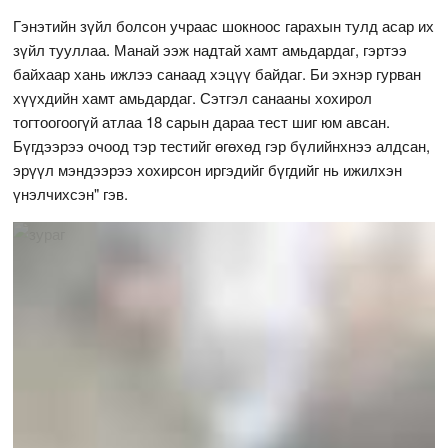
Гэнэтийн зүйл болсон учраас шокноос гарахын тулд асар их
зүйл тууллаа. Манай ээж надтай хамт амьдардаг, гэртээ
байхаар хань ижлээ санаад хэцүү байдаг. Би эхнэр гурван
хүүхдийн хамт амьдардаг. Сэтгэл санааны хохирол
тогтоогоогүй атлаа 18 сарын дараа тест шиг юм авсан.
Бүгдээрээ очоод тэр тестийг өгөхөд гэр бүлийнхнээ алдсан,
эрүүл мэндээрээ хохирсон иргэдийг бүгдийг нь ижилхэн
үнэлчихсэн" гэв.