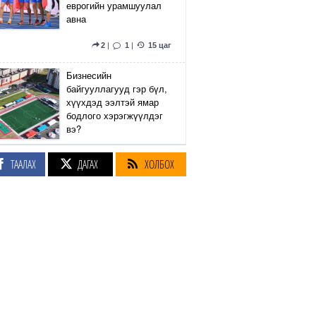
еврогийн урамшуулал
авна
2
|
1
|
15 цаг
Бизнесийн
байгууллагууд гэр бүл,
хүүхдэд ээлтэй ямар
бодлого хэрэгжүүлдэг
вэ?
5
|
2
|
15 цаг
ТААЛАХ
ДАГАХ
ХОЛБОХ
Сэтгүүлч Р.Эмүжин:
Талын Монголтой
хамтдаа хүчтэй л гэж
байна даа
360
|
15 цаг
Амралтын өдрүүдэд
Энхтайвны гүүрний
баруун, зүүн талын