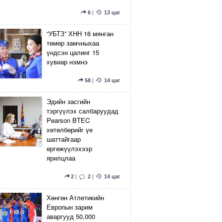
6
|
13 цаг
“УБТЗ” ХНН 16 мянган
төмөр замчныхаа
үндсэн цалинг 15
хувиар нэмнэ
58
|
14 цаг
Эдийн засгийн
тэргүүлэх салбаруудад
Pearson BTEC
хөтөлбөрийг үе
шаттайгаар
өргөжүүлэхээр
ярилцлаа
2
|
2
|
14 цаг
Хөнгөн Атлетикийн
Европын зарим
аваргууд 50,000