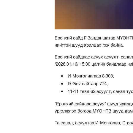
Ерөнхий сайд Г.Занданшатар МҮОНТВ-
нийттэй шууд ярилцах гэж байна.
Ерөнхий сайдаас асуух асуулт, санал
/2026.01.16/ 15:00 цагийн байдлаар н
И-Монголиагаар 8,303,
D-Gov сайтаар 774,
11-11 төвд 62 асуулт, санал ту
"Ерөнхий сайдаас асууя" шууд ярилцла
үргэлжлэх бөгөөд МҮОНТВ шууд дам
Та санал, асуултаа И-Монголиа, D-gov