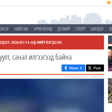
ЗАСАГ
НИЙГЭМ
ЭРҮҮЛ МЭНД
ДЭЛХИЙ
СПОРТ
ШИЛДЭГ
Б
ЭДЭЭ: 2026/01/16-НД НИЙТЛЭГДСЭН
уулт, санал илгээгээд байна
Share
: 2
Post
РЕДАКЦЫН БУС НИЙТЛЭЛ