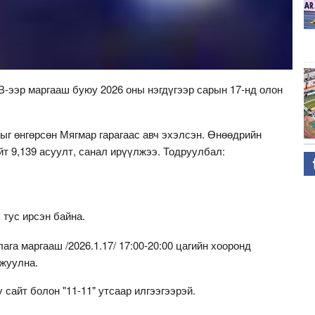
ээр маргааш буюу 2026 оны нэгдүгээр сарын 17-нд олон
ыг өнгөрсөн Мягмар гарагаас авч эхэлсэн. Өнөөдрийн
ийт 9,139 асуулт, санал ирүүлжээ. Тодруулбал:
с тус ирсэн байна.
га маргааш /2026.1.17/ 17:00-20:00 цагийн хооронд
жуулна.
 сайт болон "11-11" утсаар илгээгээрэй.