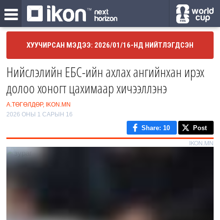
ХУУЧИРСАН МЭДЭЭ: 2026/01/16-НД НИЙТЛЭГДСЭН
Нийслэлийн ЕБС-ийн ахлах ангийнхан ирэх
долоо хоногт цахимаар хичээллэнэ
А.ТӨГӨЛДӨР, IKON.MN
2026 ОНЫ 1 САРЫН 16
Share
: 10
Post
IKON.MN