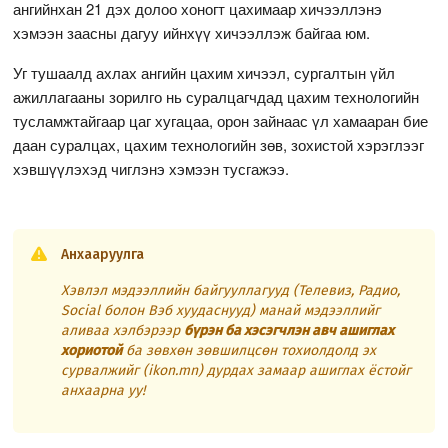
ангийнхан 21 дэх долоо хоногт цахимаар хичээллэнэ
хэмээн заасны дагуу ийнхүү хичээллэж байгаа юм.
Уг тушаалд ахлах ангийн цахим хичээл, сургалтын үйл
ажиллагааны зорилго нь суралцагчдад цахим технологийн
тусламжтайгаар цаг хугацаа, орон зайнаас үл хамааран бие
даан суралцах, цахим технологийн зөв, зохистой хэрэглээг
хэвшүүлэхэд чиглэнэ хэмээн тусгажээ.
Анхааруулга
Хэвлэл мэдээллийн байгууллагууд (Телевиз, Радио,
Social болон Вэб хуудаснууд) манай мэдээллийг
аливаа хэлбэрээр
бүрэн ба хэсэгчлэн авч ашиглах
хориотой
ба зөвхөн зөвшилцсөн тохиолдолд эх
сурвалжийг (ikon.mn) дурдах замаар ашиглах ёстойг
анхаарна уу!