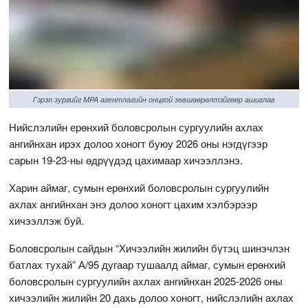
Гэрэл зургийг MPA агентлагийн онцгой зөвшөөрөлтэйгөөр ашиглав
Нийслэлийн ерөнхий боловсролын сургуулийн ахлах
ангийнхан ирэх долоо хоногт буюу 2026 оны нэгдүгээр
сарын 19-23-ны өдрүүдэд цахимаар хичээллэнэ.
Харин аймаг, сумын ерөнхий боловсролын сургуулийн
ахлах ангийнхан энэ долоо хоногт цахим хэлбэрээр
хичээллэж буй.
Боловсролын сайдын “Хичээлийн жилийн бүтэц шинэчлэн
батлах тухай” А/95 дугаар тушаалд аймаг, сумын ерөнхий
боловсролын сургуулийн ахлах ангийнхан 2025-2026 оны
хичээлийн жилийн 20 дахь долоо хоногт, нийслэлийн ахлах